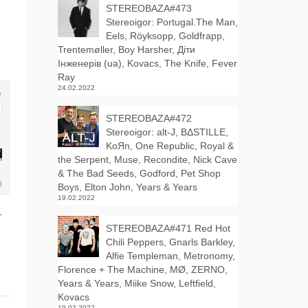
STEREOBAZA#473
Stereoigor: Portugal.The Man,
Eels, Röyksopp, Goldfrapp,
Trentemøller, Boy Harsher, Діти
Інженерів (ua), Kovacs, The Knife, Fever
Ray
24.02.2022
STEREOBAZA#472
Stereoigor: alt‑J, BΔSTILLE,
KoЯn, One Republic, Royal &
the Serpent, Muse, Recondite, Nick Cave
& The Bad Seeds, Godford, Pet Shop
Boys, Elton John, Years & Years
19.02.2022
1
STEREOBAZA#471 Red Hot
Chili Peppers, Gnarls Barkley,
Alfie Templeman, Metronomy,
Florence + The Machine, MØ, ZERNO,
Years & Years, Miike Snow, Leftfield,
Kovacs
19.02.2022