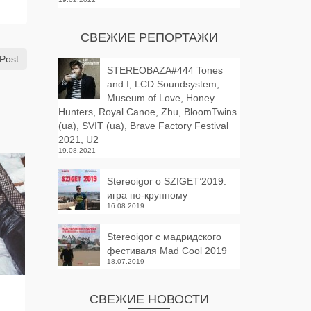
СВЕЖИЕ РЕПОРТАЖИ
Post
STEREOBAZA#444 Tones
and I, LCD Soundsystem,
Museum of Love, Honey
Hunters, Royal Canoe, Zhu, BloomTwins
(ua), SVIT (ua), Brave Factory Festival
2021, U2
19.08.2021
Stereoigor о SZIGET’2019:
игра по-крупному
16.08.2019
Stereoigor с мадридского
фестиваля Mad Cool 2019
18.07.2019
STEREOBAZA#227
STEREOBA
СВЕЖИЕ НОВОСТИ
Stereoigor: 
by
STEREOIGOR
on
27.10.2016