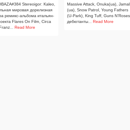
AZA#384 Stereoigor: Kaleo,
Massive Attack, Onuka(ua), Jamal
ль­ная миро­вая доре­лиз­ная
(ua), Snow Patrol, Young Fathers
­ра ремикс-альбома ита­льян­
(U‑Park), King Tuff, Guns N’Roses
ро­ек­та Flares On Film, Circa
дебю­тан­ты...
Read More
Franz...
Read More