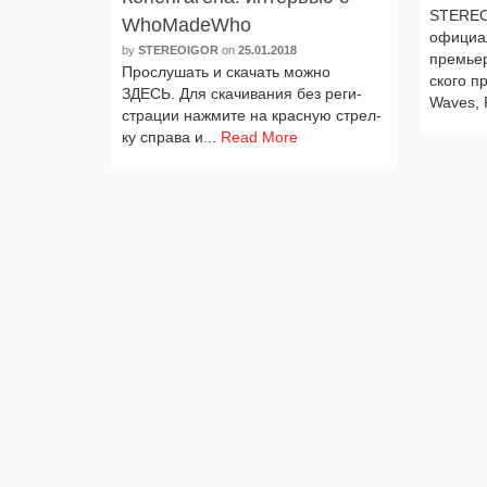
STEREOB
WhoMadeWho
офи­ци­а
by
STEREOIGOR
on
25.01.2018
пре­мье
Прослушать и ска­чать мож­но
ско­го п
ЗДЕСЬ. Для ска­чи­ва­ния без реги­
Waves, 
стра­ции нажми­те на крас­ную стрел­
ку спра­ва и...
Read More