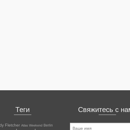
Теги
Свяжитесь с на
dy Fletcher
Berlin
Atlas Weekend