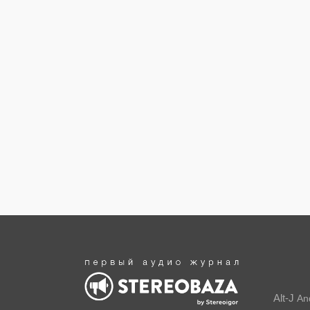
Alt-J
An