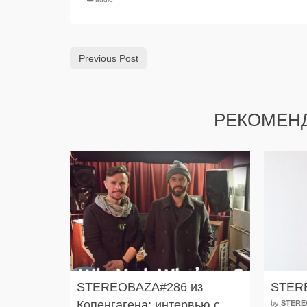
Previous Post
РЕКОМЕН
STEREOBAZA#286 из
STER
Копенгагена: интервью с
by
STERE