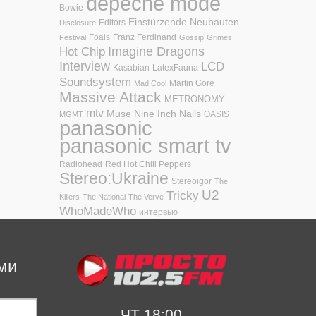
depeche mode
Bowie
Einstürzende Neubauten
Editors
Disclosure
Foals
Franz Ferdinand
Festival
Gossip
Grimes
Hot Chip
Imagine Dragons
Interview
LCD
Kasabian
LatexFauna
Soundsystem
Martin Gore
Mad Cool
Massive Attack
METRONOMY
mtv
Muse
Nine Inch Nails
OASIS
MGMT
panasonic
panasonic smart tv
Radiohead
Red Hot Chili Peppers
Stereo:Ukraine
Stereoigor
The
U2
Tricky
Killers
The National
The Verve
WhoMadeWho
интервью
ми
ЧТ 18:00