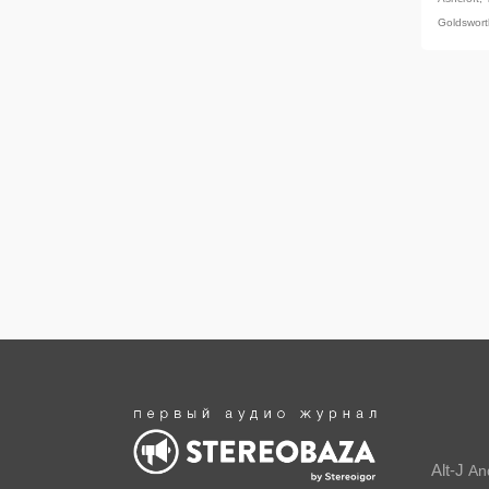
Goldswort
Alt-J
An