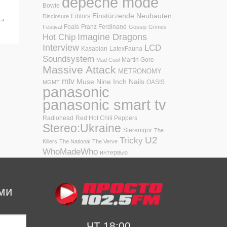
depeche mode
Bowie
Einstürzende Neubauten
Editors
Disclosure
La
Foals
Franz Ferdinand
Festival
Gossip
Grimes
Hot Chip
Imagine Dragons
Interview
LCD
Kasabian
LatexFauna
Soundsystem
Martin Gore
Mad Cool
Massive Attack
METRONOMY
mtv
Muse
Nine Inch Nails
OASIS
MGMT
panasonic
panasonic smart tv
Radiohead
Red Hot Chili Peppers
Stereo:Ukraine
Stereoigor
The
U2
Tricky
Killers
The National
The Verve
WhoMadeWho
интервью
ми
ЧТ 18:00