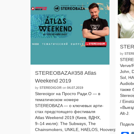
STER
by
STER
STEREO
Verve/R
John, 
STEREOBAZA#358 Atlas
Sol, H
Weekend 2019
Audiob
by
STEREOIGOR
on
04.07.2019
так­же 
Stereoigor на Просто Ради.О — в
Stereo
тема­ти­че­ском номе­ре
/ Eins
STEREOBAZA — о клю­че­вых арти­
«Выезд
стах пред­сто­я­ще­го фести­ва­ля
Alt‑J:
Atlas Weekend 2019 (Киев, ВДНХ,
9–14 июля): The Subways, The
Подели
Chainsmokers, UNKLE, HAELOS, Hooverphonic, A