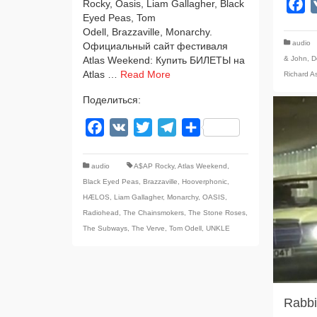
F
Rocky, Oasis, Liam Gallagher, Black
Eyed Peas, Tom
Odell, Brazzaville, Monarchy.
audio
Официальный сайт фести­ва­ля
& John
,
D
Atlas Weekend: Купить БИЛЕТЫ на
Atlas …
Read More
Richard As
Поделиться:
Facebook
VK
Twitter
Telegram
Отправить
audio
A$AP Rocky
,
Atlas Weekend
,
Black Eyed Peas
,
Brazzaville
,
Hooverphonic
,
HÆLOS
,
Liam Gallagher
,
Monarchy
,
OASIS
,
Radiohead
,
The Chainsmokers
,
The Stone Roses
,
The Subways
,
The Verve
,
Tom Odell
,
UNKLE
Rabbi