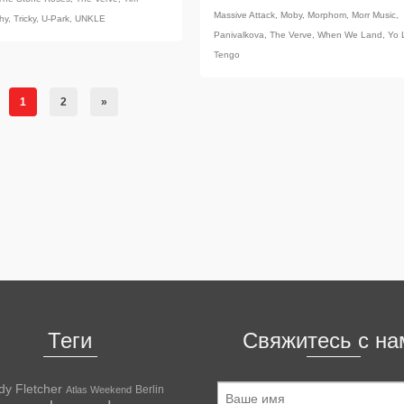
Massive Attack
,
Moby
,
Morphom
,
Morr Music
,
hy
,
Tricky
,
U-Park
,
UNKLE
Panivalkova
,
The Verve
,
When We Land
,
Yo 
Tengo
1
2
»
Теги
Свяжитесь с на
dy Fletcher
Berlin
Atlas Weekend