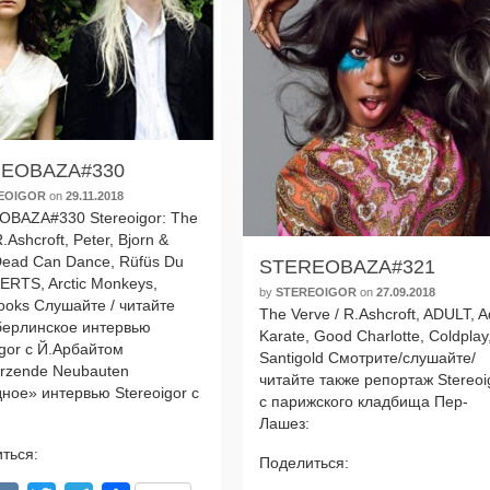
EOBAZA#330
EOIGOR
on
29.11.2018
BAZA#330 Stereoigor: The
.Ashcroft, Peter, Bjorn &
Dead Can Dance, Rüfüs Du
STEREOBAZA#321
AERTS, Arctic Monkeys,
by
STEREOIGOR
on
27.09.2018
ooks Слушайте / читай­те
The Verve / R.Ashcroft, ADULT, A
бер­лин­ское интер­вью
Karate, Good Charlotte, Coldplay
igor с Й.Арбайтом
Santigold Смотрите/слушайте/
türzende Neubauten
читайте так­же репор­таж Stereoi
ное» интер­вью Stereoigor с
с париж­ско­го клад­би­ща Пер-
Лашез:
ться:
Поделиться:
$AP