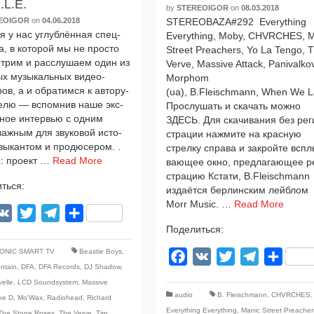
.L.E.
by
STEREOIGOR
on
08.03.2018
EOIGOR
on
04.06.2018
STEREOBAZA#292 Everything
 у нас углуб­лён­ная спец­
Everything, Moby, CHVRCHES, 
ка, в кото­рой мы не про­сто
Street Preachers, Yo La Tengo, 
т­рим и рас­слу­ша­ем один из
Verve, Massive Attack, Panivalko
ых музы­каль­ных видео-
Morphom
в, а и обра­тим­ся к автору-
(ua), B.Fleischmann, When We 
елю — вспом­нив наше экс­
Прослушать и ска­чать мож­но
­ное интер­вью с одним
ЗДЕСЬ. Для ска­чи­ва­ния без рег
аж­ным для зву­ко­вой исто­
стра­ции нажми­те на крас­ную
ы­кан­том и про­дю­се­ром. .
стрел­ку спра­ва и закрой­те вспл
: про­ект …
Read More
ва­ю­щее окно, пред­ла­га­ю­щее р
стра­цию Кстати, B.Fleischmann
ться:
изда­ёт­ся бер­лин­ским лей­б­лом
Morr Music. …
Read More
acebook
VK
Twitter
Telegram
Отправить
Поделиться:
ONIC SMART TV
Beastie Boys
,
Facebook
VK
Twitter
Telegram
Отпра
ntain
,
DFA
,
DFA Records
,
DJ Shadow
,
elle
,
LCD Soundsystem
,
Massive
audio
B. Fleischmann
,
CHVRCHES
,
ke D
,
Mo'Wax
,
Radiohead
,
Richard
Everything Everything
,
Manic Street Preacher
The Stone Roses
,
The Verve
,
Tim