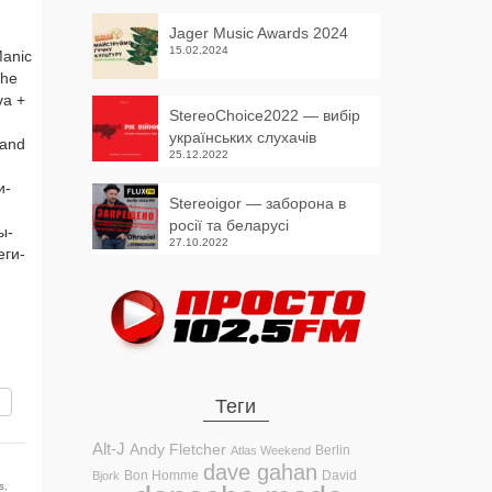
Jager Music Awards 2024
15.02.2024
Manic
The
va +
StereoChoice2022 — вибір
українських слухачів
Land
25.12.2022
и­
Stereoigor — заборона в
росії та беларусі
ы­
27.10.2022
еги­
вить
Теги
Alt-J
Andy Fletcher
Berlin
Atlas Weekend
dave gahan
Bon Homme
David
Bjork
s
,