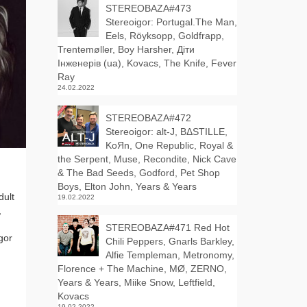
STEREOBAZA#473
Stereoigor: Portugal.The Man,
Eels, Röyksopp, Goldfrapp,
Trentemøller, Boy Harsher, Діти
Інженерів (ua), Kovacs, The Knife, Fever
Ray
24.02.2022
STEREOBAZA#472
Stereoigor: alt‑J, BΔSTILLE,
KoЯn, One Republic, Royal &
the Serpent, Muse, Recondite, Nick Cave
& The Bad Seeds, Godford, Pet Shop
Boys, Elton John, Years & Years
dult
19.02.2022
,
STEREOBAZA#471 Red Hot
gor
Chili Peppers, Gnarls Barkley,
Alfie Templeman, Metronomy,
Florence + The Machine, MØ, ZERNO,
Years & Years, Miike Snow, Leftfield,
Kovacs
19.02.2022