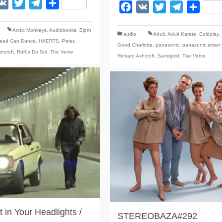
acebook
VK
Twitter
Telegram
Отправить
Facebook
VK
Twitter
Telegram
Отпра
Arctic Monkeys
,
Audiobooks
,
Bjorn
audio
Adult
,
Adult Karate
,
Coldplay
,
ead Can Dance
,
HAERTS
,
Peter
,
Good Charlotte
,
panasonic
,
panasonic smart 
hcroft
,
Rüfüs Du Sol
,
The Verve
Richard Ashcroft
,
Santigold
,
The Verve
t in Your Headlights /
STEREOBAZA#292