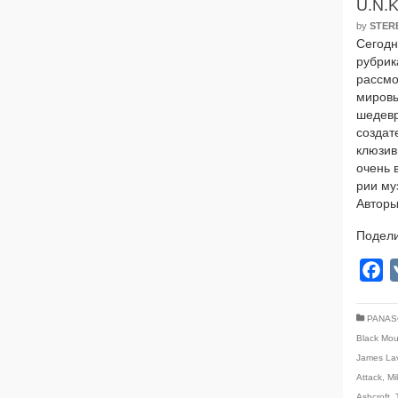
U.N.K
by
STER
Сегодня
руб­ри­
рас­смо
миро­в
шедевро
создат
клю­зив
очень в
рии муз
Авторы
Подели
F
PANAS
Black Mou
James Lav
Attack
,
Mi
Ashcroft
,