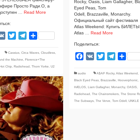
Rocky, Oasis, Liam Gallagher, Bl
 эфи­ре Просто Ради.О, а
Eyed Peas, Tom
 досту­пен …
Read More
Odell, Brazzaville, Monarchy.
Официальный сайт фести­ва­ля
ться:
Atlas Weekend: Купить БИЛЕТЫ
Atlas …
Read More
acebook
VK
Twitter
Telegram
Отправить
Поделиться:
Cassius
,
Circa Waves
,
Cloudless
,
Facebook
VK
Twitter
Telegram
Отпра
and the Machine
,
Florence+The
Hot Chip
,
Radiohead
,
Thom Yorke
,
U2
audio
A$AP Rocky
,
Atlas Weekend
,
Black Eyed Peas
,
Brazzaville
,
Hooverphonic
,
HÆLOS
,
Liam Gallagher
,
Monarchy
,
OASIS
,
Radiohead
,
The Chainsmokers
,
The Stone R
The Subways
,
The Verve
,
Tom Odell
,
UNKLE