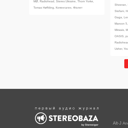
MØ
,
Radiohead
,
Stereo:Ukraine
,
Thom Yorke
,
Sheeran
,
Tomas Høffding
,
Копенгаген
,
Фіолет
Stefani
,
H
Gaga
,
Le
Maroon 5
Mirwais
,
M
OASIS
,
p
Radiohea
Usher
,
Ye
Alt-J
An