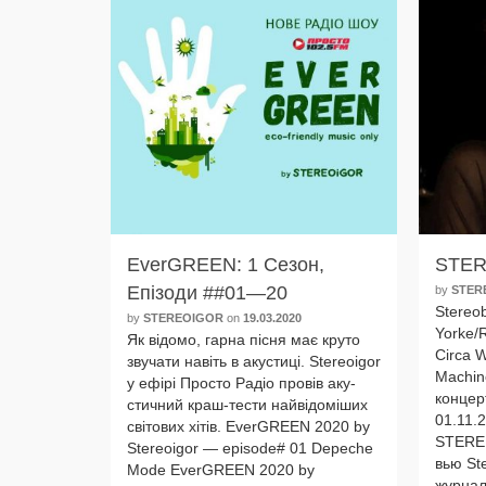
EverGREEN: 1 Сезон,
STER
Eпізоди ##01—20
by
STER
Stereo
by
STEREOIGOR
on
19.03.2020
Yorke/R
Як відо­мо, гар­на піс­ня має кру­то
Circa 
зву­ча­ти навіть в аку­сти­ці. Stereoigor
Machin
у ефірі Просто Радіо про­вів аку­
кон­цер
стич­ний краш-тести най­ві­до­мі­ших
01.11.
світо­вих хітів. EverGREEN 2020 by
STEREB
Stereoigor — episode# 01 Depeche
вью Ste
Mode EverGREEN 2020 by
жур­на