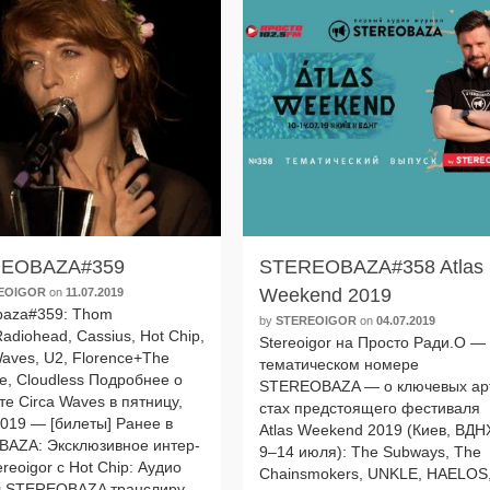
EOBAZA#359
STEREOBAZA#358 Atlas
Weekend 2019
EOIGOR
on
11.07.2019
baza#359: Thom
by
STEREOIGOR
on
04.07.2019
adiohead, Cassius, Hot Chip,
Stereoigor на Просто Ради.О —
Waves, U2, Florence+The
тема­ти­че­ском номе­ре
e, Cloudless Подробнее о
STEREOBAZA — о клю­че­вых ар
­те Circa Waves в пят­ни­цу,
стах пред­сто­я­ще­го фести­ва­ля
2019 — [биле­ты] Ранее в
Atlas Weekend 2019 (Киев, ВДН
AZA: Эксклюзивное интер­
9–14 июля): The Subways, The
reoigor с Hot Chip: Аудио
Chainsmokers, UNKLE, HAELOS,
л STEREOBAZA транс­ли­ру­