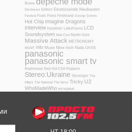
depeche mode
Bowie
Einstürzende Neubauten
Editors
Disclosure
Foals
Franz Ferdinand
Festival
Gossip
Grimes
Hot Chip
Imagine Dragons
Interview
LCD
Kasabian
LatexFauna
Soundsystem
Martin Gore
Mad Cool
Massive Attack
METRONOMY
mtv
Muse
Nine Inch Nails
OASIS
MGMT
panasonic
panasonic smart tv
Radiohead
Red Hot Chili Peppers
Stereo:Ukraine
Stereoigor
The
U2
Tricky
Killers
The National
The Verve
WhoMadeWho
интервью
ми
ЧТ 18:00