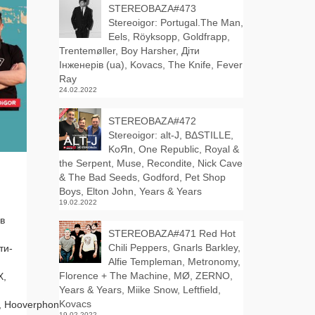
STEREOBAZA#473
Stereoigor: Portugal.The Man,
Eels, Röyksopp, Goldfrapp,
Trentemøller, Boy Harsher, Діти
Інженерів (ua), Kovacs, The Knife, Fever
Ray
24.02.2022
STEREOBAZA#472
Stereoigor: alt‑J, BΔSTILLE,
KoЯn, One Republic, Royal &
the Serpent, Muse, Recondite, Nick Cave
& The Bad Seeds, Godford, Pet Shop
Boys, Elton John, Years & Years
19.02.2022
 в
STEREOBAZA#471 Red Hot
Chili Peppers, Gnarls Barkley,
ти­
Alfie Templeman, Metronomy,
Florence + The Machine, MØ, ZERNO,
Х,
Years & Years, Miike Snow, Leftfield,
Kovacs
 Hooverphonic, A$AP
19.02.2022