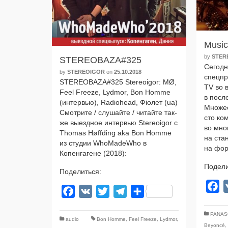
Music
by
STER
STEREOBAZA#325
Сегодн
by
STEREOIGOR
on
25.10.2018
спец­пр
STEREOBAZA#325 Stereoigor: MØ,
TV во в
Feel Freeze, Lydmor, Bon Homme
в посл
(интер­вью), Radiohead, Фіолет (ua)
Множес
Смотрите / слу­шай­те / читай­те так­
сто ком
же выезд­ное интер­вью Stereoigor с
во мно­
Thomas Høffding aka Bon Homme
на ста
из сту­дии WhoMadeWho в
на фо
Копенгагене (2018):
Подели
Поделиться:
F
Facebook
VK
Twitter
Telegram
Отправить
PANAS
audio
Bon Homme
,
Feel Freeze
,
Lydmor
,
Beyoncé