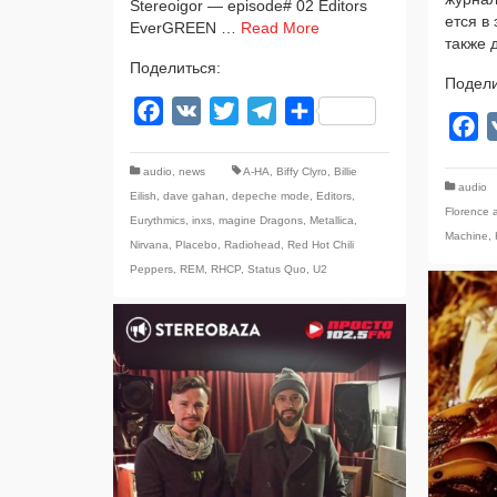
Stereoigor — episode# 02 Editors
ет­ся в
EverGREEN …
Read More
так­же
Поделиться:
Подели
Facebook
VK
Twitter
Telegram
Отправить
F
audio
,
news
A-HA
,
Biffy Clyro
,
Billie
audio
Eilish
,
dave gahan
,
depeche mode
,
Editors
,
Florence 
Eurythmics
,
inxs
,
magine Dragons
,
Metallica
,
Machine
,
Nirvana
,
Placebo
,
Radiohead
,
Red Hot Chili
Peppers
,
REM
,
RHCP
,
Status Quo
,
U2