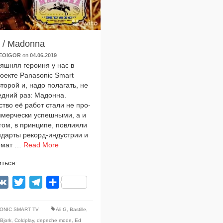
 / Madonna
EOIGOR
on
04.06.2019
яшняя геро­и­ня у нас в
о­ек­те Panasonic Smart
то­рой и, надо пола­гать, не
ед­ний раз: Мадонна.
тво её работ ста­ли не про­
­мер­че­ски успеш­ны­ми, а и
гом, в прин­ци­пе, повли­я­ли
н­дар­ты рекорд-индустрии и
р­мат …
Read More
ться:
acebook
VK
Twitter
Telegram
Отправить
ONIC SMART TV
Ali G
,
Bastille
,
,
Bjork
,
Coldplay
,
depeche mode
,
Ed