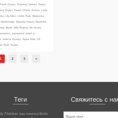
Frank Ocean
,
Grammy
,
Grimes
,
Gwen
arry Styles
,
Kaiser Chiefs
,
Keane
,
Lady
nka
,
Lily Allen
,
Linkin Park
,
Madonna
,
,
Marshmello
,
Massive Attack
,
Maverick
,
oby
,
Muse
,
Nile Rogers
,
No Doubt
,
anasonic
,
panasonic smart tv
,
d
,
Selena Gomez
,
Spice Girls
,
U2
,
ah Yeah Yeahs
1
2
3
»
Теги
Свяжитесь с на
dy Fletcher
Berlin
Atlas Weekend