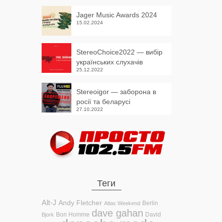
Jager Music Awards 2024
15.02.2024
StereoChoice2022 — вибір
українських слухачів
25.12.2022
Stereoigor — заборона в
росії та беларусі
27.10.2022
Теги
Alt-J
Andy Fletcher
Berlin
Atlas Weekend
dave gahan
Bon Homme
David
Bjork