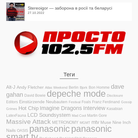
Stereoigor — заборона в росії та беларусі
27.10.2022
Теги
dave
Alt-J
Andy Fletcher
Berlin
Bon Homme
Atlas Weekend
Bjork
depeche mode
gahan
David Bowie
Disclosure
Einstürzende Neubauten
Editors
Foals
Franz Ferdinand
Festival
Gossip
Hot Chip
Imagine Dragons
Interview
Kasabian
Grimes
LCD Soundsystem
LatexFauna
Martin Gore
Mad Cool
Massive Attack
mtv
Muse
Nine Inch
METRONOMY
MGMT
panasonic
panasonic
Nails
OASIS
smart tv