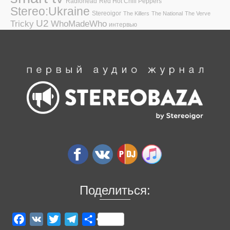
Radiohead
Red Hot Chili Peppers
Stereo:Ukraine
Stereoigor
The Killers
The National
The Verve
U2
Tricky
WhoMadeWho
интервью
Поделиться:
Facebook
VK
Twitter
Telegram
Отправить