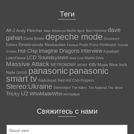
Теги
dave
Alt-J
Andy Fletcher
Berlin
Bon Homme
Atlas Weekend
Bjork
depeche mode
gahan
David Bowie
Disclosure
Einstürzende Neubauten
Editors
Foals
Franz Ferdinand
Festival
Gossip
Hot Chip
Imagine Dragons
Interview
Kasabian
Grimes
LCD Soundsystem
LatexFauna
Martin Gore
Mad Cool
Massive Attack
mtv
Muse
Nine Inch
METRONOMY
MGMT
panasonic
panasonic
Nails
OASIS
smart tv
Radiohead
Red Hot Chili Peppers
Stereo:Ukraine
Stereoigor
The Killers
The National
The Verve
U2
Tricky
WhoMadeWho
интервью
Свяжитесь с нами