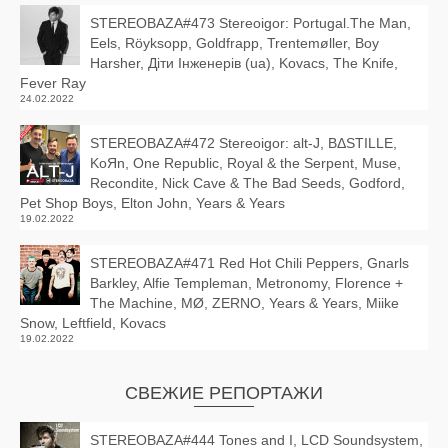
STEREOBAZA#473 Stereoigor: Portugal.The Man,
Eels, Röyksopp, Goldfrapp, Trentemøller, Boy
Harsher, Діти Інженерів (ua), Kovacs, The Knife,
Fever Ray
24.02.2022
STEREOBAZA#472 Stereoigor: alt‑J, BΔSTILLE,
KoЯn, One Republic, Royal & the Serpent, Muse,
Recondite, Nick Cave & The Bad Seeds, Godford,
Pet Shop Boys, Elton John, Years & Years
19.02.2022
STEREOBAZA#471 Red Hot Chili Peppers, Gnarls
Barkley, Alfie Templeman, Metronomy, Florence +
The Machine, MØ, ZERNO, Years & Years, Miike
Snow, Leftfield, Kovacs
19.02.2022
СВЕЖИЕ РЕПОРТАЖИ
STEREOBAZA#444 Tones and I, LCD Soundsystem,