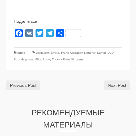
Поделиться:
Facebook
VK
Twitter
Telegram
Отправить
audio
Digitalism
,
Emika
,
Frank Klepacky
,
Kendrick Lamar
,
LCD
Soundsystem
,
Miike Snow
,
Tricky x Kylie Minogue
Previous Post
Next Post
РЕКОМЕНДУЕМЫЕ
МАТЕРИАЛЫ