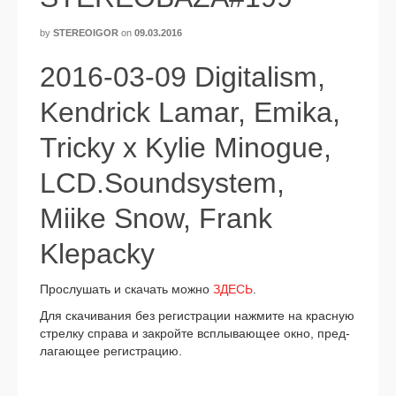
by
STEREOIGOR
on
09.03.2016
2016-03-09 Digitalism,
Kendrick Lamar, Emika,
Tricky x Kylie Minogue,
LCD.Soundsystem,
Miike Snow, Frank
Klepacky
Прослушать и ска­чать мож­но
ЗДЕСЬ
.
Для ска­чи­ва­ния без реги­стра­ции нажми­те на крас­ную
стрел­ку спра­ва и закрой­те всплы­ва­ю­щее окно, пред­
ла­га­ю­щее реги­стра­цию.