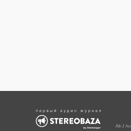
Alt-J
An