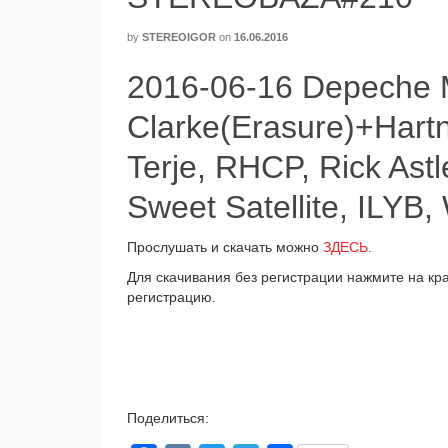
by
STEREOIGOR
on
16.06.2016
2016-06-16 Depeche 
Clarke(Erasure)+Hartno
Terje, RHCP, Rick Astl
Sweet Satellite, ILYB
Прослушать и ска­чать мож­но
ЗДЕСЬ
.
Для ска­чи­ва­ния без реги­стра­ции нажми­те на кра
реги­стра­цию.
Поделиться: