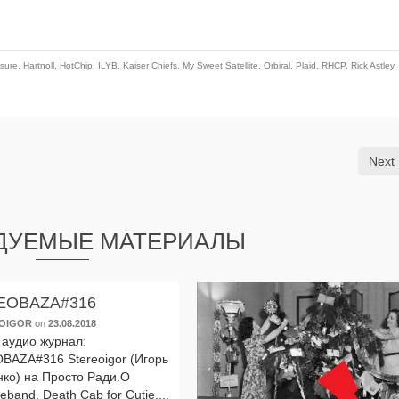
sure
,
Hartnoll
,
HotChip
,
ILYB
,
Kaiser Chiefs
,
My Sweet Satellite
,
Orbiral
,
Plaid
,
RHCP
,
Rick Astley
,
Next 
ДУЕМЫЕ МАТЕРИАЛЫ
EOBAZA#316
OIGOR
on
23.08.2018
аудио жур­нал:
BAZA#316 Stereoigor (Игорь
нко) на Просто Ради.О
eband, Death Cab for Cutie,...