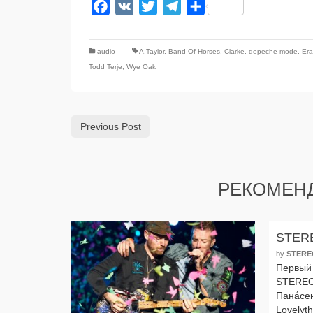
Facebook
VK
Twitter
Telegram
Отправить
audio
A.Taylor
,
Band Of Horses
,
Clarke
,
depeche mode
,
Era
Todd Terje
,
Wye Oak
Previous Post
РЕКОМЕН
STER
by
STERE
Первый 
STEREO
Пана́се
Lovelyth