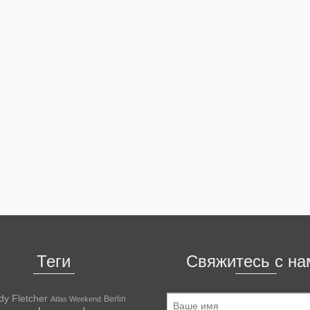
Теги
Свяжитесь с на
dy Fletcher
Berlin
Atlas Weekend