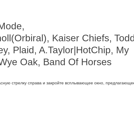
Mode,
ll(Orbiral), Kaiser Chiefs, Tod
ey, Plaid, A.Taylor|HotChip, My
, Wye Oak, Band Of Horses
с­ную стрел­ку спра­ва и закрой­те всплы­ва­ю­щее окно, пред­ла­га­ю­ще