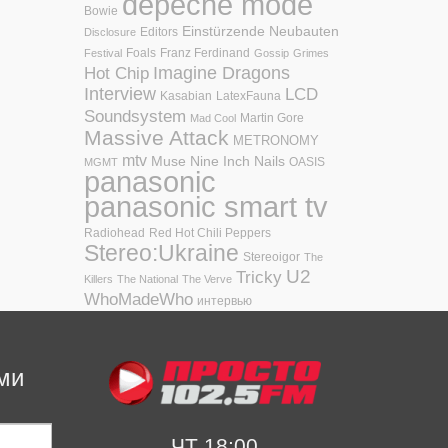
depeche mode
Bowie
Einstürzende Neubauten
Editors
Disclosure
Foals
Franz Ferdinand
Festival
Gossip
Grimes
Hot Chip
Imagine Dragons
Interview
LCD
Kasabian
LatexFauna
Soundsystem
Martin Gore
Mad Cool
Massive Attack
METRONOMY
mtv
Muse
Nine Inch Nails
OASIS
MGMT
panasonic
panasonic smart tv
Radiohead
Red Hot Chili Peppers
Stereo:Ukraine
Stereoigor
The
U2
Tricky
Killers
The National
The Verve
WhoMadeWho
интервью
ми
ЧТ 18:00