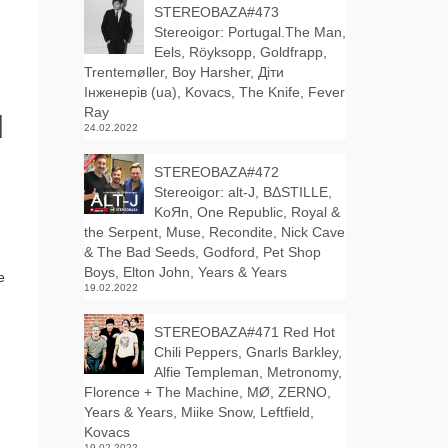
STEREOBAZA#473
Stereoigor: Portugal.The Man,
Eels, Röyksopp, Goldfrapp,
Trentemøller, Boy Harsher, Діти
Інженерів (ua), Kovacs, The Knife, Fever
Ray
d
24.02.2022
STEREOBAZA#472
Stereoigor: alt‑J, BΔSTILLE,
KoЯn, One Republic, Royal &
the Serpent, Muse, Recondite, Nick Cave
& The Bad Seeds, Godford, Pet Shop
Boys, Elton John, Years & Years
е
19.02.2022
STEREOBAZA#471 Red Hot
Chili Peppers, Gnarls Barkley,
Alfie Templeman, Metronomy,
Florence + The Machine, MØ, ZERNO,
Years & Years, Miike Snow, Leftfield,
Kovacs
19.02.2022