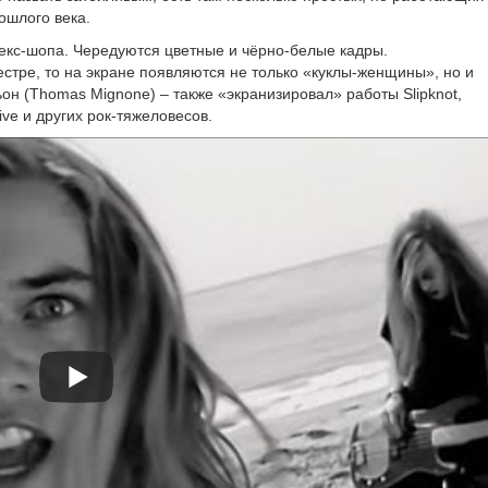
о­шло­го века.
х секс-шопа. Чередуются цвет­ные и чёрно-белые кад­ры.
сест­ре, то на экране появ­ля­ют­ся не толь­ко «куклы-женщины», но и
(Thomas Mignone) – так­же «экра­ни­зи­ро­вал» рабо­ты Slipknot,
ve и дру­гих рок-тяжеловесов.