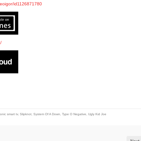
ereoigor/id1126871780
/
nic smart tv
,
Slipknot
,
System Of A Down
,
Type O Negative
,
Ugly Kid Joe
Next 