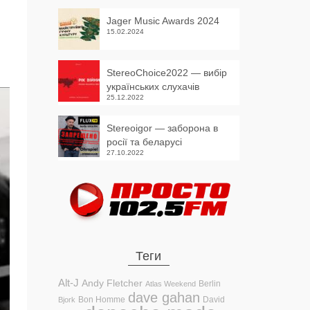
Jager Music Awards 2024
15.02.2024
StereoChoice2022 — вибір
українських слухачів
25.12.2022
Stereoigor — заборона в
росії та беларусі
27.10.2022
Теги
Alt-J
Andy Fletcher
Berlin
Atlas Weekend
dave gahan
Bon Homme
David
Bjork