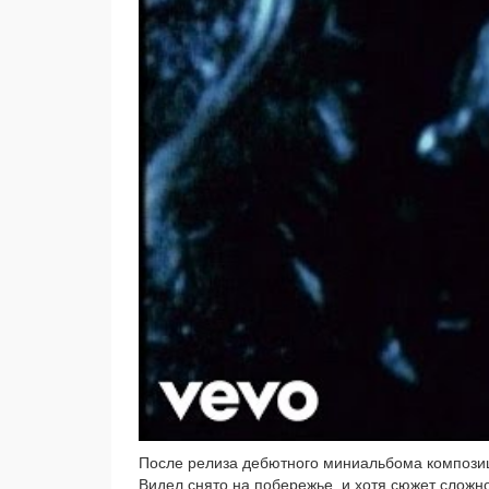
После рели­за дебют­но­го мини­аль­бо­ма ком­по­зи
Видел сня­то на побе­ре­жье, и хотя сюжет слож­но