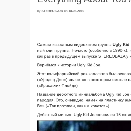
by
STEREOIGOR
on
18.05.2019
Самым извест­ным видео­хи­том груп­пы
Ugly Kid
ный клип груп­пы. Нечасто (осо­бен­но в 1990‑х), 
как раз в преды­ду­щем выпус­ке STEREOBAZA у нас
Вернёмся к исто­рии Ugly Kid Joe.
Этот кали­фор­ний­ский рок-коллектив был осно­ва
(«Уродец Джо») явля­ет­ся в неко­то­ром смыс­ле па
(«Красавчик Флойд»)
Название дебют­но­го мини­аль­бо­ма Ugly Kid Joe
паро­дия. Это, оче­вид­но, намёк на пла­стин­ку а
Be» («Так про­ти­вен, как им хочет­ся»).
Дебютный миньон Ugly Kid Joeпоявился 15 октяб­