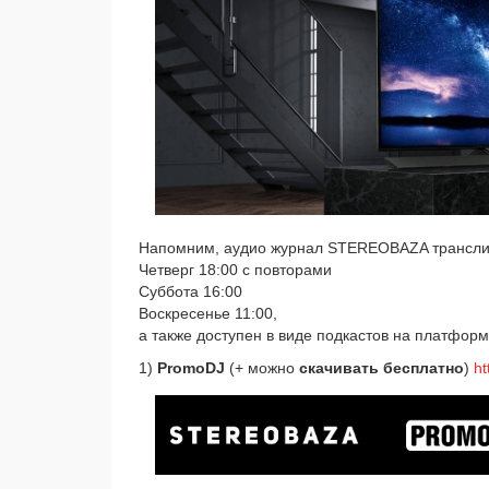
Напомним, аудио жур­нал STEREOBAZA транс­ли­р
Четверг 18:00 с повто­ра­ми
Суббота 16:00
Воскресенье 11:00,
а так­же досту­пен в виде под­ка­стов на плат­фор­
1)
PromoDJ
(+ мож­но
ска­чи­вать бес­плат­но
)
ht