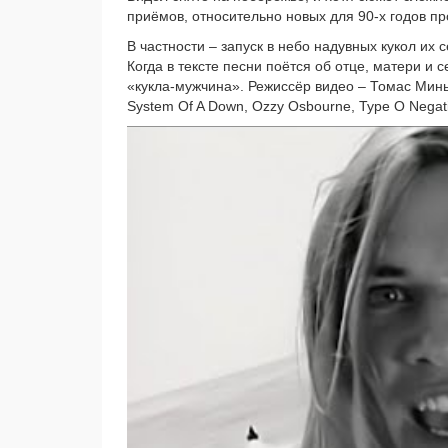
при­ё­мов, отно­си­тель­но новых для 90‑х годов пр
В част­но­сти – запуск в небо надув­ных кукол и
Когда в тек­сте пес­ни поёт­ся об отце, мате­ри и 
«кукла-мужчина». Режиссёр видео – Томас Миньон 
System Of A Down, Ozzy Osbourne, Type O Negati