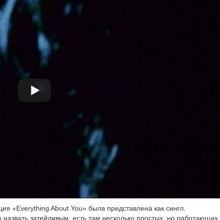
­ция «Everything About You» была пред­став­ле­на как син­гл.
 назвать затей­ли­вым, есть там несколь­ко про­стых, но рабо­та­ю­щих