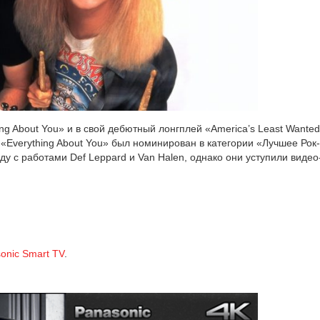
hing About You» и в свой дебют­ный лонг­плей «America’s Least Wanted
Everything About You» был номи­ни­ро­ван в кате­го­рии «Лучшее Рок-
у с рабо­та­ми Def Leppard и Van Halen, одна­ко они усту­пи­ли видео
onic Smart TV
.