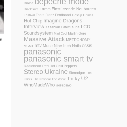
depeche mode
Bowie
Einstürzende Neubauten
Editors
Disclosure
Foals
Franz Ferdinand
Festival
Gossip
Grimes
Hot Chip
Imagine Dragons
Interview
LCD
Kasabian
LatexFauna
Soundsystem
Martin Gore
Mad Cool
Massive Attack
ти
METRONOMY
mtv
Muse
Nine Inch Nails
OASIS
MGMT
panasonic
panasonic smart tv
Radiohead
Red Hot Chili Peppers
Stereo:Ukraine
Stereoigor
The
U2
Tricky
Killers
The National
The Verve
WhoMadeWho
интервью