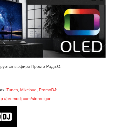
у­ет­ся в эфи­ре Просто Ради.О:
мах
iTunes
,
Mixcloud
,
PromoDJ
:
tp://promodj.com/stereoigor