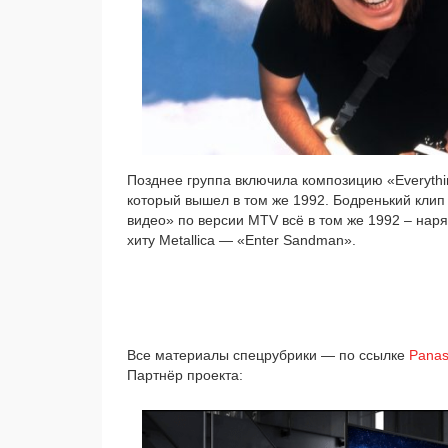
Позднее груп­па вклю­чи­ла ком­по­зи­цию «Everyt
кото­рый вышел в том же 1992. Бодренький клип «
видео» по вер­сии MTV всё в том же 1992 – наря­д
хи­ту Metallica — «Enter Sandman».
Все мате­ри­а­лы спец­руб­ри­ки — по ссыл­ке
Panas
Партнёр про­ек­та: