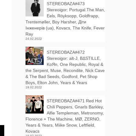
STEREOBAZA#473
Stereoigor: Portugal.The Man,
Eels, Röyksopp, Goldfrapp,
Trentemøller, Boy Harsher, Діти
Інженерів (ua), Kovacs, The Knife, Fever
Ray
24.02.2022
STEREOBAZA#472
Stereoigor: alt‑J, BΔSTILLE,
KoЯn, One Republic, Royal &
the Serpent, Muse, Recondite, Nick Cave
& The Bad Seeds, Godford, Pet Shop
Boys, Elton John, Years & Years
19.02.2022
STEREOBAZA#471 Red Hot
Chili Peppers, Gnarls Barkley,
Alfie Templeman, Metronomy,
Florence + The Machine, MØ, ZERNO,
Years & Years, Miike Snow, Leftfield,
Kovacs
19.02.2022