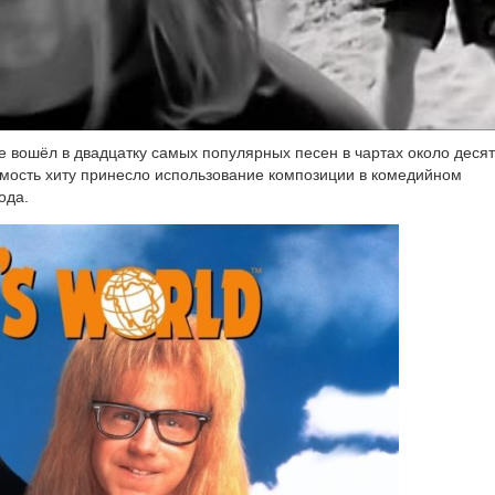
 вошёл в два­дцат­ку самых попу­ляр­ных песен в чар­тах око­ло деся­
ость хиту при­нес­ло исполь­зо­ва­ние ком­по­зи­ции в коме­дий­ном
ода.