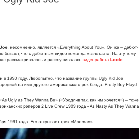
 Joe
, несо­мнен­но, явля­ет­ся «Everything About You». Он же – дебют­
но быва­ет, что с дебют­ным видео коман­да «взле­та­ет». На эту тему
 рас­смат­ри­ва­лась и рас­слу­ши­ва­лась
видео­ра­бо­та
Lorde
.
н в 1990 году. Любопытно, что назва­ние груп­пы Ugly Kid Joe
ро­ди­ей на имя дру­го­го аме­ри­кан­ско­го рок-бэнда: Pretty Boy Floyd
 «As Ugly as They Wanna Be» («Уродлив так, как им хочет­ся») – тоже
ме­ри­кан­ских рэпе­ров 2 Live Crew 1989 года «As Nasty As They Wanna
ря 1991 года. Его откры­ва­ет трек «Madman».