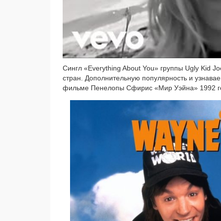
Сингл «Everything About You» груп­пы Ugly Kid Joe
стран. Дополнительную попу­ляр­ность и узна­ва­е­м
филь­ме Пенелопы Сфирис «Мир Уэйна» 1992 г