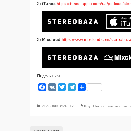
2)
iTunes
https://itunes.apple.com/ua/podcast/st
3)
Mixcloud
https://www.mixcloud.com/stereobaza
Поделиться:
Facebook
VK
Twitter
Telegram
Отправить
PANASONIC SMART TV
Ozzy Osbourne
,
panasonic
,
panaso
Previous Post