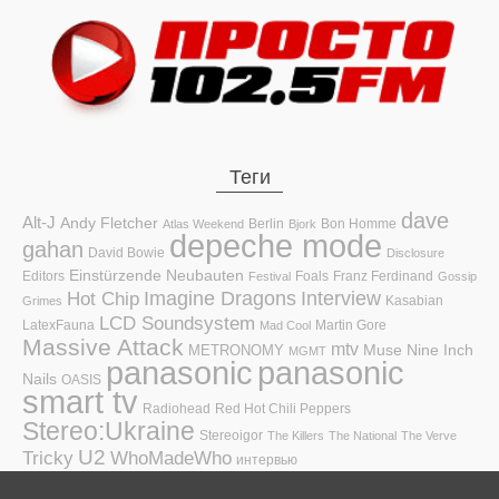
Теги
dave
Alt-J
Andy Fletcher
Berlin
Bon Homme
Atlas Weekend
Bjork
depeche mode
gahan
David Bowie
Disclosure
Einstürzende Neubauten
Editors
Foals
Franz Ferdinand
Festival
Gossip
Hot Chip
Imagine Dragons
Interview
Kasabian
Grimes
LCD Soundsystem
LatexFauna
Martin Gore
Mad Cool
Massive Attack
mtv
Muse
Nine Inch
METRONOMY
MGMT
panasonic
panasonic
Nails
OASIS
smart tv
Radiohead
Red Hot Chili Peppers
Stereo:Ukraine
Stereoigor
The Killers
The National
The Verve
U2
Tricky
WhoMadeWho
интервью