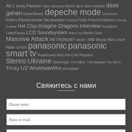
dave
Alt-J
Andy Fletcher
Berlin
Bon Homme
Atlas Weekend
Bjork
depeche mode
gahan
David Bowie
Disclosure
Einstürzende Neubauten
Editors
Foals
Franz Ferdinand
Festival
Gossip
Hot Chip
Imagine Dragons
Interview
Kasabian
Grimes
LCD Soundsystem
LatexFauna
Martin Gore
Mad Cool
Massive Attack
mtv
Muse
Nine Inch
METRONOMY
MGMT
panasonic
panasonic
Nails
OASIS
smart tv
Radiohead
Red Hot Chili Peppers
Stereo:Ukraine
Stereoigor
The Killers
The National
The Verve
U2
Tricky
WhoMadeWho
интервью
Свяжитесь с нами