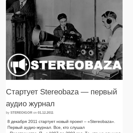
Стартует Stereobaza — первый
аудио журнал
by
STEREOIGOR
on
01.12.2011
8 декаб­ря 2011 стар­ту­ет новый про­ект – «Stereobaza».
Первый аудио-журнал. Все, кто слу­шал