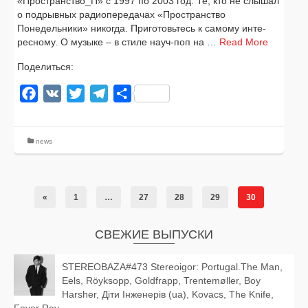
«Пространство_П» с 1997 по 2003 год. Те, кто не слы­шал
о под­рыв­ных радио­пе­ре­да­чах «Пространство
Понедельники» нико­гда. Приготовьтесь к само­му инте­
рес­но­му. О музы­ке – в сти­ле науч-поп на …
Read More
Поделиться:
Facebook
VK
Twitter
Telegram
Отправить
news
«
1
…
27
28
29
30
СВЕЖИЕ ВЫПУСКИ
STEREOBAZA#473 Stereoigor: Portugal.The Man,
Eels, Röyksopp, Goldfrapp, Trentemøller, Boy
Harsher, Діти Інженерів (ua), Kovacs, The Knife,