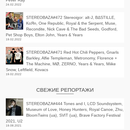
Fever Ray
24.02.2022
STEREOBAZA#472 Stereoigor: alt‑J, BΔSTILLE,
KoЯn, One Republic, Royal & the Serpent, Muse,
Recondite, Nick Cave & The Bad Seeds, Godford,
Pet Shop Boys, Elton John, Years & Years
19.02.2022
STEREOBAZA#471 Red Hot Chili Peppers, Gnarls
Barkley, Alfie Templeman, Metronomy, Florence +
The Machine, MØ, ZERNO, Years & Years, Miike
Snow, Leftfield, Kovacs
19.02.2022
СВЕЖИЕ РЕПОРТАЖИ
STEREOBAZA#444 Tones and I, LCD Soundsystem,
Museum of Love, Honey Hunters, Royal Canoe, Zhu,
BloomTwins (ua), SVIT (ua), Brave Factory Festival
2021, U2
19.08.2021