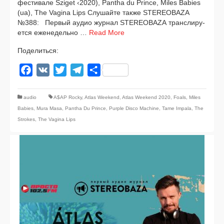
фести­ва­ле Sziget ‹2020), Pantha du Prince, Miles Babies
(ua), The Vagina Lips Слушайте так­же STEREOBAZA
№388: Первый аудио жур­нал STEREOBAZA транс­ли­ру­
ет­ся еже­не­дель­но …
Read More
Поделиться:
Facebook
VK
Twitter
Telegram
Отправить
audio
A$AP Rocky
,
Atlas Weekend
,
Atlas Weekend 2020
,
Foals
,
Miles
Babies
,
Mura Masa
,
Pantha Du Prince
,
Purple Disco Machine
,
Tame Impala
,
The
Strokes
,
The Vagina Lips