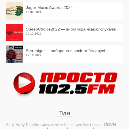
Jager Music Awards 2024
15.02.2024
StereoChoice2022 — вибір українських слухачів
25.12.2022
Stereoigor — заборона в росії та беларусі
27.10.2022
Теги
dave
Alt-J
Andy Fletcher
Berlin
Bon Homme
Atlas Weekend
Bjork