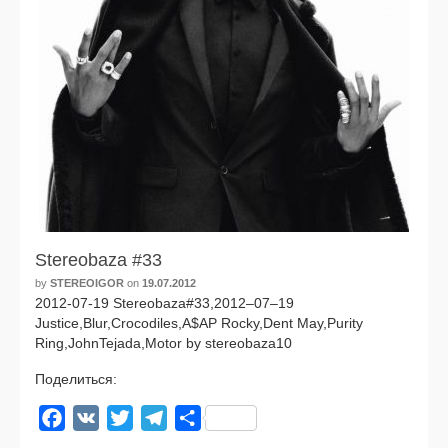
Stereobaza #33
by
STEREOIGOR
on
19.07.2012
2012-07-19 Stereobaza#33,2012–07–19
Justice,Blur,Crocodiles,A$AP Rocky,Dent May,Purity
Ring,JohnTejada,Motor by stereobaza10
Поделиться:
Facebook
VK
Twitter
Telegram
Отправить