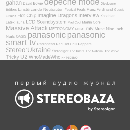
depeche mode
gahan
David Bowie
Disclosure
Einstürzende Neubauten
Editors
Foals
Franz Ferdinand
Festival
Gossip
Hot Chip
Imagine Dragons
Interview
Kasabian
Grimes
LCD Soundsystem
LatexFauna
Martin Gore
Mad Cool
Massive Attack
mtv
Muse
Nine Inch
METRONOMY
MGMT
panasonic
panasonic
Nails
OASIS
smart tv
Radiohead
Red Hot Chili Peppers
Stereo:Ukraine
Stereoigor
The Killers
The National
The Verve
U2
Tricky
WhoMadeWho
интервью