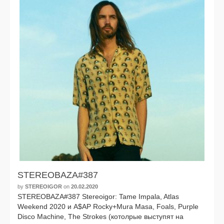
STEREOBAZA#387
by
STEREOIGOR
on
20.02.2020
STEREOBAZA#387 Stereoigor: Tame Impala, Atlas
Weekend 2020 и A$AP Rocky+Mura Masa, Foals, Purple
Disco Machine, The Strokes (котолрые высту­пят на