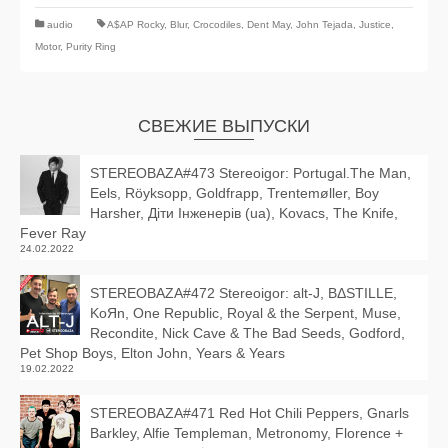
audio
A$AP Rocky
,
Blur
,
Crocodiles
,
Dent May
,
John Tejada
,
Justice
,
Motor
,
Purity Ring
СВЕЖИЕ ВЫПУСКИ
STEREOBAZA#473 Stereoigor: Portugal.The Man,
Eels, Röyksopp, Goldfrapp, Trentemøller, Boy
Harsher, Діти Інженерів (ua), Kovacs, The Knife,
Fever Ray
24.02.2022
STEREOBAZA#472 Stereoigor: alt‑J, BΔSTILLE,
KoЯn, One Republic, Royal & the Serpent, Muse,
Recondite, Nick Cave & The Bad Seeds, Godford,
Pet Shop Boys, Elton John, Years & Years
19.02.2022
STEREOBAZA#471 Red Hot Chili Peppers, Gnarls
Barkley, Alfie Templeman, Metronomy, Florence +