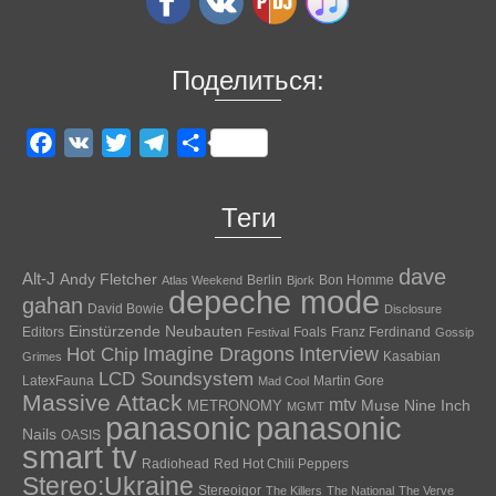
Поделиться:
Facebook
VK
Twitter
Telegram
Отправить
Теги
dave
Alt-J
Andy Fletcher
Berlin
Bon Homme
Atlas Weekend
Bjork
depeche mode
gahan
David Bowie
Disclosure
Einstürzende Neubauten
Editors
Foals
Franz Ferdinand
Festival
Gossip
Hot Chip
Imagine Dragons
Interview
Kasabian
Grimes
LCD Soundsystem
LatexFauna
Martin Gore
Mad Cool
Massive Attack
mtv
Muse
Nine Inch
METRONOMY
MGMT
panasonic
panasonic
Nails
OASIS
smart tv
Radiohead
Red Hot Chili Peppers
Stereo:Ukraine
Stereoigor
The Killers
The National
The Verve