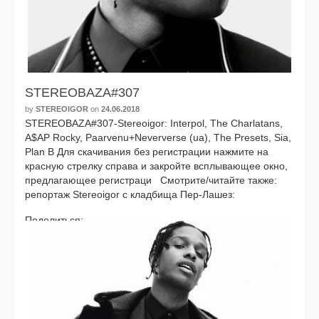
STEREOBAZA#307
by
STEREOIGOR
on
24.06.2018
STEREOBAZA#307-Stereoigor: Interpol, The Charlatans,
A$AP Rocky, Paarvenu+Neververse (ua), The Presets, Sia,
Plan B Для ска­чи­ва­ния без реги­стра­ции нажми­те на
крас­ную стрел­ку спра­ва и закрой­те всплы­ва­ю­щее окно,
пред­ла­га­ю­щее реги­стра­ци Смотрите/читайте так­же:
репор­таж Stereoigor с клад­би­ща Пер-Лашез:
Поделиться:
Facebook
VK
Twitter
Telegram
Отправить
audio
A$AP Rocky
,
Interpol
,
Plan B
,
SIA
,
The Charlatans
,
The Presets