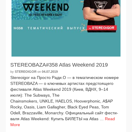
STEREOBAZA#358 Atlas Weekend 2019
by
STEREOIGOR
on
04.07.2019
Stereoigor на Просто Ради.О — в тема­ти­че­ском номе­ре
STEREOBAZA — о клю­че­вых арти­стах пред­сто­я­ще­го
фести­ва­ля Atlas Weekend 2019 (Киев, ВДНХ, 9–14
июля): The Subways, The
Chainsmokers, UNKLE, HAELOS, Hooverphonic, A$AP
Rocky, Oasis, Liam Gallagher, Black Eyed Peas, Tom
Odell, Brazzaville, Monarchy. Официальный сайт фести­
ва­ля Atlas Weekend: Купить БИЛЕТЫ на Atlas …
Read
More