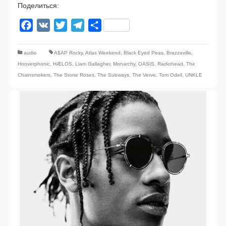
Поделиться:
Facebook
VK
Twitter
Telegram
Отправить
audio
A$AP Rocky
,
Atlas Weekend
,
Black Eyed Peas
,
Brazzaville
,
Hooverphonic
,
HÆLOS
,
Liam Gallagher
,
Monarchy
,
OASIS
,
Radiohead
,
The
Chainsmokers
,
The Stone Roses
,
The Subways
,
The Verve
,
Tom Odell
,
UNKLE