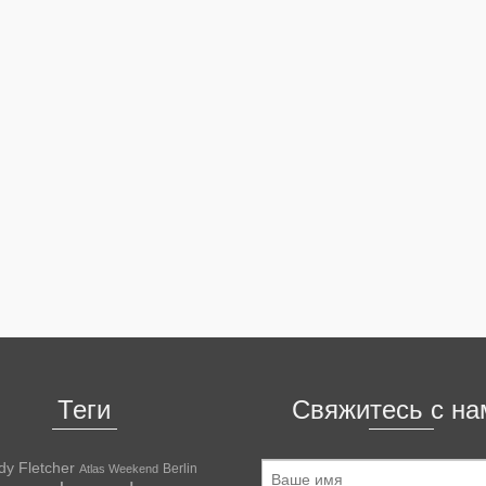
Теги
Свяжитесь с на
dy Fletcher
Berlin
Atlas Weekend