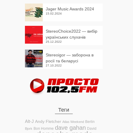
Jager Music Awards 2024
15.02.2024
StereoChoice2022 — вибір
українських слухачів
25.12.2022
Stereoigor — заборона в
росії та беларусі
27.10.2022
Теги
Alt-J
Andy Fletcher
Berlin
Atlas Weekend
dave gahan
Bon Homme
David
Bjork