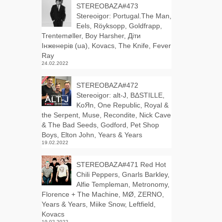
STEREOBAZA#473
Stereoigor: Portugal.The Man,
Eels, Röyksopp, Goldfrapp,
Trentemøller, Boy Harsher, Діти
Інженерів (ua), Kovacs, The Knife, Fever
Ray
24.02.2022
STEREOBAZA#472
Stereoigor: alt‑J, BΔSTILLE,
KoЯn, One Republic, Royal &
the Serpent, Muse, Recondite, Nick Cave
& The Bad Seeds, Godford, Pet Shop
Boys, Elton John, Years & Years
19.02.2022
STEREOBAZA#471 Red Hot
Chili Peppers, Gnarls Barkley,
Alfie Templeman, Metronomy,
Florence + The Machine, MØ, ZERNO,
Years & Years, Miike Snow, Leftfield,
Kovacs
19.02.2022