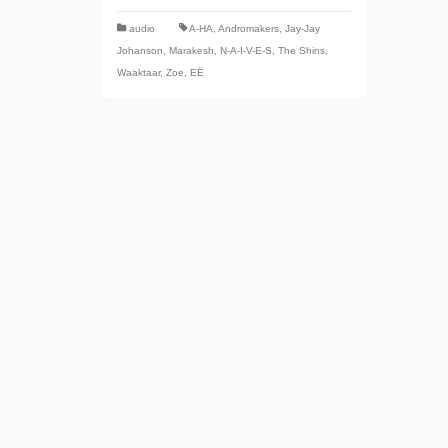
audio
A-HA
,
Andromakers
,
Jay-Jay
Johanson
,
Marakesh
,
N-A-I-V-E-S
,
The Shins
,
Waaktaar
,
Zoe
,
ЕЁ