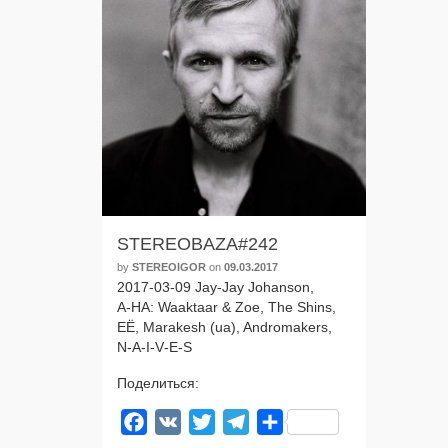
STEREOBAZA#242
by
STEREOIGOR
on
09.03.2017
2017-03-09 Jay-Jay Johanson,
A‑HA: Waaktaar & Zoe, The Shins,
ЕЁ, Marakesh (ua), Andromakers,
N‑A‑I-V‑E‑S
Поделиться:
Facebook
VK
Twitter
Telegram
Отправить