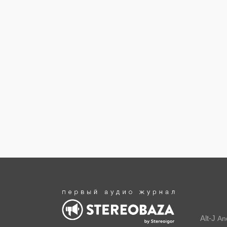
Alt-J
An