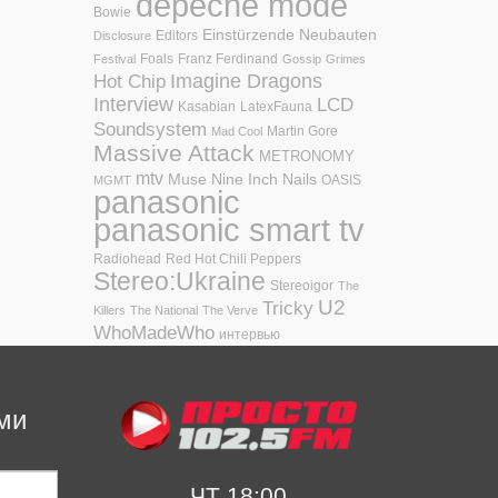
depeche mode
Bowie
Einstürzende Neubauten
Editors
Disclosure
Foals
Franz Ferdinand
Festival
Gossip
Grimes
Hot Chip
Imagine Dragons
Interview
LCD
Kasabian
LatexFauna
Soundsystem
Martin Gore
Mad Cool
Massive Attack
METRONOMY
mtv
Muse
Nine Inch Nails
OASIS
MGMT
panasonic
panasonic smart tv
Radiohead
Red Hot Chili Peppers
Stereo:Ukraine
Stereoigor
The
U2
Tricky
Killers
The National
The Verve
WhoMadeWho
интервью
ми
ЧТ 18:00