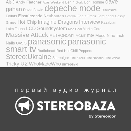
dave
Alt-J
Andy Fletcher
Berlin
Bon Homme
Atlas Weekend
Bjork
depeche mode
gahan
David Bowie
Disclosure
Einstürzende Neubauten
Editors
Foals
Franz Ferdinand
Festival
Gossip
Hot Chip
Imagine Dragons
Interview
Kasabian
Grimes
LCD Soundsystem
LatexFauna
Martin Gore
Mad Cool
Massive Attack
mtv
Muse
Nine Inch
METRONOMY
MGMT
panasonic
panasonic
Nails
OASIS
smart tv
Radiohead
Red Hot Chili Peppers
Stereo:Ukraine
Stereoigor
The Killers
The National
The Verve
U2
Tricky
WhoMadeWho
интервью