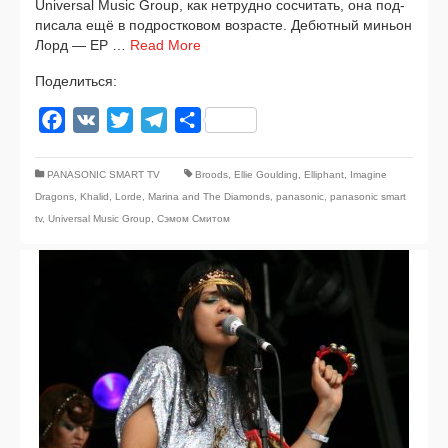
Universal Music Group, как нетруд­но сосчи­тать, она под­
пи­са­ла ещё в под­рост­ко­вом воз­расте. Дебютный миньон
Лорд — EP …
Read More
Поделиться:
Facebook
VK
Twitter
Telegram
Отправить
PANASONIC SMART TV
Broods
,
Ellie Goulding
,
Elliphant
,
Imagine
Dragons
,
Khalid
,
Lorde
,
Marina and The Diamonds
,
panasonic
,
panasonic smart
tv
,
Universal Music Group
,
Сэмом Смитом