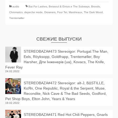
audio
Bat For Lashes
,
Beissoul & Einius и The Subways
,
Broods
,
Chromatics
,
depeche mode
,
Drowners
,
Four Tet
,
Marsheaux
,
The Dark Wood
,
Trentemøller
СВЕЖИЕ ВЫПУСКИ
STEREOBAZA#473 Stereoigor: Portugal.The Man,
Eels, Röyksopp, Goldfrapp, Trentemøller, Boy
Harsher, Діти Інженерів (ua), Kovacs, The Knife,
Fever Ray
24.02.2022
STEREOBAZA#472 Stereoigor: alt‑J, BΔSTILLE,
KoЯn, One Republic, Royal & the Serpent, Muse,
Recondite, Nick Cave & The Bad Seeds, Godford,
Pet Shop Boys, Elton John, Years & Years
19.02.2022
STEREOBAZA#471 Red Hot Chili Peppers, Gnarls