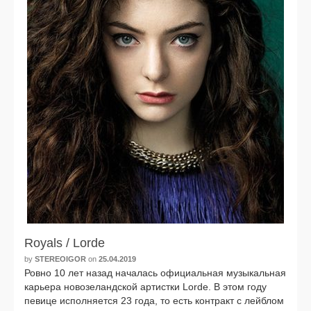
Royals / Lorde
by
STEREOIGOR
on
25.04.2019
Ровно 10 лет назад нача­лась офи­ци­аль­ная музы­каль­ная
карье­ра ново­зе­ланд­ской артист­ки Lorde. В этом году
певи­це испол­ня­ет­ся 23 года, то есть кон­тракт с лей­б­лом