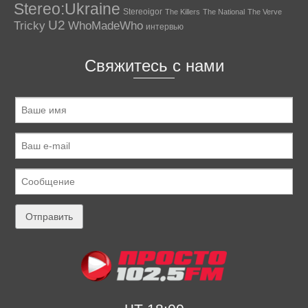
Stereo:Ukraine
Stereoigor
The Killers
The National
The Verve
U2
Tricky
WhoMadeWho
интервью
Свяжитесь с нами