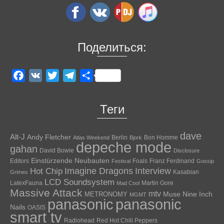
Поделиться:
Facebook
VK
Twitter
Telegram
Отправить
Теги
dave
Alt-J
Andy Fletcher
Berlin
Bon Homme
Atlas Weekend
Bjork
depeche mode
gahan
David Bowie
Disclosure
Einstürzende Neubauten
Editors
Foals
Franz Ferdinand
Festival
Gossip
Hot Chip
Imagine Dragons
Interview
Kasabian
Grimes
LCD Soundsystem
LatexFauna
Martin Gore
Mad Cool
Massive Attack
mtv
Muse
Nine Inch
METRONOMY
MGMT
panasonic
panasonic
Nails
OASIS
smart tv
Radiohead
Red Hot Chili Peppers