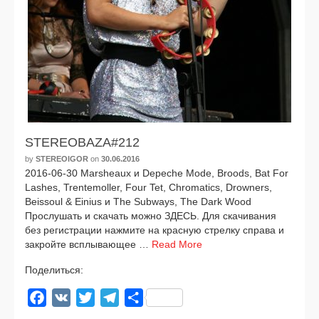
STEREOBAZA#212
by
STEREOIGOR
on
30.06.2016
2016-06-30 Marsheaux и Depeche Mode, Broods, Bat For
Lashes, Trentemoller, Four Tet, Chromatics, Drowners,
Beissoul & Einius и The Subways, The Dark Wood
Прослушать и ска­чать мож­но ЗДЕСЬ. Для ска­чи­ва­ния
без реги­стра­ции нажми­те на крас­ную стрел­ку спра­ва и
закрой­те всплы­ва­ю­щее …
Read More
Поделиться:
Facebook
VK
Twitter
Telegram
Отправить