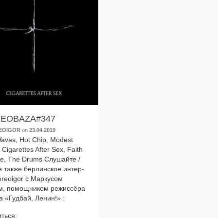
EOBAZA#347
EOIGOR
on
23.04.2019
Waves, Hot Chip, Modest
Cigarettes After Sex, Faith
e, The Drums Слушайте /
е так­же бер­лин­ское интер­
ereoigor с Mаркусом
, помощ­ни­ком режис­сё­ра
а «Гудбай, Ленин!» :
ться: