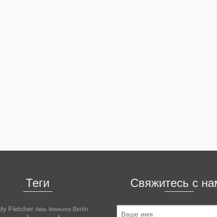
Теги
Свяжитесь с на
dy Fletcher
Berlin
Atlas Weekend