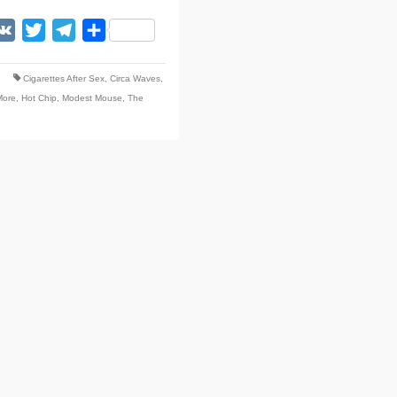
acebook
VK
Twitter
Telegram
Отправить
Cigarettes After Sex
,
Circa Waves
,
More
,
Hot Chip
,
Modest Mouse
,
The