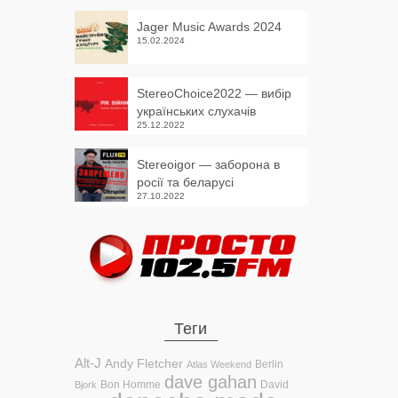
Jager Music Awards 2024
15.02.2024
StereoChoice2022 — вибір
українських слухачів
25.12.2022
Stereoigor — заборона в
росії та беларусі
27.10.2022
Теги
Alt-J
Andy Fletcher
Berlin
Atlas Weekend
dave gahan
Bon Homme
David
Bjork