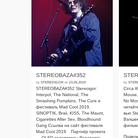
STEREOBAZA#352
STER
by
STEREOIGOR
on
23.05.2019
by
STER
STEREOBAZA#352 Stereoigor:
Circa 
Interpol, The National, The
Mouse, 
Smashing Pumpkins, The Cure и
No Mor
фести­валь Mad Cool 2019,
читай­т
SINOPTIK, Braii, KISS, The Maunt,
вью St
Cigarettes After Sex, Bloodhound
Вэлшем
Gang Ссылка на сайт фести­ва­ля
филь­м
Mad Cool 2019: Партнёр про­ек­та
Подели
— OLED теле­ви­зо­ры Panasonic: