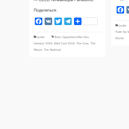
F
Поделиться:
Facebook
VK
Twitter
Telegram
Отправить
audio
Faith No 
audio
Braii
,
Cigarettes After Sex
,
Drums
Interpol
,
KISS
,
Mad Cool 2019
,
The Cure
,
The
Maunt
,
The National