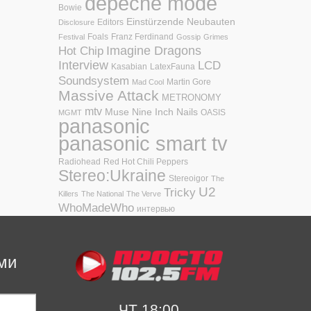
depeche mode
Bowie
Einstürzende Neubauten
Editors
Disclosure
Foals
Franz Ferdinand
Festival
Gossip
Grimes
Hot Chip
Imagine Dragons
Interview
LCD
Kasabian
LatexFauna
Soundsystem
Martin Gore
Mad Cool
Massive Attack
METRONOMY
mtv
Muse
Nine Inch Nails
OASIS
MGMT
panasonic
panasonic smart tv
Radiohead
Red Hot Chili Peppers
Stereo:Ukraine
Stereoigor
The
U2
Tricky
Killers
The National
The Verve
WhoMadeWho
интервью
ми
ЧТ 18:00