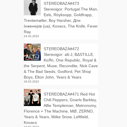
STEREOBAZA#473
Stereoigor: Portugal.The Man,
Eels, Röyksopp, Goldfrapp,
Trentemøller, Boy Harsher, Діти
Інженерів (ua), Kovacs, The Knife, Fever
Ray
24.02.2022
STEREOBAZA#472
Stereoigor: alt‑J, BΔSTILLE,
KoЯn, One Republic, Royal &
the Serpent, Muse, Recondite, Nick Cave
& The Bad Seeds, Godford, Pet Shop
Boys, Elton John, Years & Years
19.02.2022
STEREOBAZA#471 Red Hot
Chili Peppers, Gnarls Barkley,
Alfie Templeman, Metronomy,
Florence + The Machine, MØ, ZERNO,
Years & Years, Miike Snow, Leftfield,
Kovacs
19.02.2022