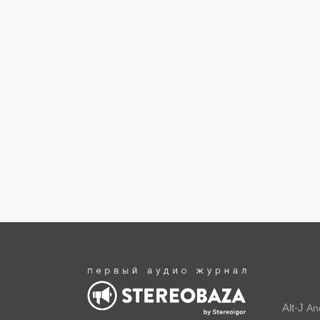
Alt-J
An