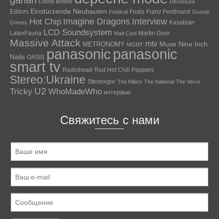
gahan
David Bowie
Disclosure
Einstürzende Neubauten
Editors
Foals
Franz Ferdinand
Festival
Gossip
Hot Chip
Imagine Dragons
Interview
Kasabian
Grimes
LCD Soundsystem
LatexFauna
Martin Gore
Mad Cool
Massive Attack
mtv
Muse
Nine Inch
METRONOMY
MGMT
panasonic
panasonic
Nails
OASIS
smart tv
Radiohead
Red Hot Chili Peppers
Stereo:Ukraine
Stereoigor
The Killers
The National
The Verve
U2
Tricky
WhoMadeWho
интервью
Свяжитесь с нами