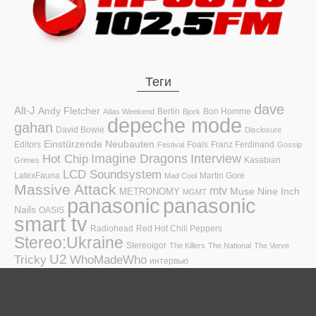
Теги
dave
Alt-J
Andy Fletcher
Berlin
Bon Homme
Atlas Weekend
Bjork
depeche mode
gahan
David Bowie
Disclosure
Einstürzende Neubauten
Editors
Foals
Franz Ferdinand
Festival
Gossip
Hot Chip
Imagine Dragons
Interview
Kasabian
Grimes
LCD Soundsystem
LatexFauna
Martin Gore
Mad Cool
Massive Attack
mtv
Muse
Nine Inch
METRONOMY
MGMT
panasonic
panasonic
Nails
OASIS
smart tv
Radiohead
Red Hot Chili Peppers
Stereo:Ukraine
Stereoigor
The Killers
The National
The Verve
U2
Tricky
WhoMadeWho
интервью