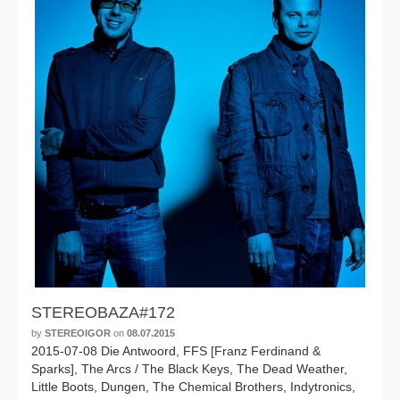
STEREOBAZA#172
by
STEREOIGOR
on
08.07.2015
2015-07-08 Die Antwoord, FFS [Franz Ferdinand &
Sparks], The Arcs / The Black Keys, The Dead Weather,
Little Boots, Dungen, The Chemical Brothers, Indytronics,