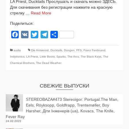
LA Priest, Ducktails Прослушать и ска­чать мож­но ЗДЕСЬ.
Для ска­чи­ва­ния без реги­стра­ции нажми­те на крас­ную
стрел­ку …
Read More
Поделиться:
Facebook
VK
Twitter
Telegram
Отправить
audio
Die Antwoord
,
Ducktails
,
Dungen
,
FFS
,
Franz Ferdinand
,
Indytronics
,
LA Priest
,
Little Boots
,
Sparks
,
The Arcs
,
The Black Keys
,
The
Chemical Brothers
,
The Dead Weather
СВЕЖИЕ ВЫПУСКИ
STEREOBAZA#473 Stereoigor: Portugal.The Man,
Eels, Röyksopp, Goldfrapp, Trentemøller, Boy
Harsher, Діти Інженерів (ua), Kovacs, The Knife,
Fever Ray
24.02.2022