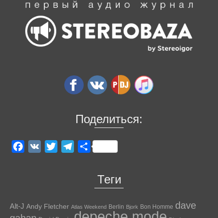
Поделиться:
Facebook
VK
Twitter
Telegram
Отправить
Теги
dave
Alt-J
Andy Fletcher
Berlin
Bon Homme
Atlas Weekend
Bjork
depeche mode