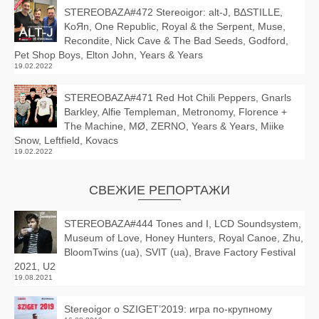
STEREOBAZA#472 Stereoigor: alt‑J, BΔSTILLE,
KoЯn, One Republic, Royal & the Serpent, Muse,
Recondite, Nick Cave & The Bad Seeds, Godford,
Pet Shop Boys, Elton John, Years & Years
19.02.2022
STEREOBAZA#471 Red Hot Chili Peppers, Gnarls
Barkley, Alfie Templeman, Metronomy, Florence +
The Machine, MØ, ZERNO, Years & Years, Miike
Snow, Leftfield, Kovacs
19.02.2022
СВЕЖИЕ РЕПОРТАЖИ
STEREOBAZA#444 Tones and I, LCD Soundsystem,
Museum of Love, Honey Hunters, Royal Canoe, Zhu,
BloomTwins (ua), SVIT (ua), Brave Factory Festival
2021, U2
19.08.2021
Stereoigor о SZIGET’2019: игра по-крупному