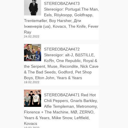
STEREOBAZA#473
Stereoigor: Portugal.The Man,
Eels, Röyksopp, Goldfrapp,
Trentemøller, Boy Harsher, Діти
Інженерів (ua), Kovacs, The Knife, Fever
Ray
24.02.2022
STEREOBAZA#472
Stereoigor: alt‑J, BΔSTILLE,
KoЯn, One Republic, Royal &
the Serpent, Muse, Recondite, Nick Cave
& The Bad Seeds, Godford, Pet Shop
Boys, Elton John, Years & Years
19.02.2022
STEREOBAZA#471 Red Hot
Chili Peppers, Gnarls Barkley,
Alfie Templeman, Metronomy,
Florence + The Machine, MØ, ZERNO,
Years & Years, Miike Snow, Leftfield,
Kovacs
19.02.2022