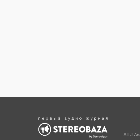
Alt-J
An