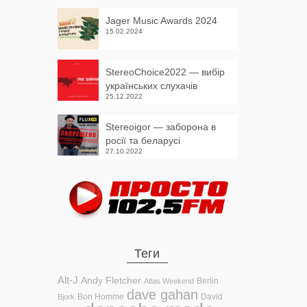
Jager Music Awards 2024
15.02.2024
StereoChoice2022 — вибір
українських слухачів
25.12.2022
Stereoigor — заборона в
росії та беларусі
27.10.2022
Теги
Alt-J
Andy Fletcher
Berlin
Atlas Weekend
dave gahan
Bon Homme
David
Bjork