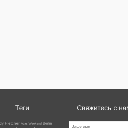
Теги
Свяжитесь с на
dy Fletcher
Berlin
Atlas Weekend