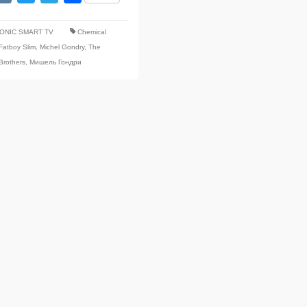
ONIC SMART TV
Chemical
Fatboy Slim
,
Michel Gondry
,
The
Brothers
,
Мишель Гондри