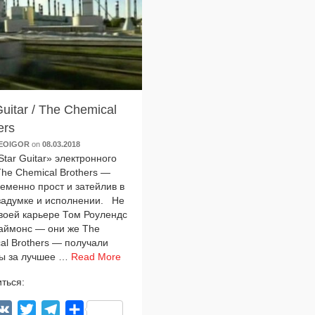
Guitar / The Chemical
ers
EOIGOR
on
08.03.2018
tar Guitar» элек­трон­но­го
 The Chemical Brothers —
е­мен­но прост и затей­лив в
задум­ке и испол­не­нии. Не
сво­ей карье­ре Том Роулендс
аймонс — они же The
al Brothers — полу­ча­ли
ды за луч­шее …
Read More
ться:
acebook
VK
Twitter
Telegram
Отправить