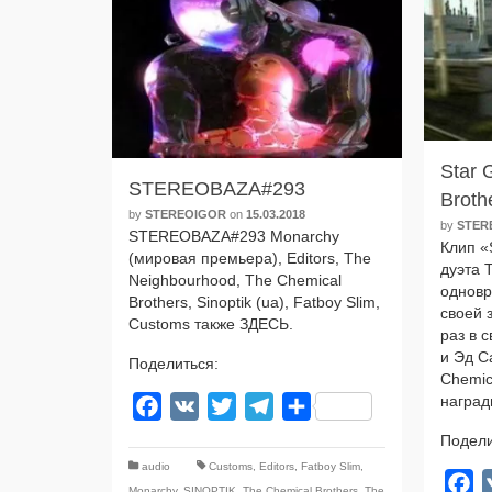
Star 
STEREOBAZA#293
Broth
by
STEREOIGOR
on
15.03.2018
by
STER
STEREOBAZA#293 Monarchy
Клип «S
(миро­вая пре­мье­ра), Editors, The
дуэ­та
Neighbourhood, The Chemical
одно­вр
Brothers, Sinoptik (ua), Fatboy Slim,
сво­ей 
Customs так­же ЗДЕСЬ.
раз в 
и Эд С
Поделиться:
Chemic
награ­
Facebook
VK
Twitter
Telegram
Отправить
Подели
audio
Customs
,
Editors
,
Fatboy Slim
,
F
Monarchy
,
SINOPTIK
,
The Chemical Brothers
,
The