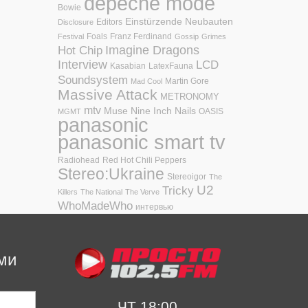
depeche mode
Bowie
Einstürzende Neubauten
Editors
Disclosure
Foals
Franz Ferdinand
Festival
Gossip
Grimes
Hot Chip
Imagine Dragons
Interview
LCD
Kasabian
LatexFauna
Soundsystem
Martin Gore
Mad Cool
Massive Attack
METRONOMY
mtv
Muse
Nine Inch Nails
OASIS
MGMT
panasonic
panasonic smart tv
Radiohead
Red Hot Chili Peppers
Stereo:Ukraine
Stereoigor
The
U2
Tricky
Killers
The National
The Verve
WhoMadeWho
интервью
ми
ЧТ 18:00