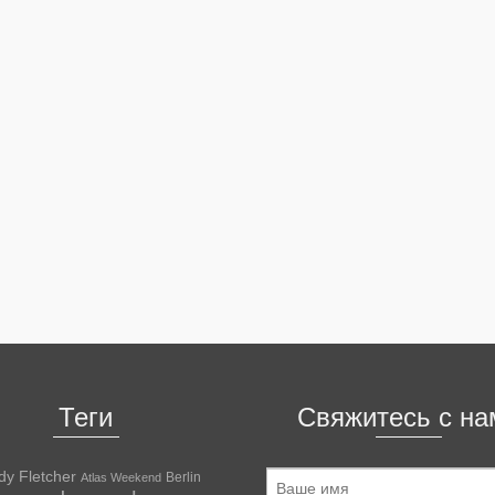
Теги
Свяжитесь с на
dy Fletcher
Berlin
Atlas Weekend