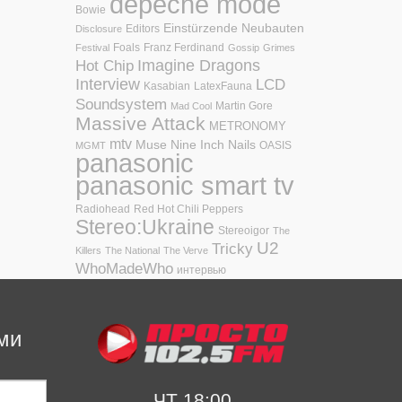
depeche mode
Bowie
Einstürzende Neubauten
Editors
Disclosure
Foals
Franz Ferdinand
Festival
Gossip
Grimes
Hot Chip
Imagine Dragons
Interview
LCD
Kasabian
LatexFauna
Soundsystem
Martin Gore
Mad Cool
Massive Attack
METRONOMY
mtv
Muse
Nine Inch Nails
OASIS
MGMT
panasonic
panasonic smart tv
Radiohead
Red Hot Chili Peppers
Stereo:Ukraine
Stereoigor
The
U2
Tricky
Killers
The National
The Verve
WhoMadeWho
интервью
ми
ЧТ 18:00