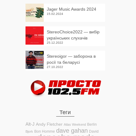
Jager Music Awards 2024
15.02.2024
StereoChoice2022 — вибір
українських слухачів
25.12.2022
Stereoigor — заборона в
росії та беларусі
27.10.2022
Теги
Alt-J
Andy Fletcher
Berlin
Atlas Weekend
dave gahan
Bon Homme
David
Bjork