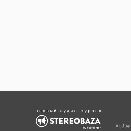
Alt-J
An