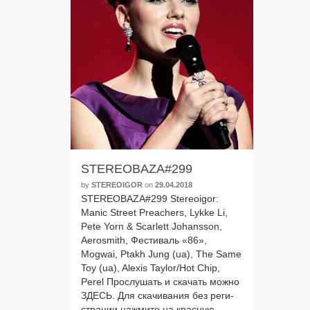
STEREOBAZA#299
by
STEREOIGOR
on
29.04.2018
STEREOBAZA#299 Stereoigor:
Manic Street Preachers, Lykke Li,
Pete Yorn & Scarlett Johansson,
Aerosmith, Фестиваль «86»,
Mogwai, Ptakh Jung (ua), The Same
Toy (ua), Alexis Taylor/Hot Chip,
Perel Прослушать и ска­чать мож­но
ЗДЕСЬ. Для ска­чи­ва­ния без реги­
стра­ции нажми­те на крас­ную