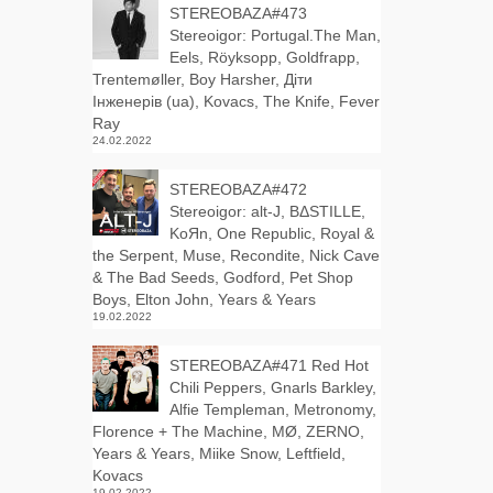
STEREOBAZA#473
Stereoigor: Portugal.The Man,
Eels, Röyksopp, Goldfrapp,
Trentemøller, Boy Harsher, Діти
Інженерів (ua), Kovacs, The Knife, Fever
Ray
24.02.2022
STEREOBAZA#472
Stereoigor: alt‑J, BΔSTILLE,
KoЯn, One Republic, Royal &
the Serpent, Muse, Recondite, Nick Cave
& The Bad Seeds, Godford, Pet Shop
Boys, Elton John, Years & Years
19.02.2022
STEREOBAZA#471 Red Hot
Chili Peppers, Gnarls Barkley,
Alfie Templeman, Metronomy,
Florence + The Machine, MØ, ZERNO,
Years & Years, Miike Snow, Leftfield,
Kovacs
19.02.2022