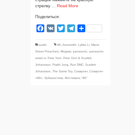
стрел­ку …
Read More
Поделиться:
Facebook
VK
Twitter
Telegram
Отправить
audio
86
,
Aerosmith
,
Lykke Li
,
Manic
Street Preachers
,
Mogwai
,
panasonic
,
panasonic
smart tv
,
Pete Yorn
,
Pete Yorn & Scarlett
Johansson
,
Ptakh Jung
,
Run DMC
,
Scarlett
Johansson
,
The Same Toy
,
Славутич
,
Славутич
«86»
,
Урбанистика
,
Фестиваль "86"