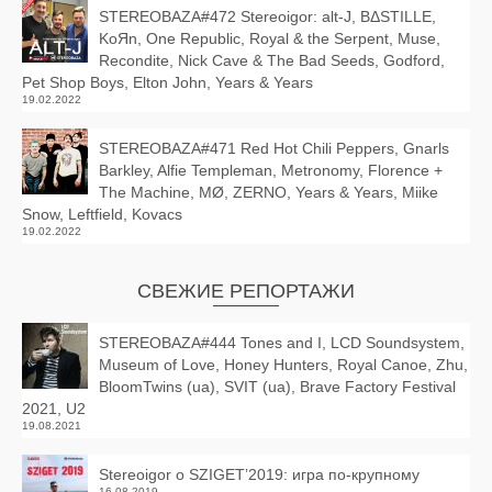
STEREOBAZA#472 Stereoigor: alt‑J, BΔSTILLE,
KoЯn, One Republic, Royal & the Serpent, Muse,
Recondite, Nick Cave & The Bad Seeds, Godford,
Pet Shop Boys, Elton John, Years & Years
19.02.2022
STEREOBAZA#471 Red Hot Chili Peppers, Gnarls
Barkley, Alfie Templeman, Metronomy, Florence +
The Machine, MØ, ZERNO, Years & Years, Miike
Snow, Leftfield, Kovacs
19.02.2022
СВЕЖИЕ РЕПОРТАЖИ
STEREOBAZA#444 Tones and I, LCD Soundsystem,
Museum of Love, Honey Hunters, Royal Canoe, Zhu,
BloomTwins (ua), SVIT (ua), Brave Factory Festival
2021, U2
19.08.2021
Stereoigor о SZIGET’2019: игра по-крупному
16.08.2019