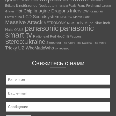
David Bowie
Disclosure
Einstürzende Neubauten
Editors
Foals
Franz Ferdinand
Festival
Gossip
Hot Chip
Imagine Dragons
Interview
Kasabian
Grimes
LCD Soundsystem
LatexFauna
Martin Gore
Mad Cool
Massive Attack
mtv
Muse
Nine Inch
METRONOMY
MGMT
panasonic
panasonic
Nails
OASIS
smart tv
Radiohead
Red Hot Chili Peppers
Stereo:Ukraine
Stereoigor
The Killers
The National
The Verve
U2
Tricky
WhoMadeWho
интервью
Свяжитесь с нами