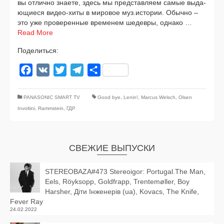
вы отлич­но зна­е­те, здесь мы пред­став­ля­ем самые выда­
ю­щи­е­ся видео-хиты в миро­вое муз.истории. Обычно –
это уже про­ве­рен­ные вре­ме­нем шедев­ры, одна­ко …
Read More
Поделиться:
Facebook
VK
Twitter
Telegram
Отправить
PANASONIC SMART TV
Good bye
,
Lenin!
,
Marcus Welsch
,
Olsen
Involtini
,
Rammstein
,
ГДР
СВЕЖИЕ ВЫПУСКИ
STEREOBAZA#473 Stereoigor: Portugal.The Man,
Eels, Röyksopp, Goldfrapp, Trentemøller, Boy
Harsher, Діти Інженерів (ua), Kovacs, The Knife,
Fever Ray
24.02.2022