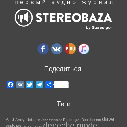
Поделиться:
Facebook
VK
Twitter
Telegram
Отправить
Теги
dave
Alt-J
Andy Fletcher
Berlin
Bon Homme
Atlas Weekend
Bjork
depeche mode
gahan