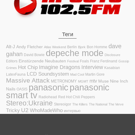
Теги
dave
Alt-J
Andy Fletcher
Berlin
Bon Homme
Atlas Weekend
Bjork
depeche mode
gahan
David Bowie
Disclosure
Einstürzende Neubauten
Editors
Foals
Franz Ferdinand
Festival
Gossip
Hot Chip
Imagine Dragons
Interview
Kasabian
Grimes
LCD Soundsystem
LatexFauna
Martin Gore
Mad Cool
Massive Attack
mtv
Muse
Nine Inch
METRONOMY
MGMT
panasonic
panasonic
Nails
OASIS
smart tv
Radiohead
Red Hot Chili Peppers
Stereo:Ukraine
Stereoigor
The Killers
The National
The Verve
U2
Tricky
WhoMadeWho
интервью