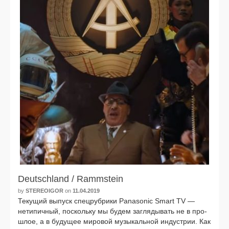
Deutschland / Rammstein
by
STEREOIGOR
on
11.04.2019
Текущий выпуск спец­руб­ри­ки Panasonic Smart TV —
нети­пич­ный, посколь­ку мы будем загля­ды­вать не в про­
шлое, а в буду­щее миро­вой музы­каль­ной инду­стрии. Как