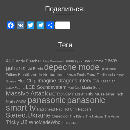
Поделиться:
Facebook
VK
Twitter
Telegram
Отправить
Теги
dave
Alt-J
Andy Fletcher
Berlin
Bon Homme
Atlas Weekend
Bjork
depeche mode
gahan
David Bowie
Disclosure
Einstürzende Neubauten
Editors
Foals
Franz Ferdinand
Festival
Gossip
Hot Chip
Imagine Dragons
Interview
Kasabian
Grimes
LCD Soundsystem
LatexFauna
Martin Gore
Mad Cool
Massive Attack
mtv
Muse
Nine Inch
METRONOMY
MGMT
panasonic
panasonic
Nails
OASIS
smart tv
Radiohead
Red Hot Chili Peppers
Stereo:Ukraine
Stereoigor
The Killers
The National
The Verve
U2
Tricky
WhoMadeWho
интервью