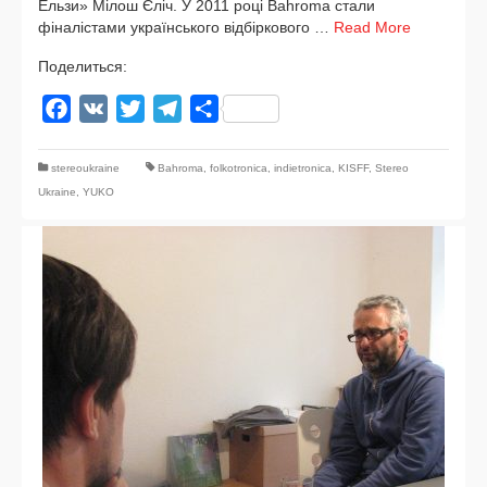
Ельзи» Мілош Єліч. У 2011 році Bahroma ста­ли
фіналіста­ми українсь­ко­го від­бір­ко­во­го …
Read More
Поделиться:
Facebook
VK
Twitter
Telegram
Отправить
stereoukraine
Bahroma
,
folkotronica
,
indietronica
,
KISFF
,
Stereo
Ukraine
,
YUKO