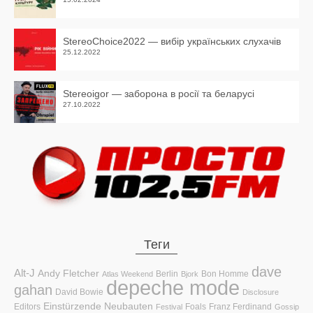
StereoChoice2022 — вибір українських слухачів
25.12.2022
Stereoigor — заборона в росії та беларусі
27.10.2022
Теги
dave
Alt-J
Andy Fletcher
Berlin
Bon Homme
Atlas Weekend
Bjork
depeche mode
gahan
David Bowie
Disclosure
Einstürzende Neubauten
Editors
Foals
Franz Ferdinand
Festival
Gossip