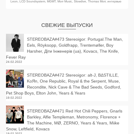
Leon
,
LCD Soundsystem
,
MGMT
,
Morr Music
,
Slowdive
,
Thomas Morr
,
интервью
СВЕЖИЕ ВЫПУСКИ
STEREOBAZA#473 Stereoigor: Portugal.The Man,
Eels, Röyksopp, Goldfrapp, Trentemøller, Boy
Harsher, Діти Інженерів (ua), Kovacs, The Knife,
Fever Ray
24.02.2022
STEREOBAZA#472 Stereoigor: alt‑J, BΔSTILLE,
KoЯn, One Republic, Royal & the Serpent, Muse,
Recondite, Nick Cave & The Bad Seeds, Godford,
Pet Shop Boys, Elton John, Years & Years
19.02.2022
STEREOBAZA#471 Red Hot Chili Peppers, Gnarls
Barkley, Alfie Templeman, Metronomy, Florence +
The Machine, MØ, ZERNO, Years & Years, Miike
Snow, Leftfield, Kovacs
19.02.2022