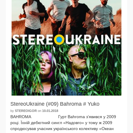
StereoUkraine (#09) Bahroma # Yuko
by
STEREOIGOR
on
10.01.2018
BAHROMA Гурт Bahroma з’яви­вся у 2009
році. Їхній дебют­ний син­гл «Надовго» у тому ж 2009
спро­дю­су­вав учас­ник українсь­ко­го колек­ти­ву «Океан