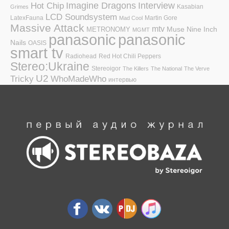
Hot Chip
Imagine Dragons
Interview
Kasabian
Grimes
LCD Soundsystem
LatexFauna
Martin Gore
Mad Cool
Massive Attack
mtv
Muse
Nine Inch
METRONOMY
MGMT
panasonic
panasonic
Nails
OASIS
smart tv
Radiohead
Red Hot Chili Peppers
Stereo:Ukraine
Stereoigor
The Killers
The National
The Verve
U2
Tricky
WhoMadeWho
интервью