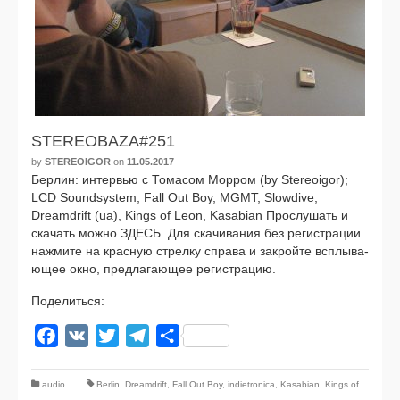
STEREOBAZA#251
by
STEREOIGOR
on
11.05.2017
Берлин: интер­вью с Томасом Морром (by Stereoigor);
LCD Soundsystem, Fall Out Boy, MGMT, Slowdive,
Dreamdrift (ua), Kings of Leon, Kasabian Прослушать и
ска­чать мож­но ЗДЕСЬ. Для ска­чи­ва­ния без реги­стра­ции
нажми­те на крас­ную стрел­ку спра­ва и закрой­те всплы­ва­
ю­щее окно, пред­ла­га­ю­щее реги­стра­цию.
Поделиться:
Facebook
VK
Twitter
Telegram
Отправить
audio
Berlin
,
Dreamdrift
,
Fall Out Boy
,
indietronica
,
Kasabian
,
Kings of