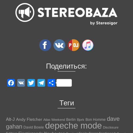
Поделиться:
Facebook
VK
Twitter
Telegram
Отправить
Теги
dave
Alt-J
Andy Fletcher
Berlin
Bon Homme
Atlas Weekend
Bjork
depeche mode
gahan
David Bowie
Disclosure