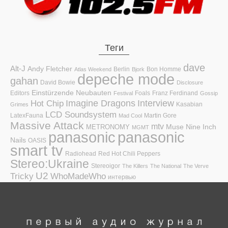
Теги
dave
Alt-J
Andy Fletcher
Berlin
Bon Homme
Atlas Weekend
Bjork
depeche mode
gahan
David Bowie
Disclosure
Einstürzende Neubauten
Editors
Foals
Franz Ferdinand
Festival
Gossip
Hot Chip
Imagine Dragons
Interview
Kasabian
Grimes
LCD Soundsystem
LatexFauna
Martin Gore
Mad Cool
Massive Attack
mtv
Muse
Nine Inch
METRONOMY
MGMT
panasonic
panasonic
Nails
OASIS
smart tv
Radiohead
Red Hot Chili Peppers
Stereo:Ukraine
Stereoigor
The Killers
The National
The Verve
U2
Tricky
WhoMadeWho
интервью