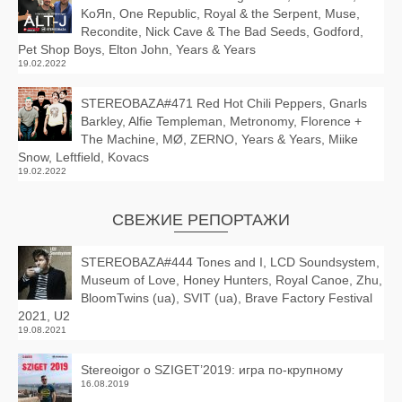
KoЯn, One Republic, Royal & the Serpent, Muse,
Recondite, Nick Cave & The Bad Seeds, Godford,
Pet Shop Boys, Elton John, Years & Years
19.02.2022
STEREOBAZA#471 Red Hot Chili Peppers, Gnarls
Barkley, Alfie Templeman, Metronomy, Florence +
The Machine, MØ, ZERNO, Years & Years, Miike
Snow, Leftfield, Kovacs
19.02.2022
СВЕЖИЕ РЕПОРТАЖИ
STEREOBAZA#444 Tones and I, LCD Soundsystem,
Museum of Love, Honey Hunters, Royal Canoe, Zhu,
BloomTwins (ua), SVIT (ua), Brave Factory Festival
2021, U2
19.08.2021
Stereoigor о SZIGET’2019: игра по-крупному
16.08.2019