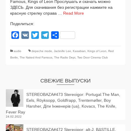
Famous, Kings of Leon Прослушать и ска­чать мож­но
ЗДЕСЬ. Для ска­чи­ва­ния без реги­стра­ции нажми­те на
крас­ную стрел­ку спра­ва …
Read More
Поделиться:
Facebook
VK
Twitter
Telegram
Отправить
audio
depeche mode
,
Jacknife Lee
,
Kasabian
,
Kings of Leon
,
Red
Berlin
,
The Naked And Famous
,
The Radio Dept
,
Two Door Cinema Club
СВЕЖИЕ ВЫПУСКИ
STEREOBAZA#473 Stereoigor: Portugal.The Man,
Eels, Röyksopp, Goldfrapp, Trentemøller, Boy
Harsher, Діти Інженерів (ua), Kovacs, The Knife,
Fever Ray
24.02.2022
STEREOBAZA#472 Stereoigor: alt‑J, BΔSTILLE,