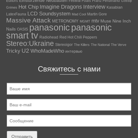
Einstürzende Neubauten
Editors
Foals
Franz Ferdinand
Festival
Gossip
Hot Chip
Imagine Dragons
Interview
Kasabian
Grimes
LCD Soundsystem
LatexFauna
Martin Gore
Mad Cool
Massive Attack
mtv
Muse
Nine Inch
METRONOMY
MGMT
panasonic
panasonic
Nails
OASIS
smart tv
Radiohead
Red Hot Chili Peppers
Stereo:Ukraine
Stereoigor
The Killers
The National
The Verve
U2
Tricky
WhoMadeWho
интервью
Свяжитесь с нами