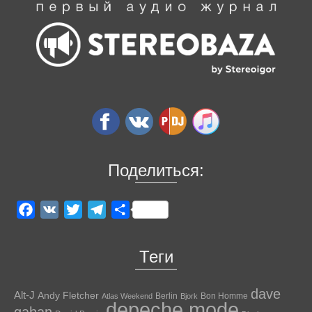
Поделиться:
Facebook
VK
Twitter
Telegram
Отправить
Теги
dave
Alt-J
Andy Fletcher
Berlin
Bon Homme
Atlas Weekend
Bjork
depeche mode