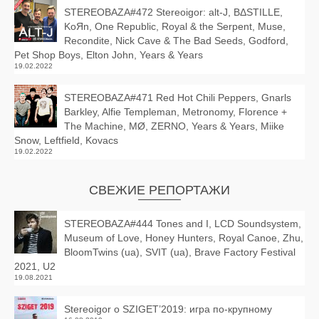
STEREOBAZA#472 Stereoigor: alt‑J, BΔSTILLE,
KoЯn, One Republic, Royal & the Serpent, Muse,
Recondite, Nick Cave & The Bad Seeds, Godford,
Pet Shop Boys, Elton John, Years & Years
19.02.2022
STEREOBAZA#471 Red Hot Chili Peppers, Gnarls
Barkley, Alfie Templeman, Metronomy, Florence +
The Machine, MØ, ZERNO, Years & Years, Miike
Snow, Leftfield, Kovacs
19.02.2022
СВЕЖИЕ РЕПОРТАЖИ
STEREOBAZA#444 Tones and I, LCD Soundsystem,
Museum of Love, Honey Hunters, Royal Canoe, Zhu,
BloomTwins (ua), SVIT (ua), Brave Factory Festival
2021, U2
19.08.2021
Stereoigor о SZIGET’2019: игра по-крупному