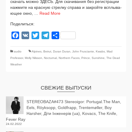
ска­чать мож­но ЗДЕСЬ. Для ска­чи­ва­ния без реги­стра­ции
нажми­те на крас­ную стрел­ку спра­ва и закрой­те всплы­ва­
ю­щее окно, …
Read More
Поделиться:
Facebook
VK
Twitter
Telegram
Отправить
audio
Alpines
,
Beirut
,
Duran Duran
,
John Frusciante
,
Kwabs
,
Mad
Professor
,
Molly Nilsson
,
Nocturnal
,
Northern Faces
,
Prince
,
Sunshine
,
The Dead
Weather
СВЕЖИЕ ВЫПУСКИ
STEREOBAZA#473 Stereoigor: Portugal.The Man,
Eels, Röyksopp, Goldfrapp, Trentemøller, Boy
Harsher, Діти Інженерів (ua), Kovacs, The Knife,
Fever Ray
24.02.2022