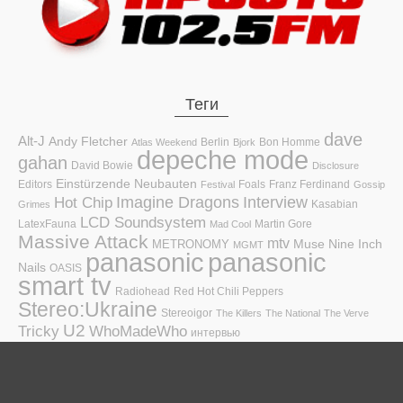
Теги
dave
Alt-J
Andy Fletcher
Berlin
Bon Homme
Atlas Weekend
Bjork
depeche mode
gahan
David Bowie
Disclosure
Einstürzende Neubauten
Editors
Foals
Franz Ferdinand
Festival
Gossip
Hot Chip
Imagine Dragons
Interview
Kasabian
Grimes
LCD Soundsystem
LatexFauna
Martin Gore
Mad Cool
Massive Attack
mtv
Muse
Nine Inch
METRONOMY
MGMT
panasonic
panasonic
Nails
OASIS
smart tv
Radiohead
Red Hot Chili Peppers
Stereo:Ukraine
Stereoigor
The Killers
The National
The Verve
U2
Tricky
WhoMadeWho
интервью