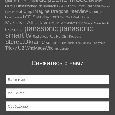
gahan
David Bowie
Disclosure
Einstürzende Neubauten
Editors
Foals
Franz Ferdinand
Festival
Gossip
Hot Chip
Imagine Dragons
Interview
Kasabian
Grimes
LCD Soundsystem
LatexFauna
Martin Gore
Mad Cool
Massive Attack
mtv
Muse
Nine Inch
METRONOMY
MGMT
panasonic
panasonic
Nails
OASIS
smart tv
Radiohead
Red Hot Chili Peppers
Stereo:Ukraine
Stereoigor
The Killers
The National
The Verve
U2
Tricky
WhoMadeWho
интервью
Свяжитесь с нами