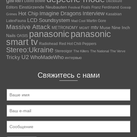
gahan
David Bowie
Disclosure
Einstürzende Neubauten
Editors
Foals
Franz Ferdinand
Festival
Gossip
Hot Chip
Imagine Dragons
Interview
Kasabian
Grimes
LCD Soundsystem
LatexFauna
Martin Gore
Mad Cool
Massive Attack
mtv
Muse
Nine Inch
METRONOMY
MGMT
panasonic
panasonic
Nails
OASIS
smart tv
Radiohead
Red Hot Chili Peppers
Stereo:Ukraine
Stereoigor
The Killers
The National
The Verve
U2
Tricky
WhoMadeWho
интервью
Свяжитесь с нами