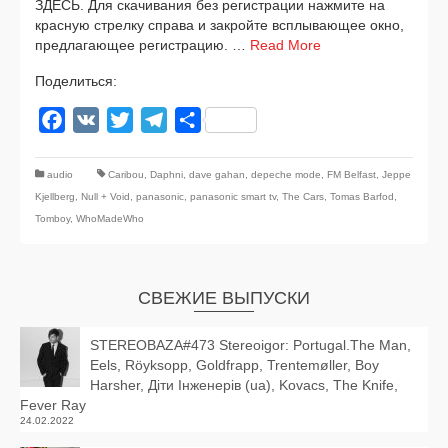
ЗДЕСЬ. Для ска­чи­ва­ния без реги­стра­ции нажми­те на
крас­ную стрел­ку спра­ва и закрой­те всплы­ва­ю­щее окно,
пред­ла­га­ю­щее реги­стра­цию. …
Read More
Поделиться:
Facebook
VK
Twitter
Telegram
Отправить
audio
Caribou
,
Daphni
,
dave gahan
,
depeche mode
,
FM Belfast
,
Jeppe
Kjellberg
,
Null + Void
,
panasonic
,
panasonic smart tv
,
The Cars
,
Tomas Barfod
,
Tomboy
,
WhoMadeWho
СВЕЖИЕ ВЫПУСКИ
STEREOBAZA#473 Stereoigor: Portugal.The Man,
Eels, Röyksopp, Goldfrapp, Trentemøller, Boy
Harsher, Діти Інженерів (ua), Kovacs, The Knife,
Fever Ray
24.02.2022