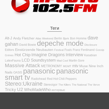
Теги
dave
Alt-J
Andy Fletcher
Berlin
Bon Homme
Atlas Weekend
Bjork
depeche mode
gahan
David Bowie
Disclosure
Einstürzende Neubauten
Editors
Foals
Franz Ferdinand
Festival
Gossip
Hot Chip
Imagine Dragons
Interview
Kasabian
Grimes
LCD Soundsystem
LatexFauna
Martin Gore
Mad Cool
Massive Attack
mtv
Muse
Nine Inch
METRONOMY
MGMT
panasonic
panasonic
Nails
OASIS
smart tv
Radiohead
Red Hot Chili Peppers
Stereo:Ukraine
Stereoigor
The Killers
The National
The Verve
U2
Tricky
WhoMadeWho
интервью