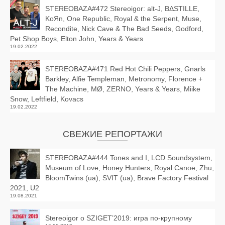
STEREOBAZA#472 Stereoigor: alt‑J, BΔSTILLE,
KoЯn, One Republic, Royal & the Serpent, Muse,
Recondite, Nick Cave & The Bad Seeds, Godford,
Pet Shop Boys, Elton John, Years & Years
19.02.2022
STEREOBAZA#471 Red Hot Chili Peppers, Gnarls
Barkley, Alfie Templeman, Metronomy, Florence +
The Machine, MØ, ZERNO, Years & Years, Miike
Snow, Leftfield, Kovacs
19.02.2022
СВЕЖИЕ РЕПОРТАЖИ
STEREOBAZA#444 Tones and I, LCD Soundsystem,
Museum of Love, Honey Hunters, Royal Canoe, Zhu,
BloomTwins (ua), SVIT (ua), Brave Factory Festival
2021, U2
19.08.2021
Stereoigor о SZIGET’2019: игра по-крупному