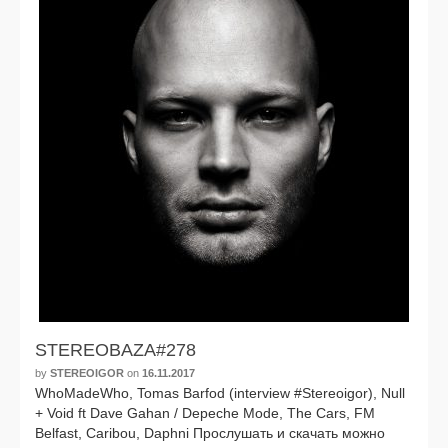
STEREOBAZA#278
by
STEREOIGOR
on
16.11.2017
WhoMadeWho, Tomas Barfod (interview #Stereoigor), Null
+ Void ft Dave Gahan / Depeche Mode, The Cars, FM
Belfast, Caribou, Daphni Прослушать и ска­чать мож­но