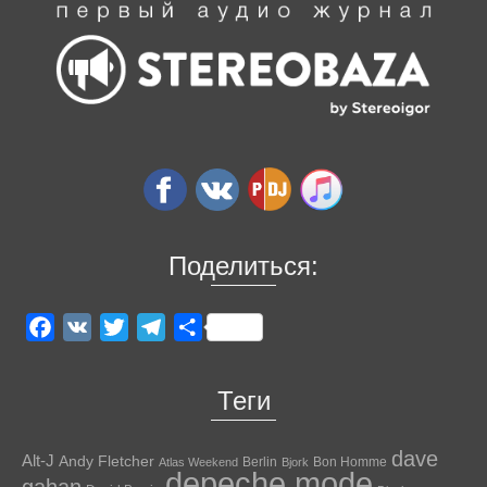
Поделиться:
Facebook
VK
Twitter
Telegram
Отправить
Теги
dave
Alt-J
Andy Fletcher
Berlin
Bon Homme
Atlas Weekend
Bjork
depeche mode