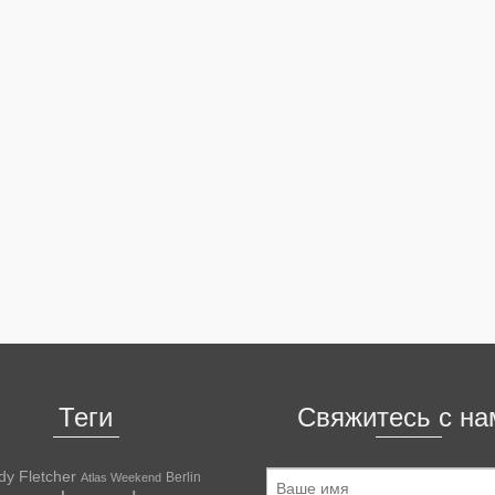
Теги
Свяжитесь с на
dy Fletcher
Berlin
Atlas Weekend