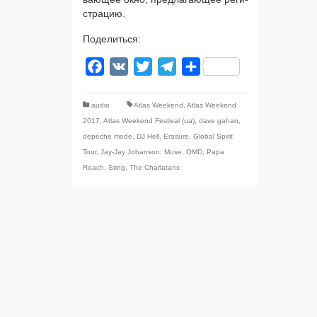
стра­цию.
Поделиться:
Facebook
VK
Twitter
Telegram
Отправить
audio
Atlas Weekend
,
Atlas Weekend
2017
,
Atlas Weekend Festival (ua)
,
dave gahan
,
depeche mode
,
DJ Hell
,
Erasure
,
Global Spirit
Tour
,
Jay-Jay Johanson
,
Muse
,
OMD
,
Papa
Roach
,
Sting
,
The Charlatans