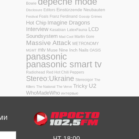
depeche mode
Bowie
Einstürzende Neubauten
Editors
Disclosure
Foals
Franz Ferdinand
Festival
Gossip
Grimes
Hot Chip
Imagine Dragons
Interview
LCD
Kasabian
LatexFauna
Soundsystem
Martin Gore
Mad Cool
Massive Attack
METRONOMY
mtv
Muse
Nine Inch Nails
OASIS
MGMT
panasonic
panasonic smart tv
Radiohead
Red Hot Chili Peppers
Stereo:Ukraine
Stereoigor
The
U2
Tricky
Killers
The National
The Verve
WhoMadeWho
интервью
ми
ЧТ 18:00