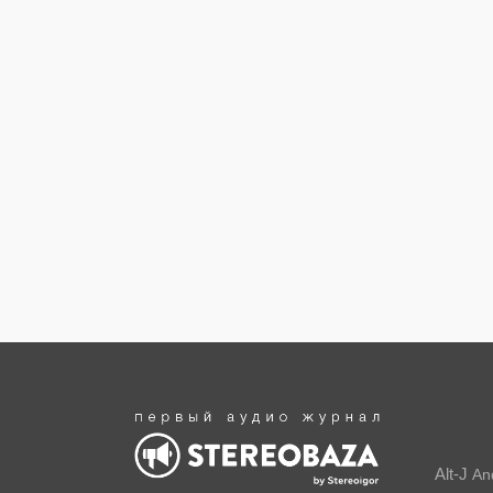
Alt-J
An