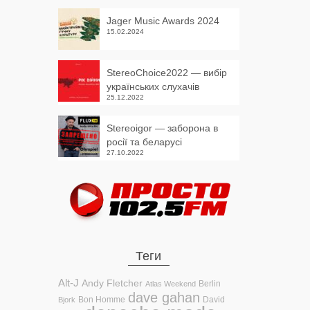
Jager Music Awards 2024
15.02.2024
StereoChoice2022 — вибір
українських слухачів
25.12.2022
Stereoigor — заборона в
росії та беларусі
27.10.2022
Теги
Alt-J
Andy Fletcher
Berlin
Atlas Weekend
dave gahan
Bon Homme
David
Bjork