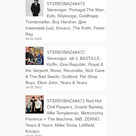
STEREOBAZA#473
Stereoigor: Portugal.The Man,
Eels, Röyksopp, Goldfrapp,
Trentemøller, Boy Harsher, Діти
Інженерів (ua), Kovacs, The Knife, Fever
Ray
24.02.2022
STEREOBAZA#472
Stereoigor: alt‑J, BΔSTILLE,
KoЯn, One Republic, Royal &
the Serpent, Muse, Recondite, Nick Cave
& The Bad Seeds, Godford, Pet Shop
Boys, Elton John, Years & Years
19.02.2022
STEREOBAZA#471 Red Hot
Chili Peppers, Gnarls Barkley,
Alfie Templeman, Metronomy,
Florence + The Machine, MØ, ZERNO,
Years & Years, Miike Snow, Leftfield,
Kovacs
19.02.2022