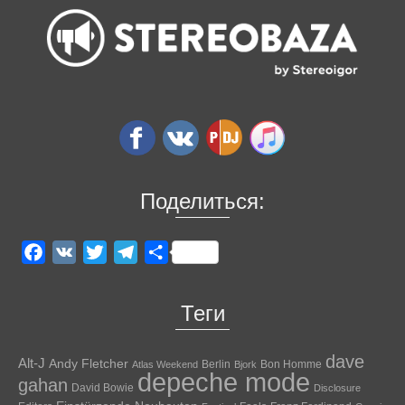
Поделиться:
Facebook
VK
Twitter
Telegram
Отправить
Теги
dave
Alt-J
Andy Fletcher
Berlin
Bon Homme
Atlas Weekend
Bjork
depeche mode
gahan
David Bowie
Disclosure