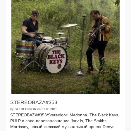
STEREOBAZA#353
by
STEREOIGOR
on
31.05.2019
STEREOBAZA#353/Stereoigor: Madonna, The Black Keys,
PULP и соло-перевоплощение Jarv Is, The Smiths,
Morrissey, новый киев­ский музы­каль­ный про­ект Denys