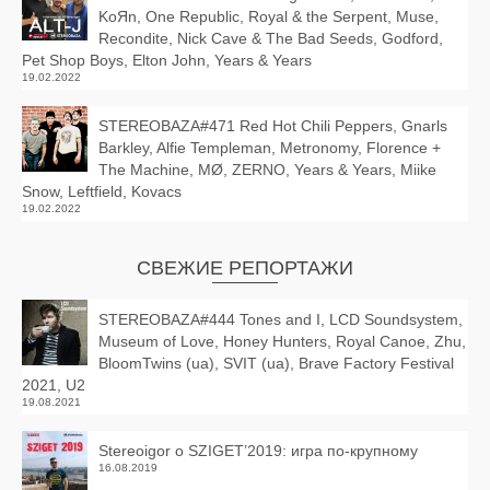
KoЯn, One Republic, Royal & the Serpent, Muse,
Recondite, Nick Cave & The Bad Seeds, Godford,
Pet Shop Boys, Elton John, Years & Years
19.02.2022
STEREOBAZA#471 Red Hot Chili Peppers, Gnarls
Barkley, Alfie Templeman, Metronomy, Florence +
The Machine, MØ, ZERNO, Years & Years, Miike
Snow, Leftfield, Kovacs
19.02.2022
СВЕЖИЕ РЕПОРТАЖИ
STEREOBAZA#444 Tones and I, LCD Soundsystem,
Museum of Love, Honey Hunters, Royal Canoe, Zhu,
BloomTwins (ua), SVIT (ua), Brave Factory Festival
2021, U2
19.08.2021
Stereoigor о SZIGET’2019: игра по-крупному
16.08.2019