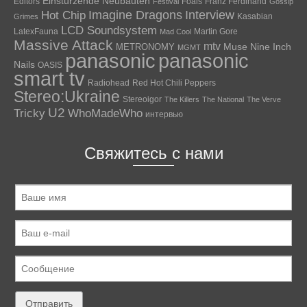
Einstürzende Neubauten
Editors
Foals
Franz Ferdinand
Festival
Gossip
Hot Chip
Imagine Dragons
Interview
Kasabian
Grimes
LCD Soundsystem
LatexFauna
Martin Gore
Mad Cool
Massive Attack
mtv
Muse
Nine Inch
METRONOMY
MGMT
panasonic
panasonic
Nails
OASIS
smart tv
Radiohead
Red Hot Chili Peppers
Stereo:Ukraine
Stereoigor
The Killers
The National
The Verve
U2
Tricky
WhoMadeWho
интервью
Свяжитесь с нами