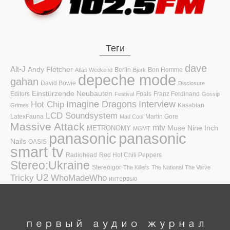
Теги
dave
Alt-J
Andy Fletcher
Berlin
Bon Homme
Atlas Weekend
Bjork
depeche mode
gahan
David Bowie
Disclosure
Einstürzende Neubauten
Editors
Foals
Franz Ferdinand
Festival
Gossip
Hot Chip
Imagine Dragons
Interview
Kasabian
Grimes
LCD Soundsystem
LatexFauna
Martin Gore
Mad Cool
Massive Attack
mtv
Muse
Nine Inch
METRONOMY
MGMT
panasonic
panasonic
Nails
OASIS
smart tv
Radiohead
Red Hot Chili Peppers
Stereo:Ukraine
Stereoigor
The Killers
The National
The Verve
U2
Tricky
WhoMadeWho
интервью