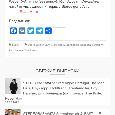
Weber («Animals› Sessions»), Rich Aucoin Слушайте/
читайте «выезд­ное» интер­вью Stereoigor с Alt‑J:
…
Read More
Поделиться:
Facebook
VK
Twitter
Telegram
Отправить
audio
Denys Weber
,
Jarv Is
,
Morrissey
,
panasonic
,
panasonic smart tv
,
Rich Aucoin
,
The Smiths
СВЕЖИЕ ВЫПУСКИ
STEREOBAZA#473 Stereoigor: Portugal.The Man,
Eels, Röyksopp, Goldfrapp, Trentemøller, Boy
Harsher, Діти Інженерів (ua), Kovacs, The Knife,
Fever Ray
24.02.2022
STEREOBAZA#472 Stereoigor: alt‑J, BΔSTILLE,