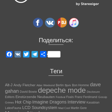
Поделиться:
Facebook
VK
Twitter
Telegram
Отправить
Теги
dave
Alt-J
Andy Fletcher
Berlin
Bon Homme
Atlas Weekend
Bjork
depeche mode
gahan
David Bowie
Disclosure
Einstürzende Neubauten
Editors
Foals
Franz Ferdinand
Festival
Gossip
Hot Chip
Imagine Dragons
Interview
Kasabian
Grimes
LCD Soundsystem
LatexFauna
Martin Gore
Mad Cool