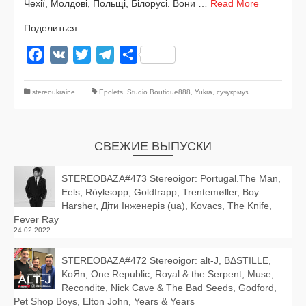
Чехії, Молдові, Польщі, Білорусі. Вони …
Read More
Поделиться:
Facebook
VK
Twitter
Telegram
Отправить
stereoukraine
Epolets
,
Studio Boutique888
,
Yukra
,
сучукрмуз
СВЕЖИЕ ВЫПУСКИ
STEREOBAZA#473 Stereoigor: Portugal.The Man,
Eels, Röyksopp, Goldfrapp, Trentemøller, Boy
Harsher, Діти Інженерів (ua), Kovacs, The Knife,
Fever Ray
24.02.2022
STEREOBAZA#472 Stereoigor: alt‑J, BΔSTILLE,
KoЯn, One Republic, Royal & the Serpent, Muse,
Recondite, Nick Cave & The Bad Seeds, Godford,
Pet Shop Boys, Elton John, Years & Years