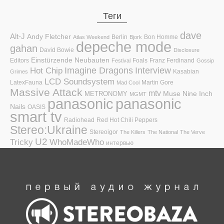
Теги
dave
Alt-J
Andy Fletcher
Berlin
Bon Homme
Atlas Weekend
Bjork
depeche mode
gahan
David Bowie
Disclosure
Einstürzende Neubauten
Editors
Foals
Franz Ferdinand
Festival
Gossip
Hot Chip
Imagine Dragons
Interview
Kasabian
Grimes
LCD Soundsystem
LatexFauna
Martin Gore
Mad Cool
Massive Attack
mtv
Muse
Nine Inch
METRONOMY
MGMT
panasonic
panasonic
Nails
OASIS
smart tv
Radiohead
Red Hot Chili Peppers
Stereo:Ukraine
Stereoigor
The Killers
The National
The Verve
U2
Tricky
WhoMadeWho
интервью