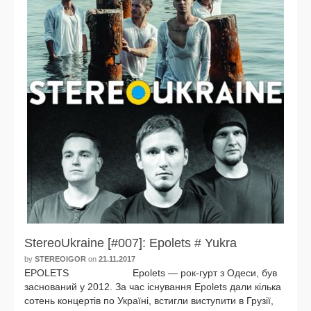
StereoUkraine [#007]: Epolets # Yukra
by
STEREOIGOR
on
21.11.2017
EPOLETS Epolets — рок-гурт з Одеси, був
зас­но­ва­ний у 2012. За час існу­ван­ня Epolets дали кіль­ка
сотень кон­цер­тів по Україні, встиг­ли висту­пи­ти в Грузії,