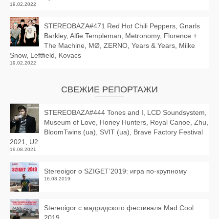
19.02.2022
STEREOBAZA#471 Red Hot Chili Peppers, Gnarls
Barkley, Alfie Templeman, Metronomy, Florence +
The Machine, MØ, ZERNO, Years & Years, Miike
Snow, Leftfield, Kovacs
19.02.2022
СВЕЖИЕ РЕПОРТАЖИ
STEREOBAZA#444 Tones and I, LCD Soundsystem,
Museum of Love, Honey Hunters, Royal Canoe, Zhu,
BloomTwins (ua), SVIT (ua), Brave Factory Festival
2021, U2
19.08.2021
Stereoigor о SZIGET’2019: игра по-крупному
16.08.2019
Stereoigor с мадридского фестиваля Mad Cool
2019