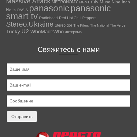
Massive Attack
mtv
Muse
Nine Inch
METRONOMY
MGMT
panasonic
panasonic
Nails
OASIS
smart tv
Radiohead
Red Hot Chili Peppers
Stereo:Ukraine
Stereoigor
The Killers
The National
The Verve
U2
Tricky
WhoMadeWho
интервью
Свяжитесь с нами