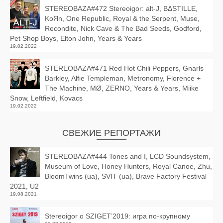
STEREOBAZA#472 Stereoigor: alt‑J, BΔSTILLE,
KoЯn, One Republic, Royal & the Serpent, Muse,
Recondite, Nick Cave & The Bad Seeds, Godford,
Pet Shop Boys, Elton John, Years & Years
19.02.2022
STEREOBAZA#471 Red Hot Chili Peppers, Gnarls
Barkley, Alfie Templeman, Metronomy, Florence +
The Machine, MØ, ZERNO, Years & Years, Miike
Snow, Leftfield, Kovacs
19.02.2022
СВЕЖИЕ РЕПОРТАЖИ
STEREOBAZA#444 Tones and I, LCD Soundsystem,
Museum of Love, Honey Hunters, Royal Canoe, Zhu,
BloomTwins (ua), SVIT (ua), Brave Factory Festival
2021, U2
19.08.2021
Stereoigor о SZIGET’2019: игра по-крупному