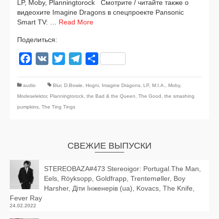
LP, Moby, Planningtorock Смотрите / читай­те так­же о
видео­хи­те Imagine Dragons в спец­про­ек­те Pansonic
Smart TV: …
Read More
Поделиться:
Facebook
VK
Twitter
Telegram
Отправить
audio
Blur
,
D.Bowie
,
Hogni
,
Imagine Dragons
,
LP
,
M.I.A.
,
Moby
,
Modeselektor
,
Planningtorock
,
the Bad & the Queen
,
The Good
,
the smashing
pumpkins
,
The Ting Tings
СВЕЖИЕ ВЫПУСКИ
STEREOBAZA#473 Stereoigor: Portugal.The Man,
Eels, Röyksopp, Goldfrapp, Trentemøller, Boy
Harsher, Діти Інженерів (ua), Kovacs, The Knife,
Fever Ray
24.02.2022