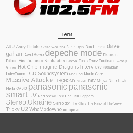
Теги
dave
Alt-J
Andy Fletcher
Berlin
Bon Homme
Atlas Weekend
Bjork
depeche mode
gahan
David Bowie
Disclosure
Einstürzende Neubauten
Editors
Foals
Franz Ferdinand
Festival
Gossip
Hot Chip
Imagine Dragons
Interview
Kasabian
Grimes
LCD Soundsystem
LatexFauna
Martin Gore
Mad Cool
Massive Attack
mtv
Muse
Nine Inch
METRONOMY
MGMT
panasonic
panasonic
Nails
OASIS
smart tv
Radiohead
Red Hot Chili Peppers
Stereo:Ukraine
Stereoigor
The Killers
The National
The Verve
U2
Tricky
WhoMadeWho
интервью