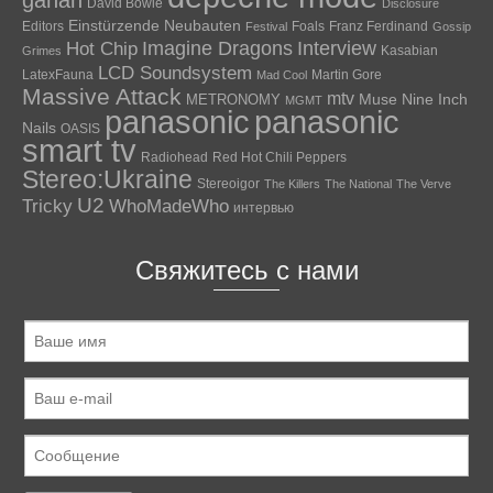
gahan
David Bowie
Disclosure
Einstürzende Neubauten
Editors
Foals
Franz Ferdinand
Festival
Gossip
Hot Chip
Imagine Dragons
Interview
Kasabian
Grimes
LCD Soundsystem
LatexFauna
Martin Gore
Mad Cool
Massive Attack
mtv
Muse
Nine Inch
METRONOMY
MGMT
panasonic
panasonic
Nails
OASIS
smart tv
Radiohead
Red Hot Chili Peppers
Stereo:Ukraine
Stereoigor
The Killers
The National
The Verve
U2
Tricky
WhoMadeWho
интервью
Свяжитесь с нами