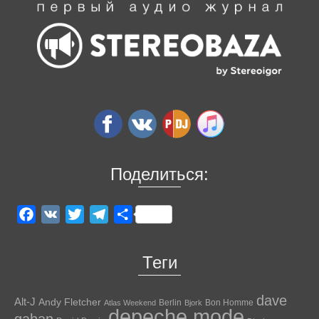
Поделиться:
Facebook
VK
Twitter
Telegram
Отправить
Теги
dave
Alt-J
Andy Fletcher
Berlin
Bon Homme
Atlas Weekend
Bjork
depeche mode