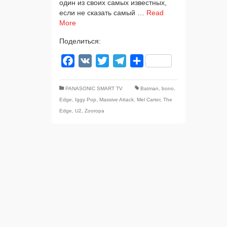
один из сво­их самых извест­ных,
если не ска­зать самый …
Read
More
Поделиться:
Facebook
VK
Twitter
Telegram
Отправить
PANASONIC SMART TV
Batman
,
bono
,
Edge
,
Iggy Pop
,
Massive Attack
,
Mel Carter
,
The
Edge
,
U2
,
Zooropa