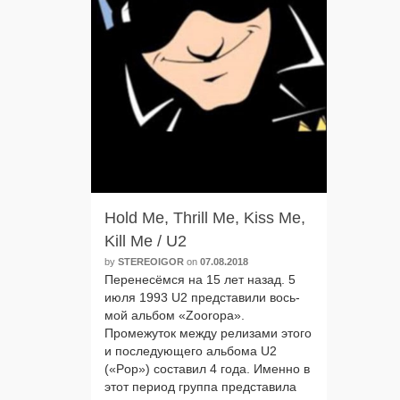
Hold Me, Thrill Me, Kiss Me,
Kill Me / U2
by
STEREOIGOR
on
07.08.2018
Перенесёмся на 15 лет назад. 5
июля 1993 U2 пред­ста­ви­ли вось­
мой аль­бом «Zooropa».
Промежуток меж­ду рели­за­ми это­го
и после­ду­ю­ще­го аль­бо­ма U2
(«Pop») соста­вил 4 года. Именно в
этот пери­од груп­па пред­ста­ви­ла