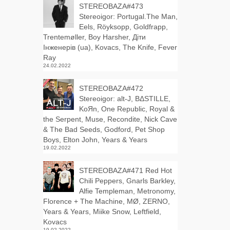
STEREOBAZA#473
Stereoigor: Portugal.The Man,
Eels, Röyksopp, Goldfrapp,
Trentemøller, Boy Harsher, Діти
Інженерів (ua), Kovacs, The Knife, Fever
Ray
24.02.2022
STEREOBAZA#472
Stereoigor: alt‑J, BΔSTILLE,
KoЯn, One Republic, Royal &
the Serpent, Muse, Recondite, Nick Cave
& The Bad Seeds, Godford, Pet Shop
Boys, Elton John, Years & Years
19.02.2022
STEREOBAZA#471 Red Hot
Chili Peppers, Gnarls Barkley,
Alfie Templeman, Metronomy,
Florence + The Machine, MØ, ZERNO,
Years & Years, Miike Snow, Leftfield,
Kovacs
19.02.2022