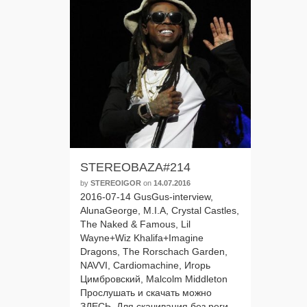
STEREOBAZA#214
by
STEREOIGOR
on
14.07.2016
2016-07-14 GusGus-interview,
AlunaGeorge, M.I.A, Crystal Castles,
The Naked & Famous, Lil
Wayne+Wiz Khalifa+Imagine
Dragons, The Rorschach Garden,
NAVVI, Cardiomachine, Игорь
Цимбровский, Malcolm Middleton
Прослушать и ска­чать мож­но
ЗДЕСЬ. Для ска­чи­ва­ния без реги­