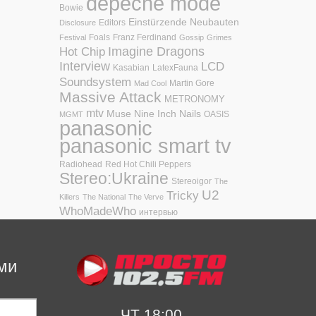
depeche mode
Bowie
Einstürzende Neubauten
Editors
Disclosure
Foals
Franz Ferdinand
Festival
Gossip
Grimes
Hot Chip
Imagine Dragons
Interview
LCD
Kasabian
LatexFauna
Soundsystem
Martin Gore
Mad Cool
Massive Attack
METRONOMY
mtv
Muse
Nine Inch Nails
OASIS
MGMT
panasonic
panasonic smart tv
Radiohead
Red Hot Chili Peppers
Stereo:Ukraine
Stereoigor
The
U2
Tricky
Killers
The National
The Verve
WhoMadeWho
интервью
ми
ЧТ 18:00