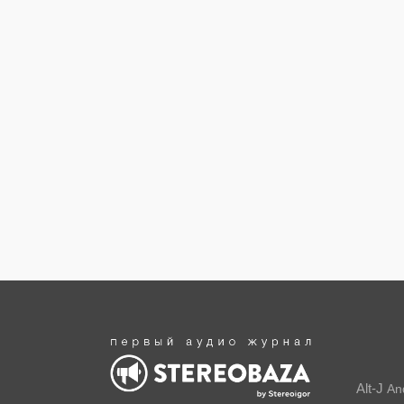
Alt-J
An