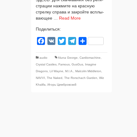
стра­ции нажми­те на крас­ную
стрел­ку спра­ва и закрой­те всплы­
ва­ю­щее …
Read More
Поделиться:
Facebook
VK
Twitter
Telegram
Отправить
audio
Aluna George
,
Cardiomachine
,
Crystal Castles
,
Famous
,
GusGus
,
Imagine
Dragons
,
Lil Wayne
,
M.I.A.
,
Malcolm Middleton
,
NAVVI
,
The Naked
,
The Rorschach Garden
,
Wiz
Khalifa
,
Игорь Цимбровский