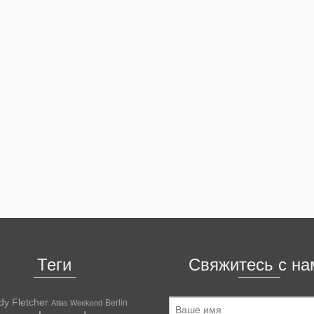
Теги
Свяжитесь с на
dy Fletcher
Berlin
Atlas Weekend