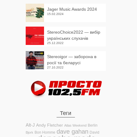
Jager Music Awards 2024
15.02.2024
StereoChoice2022 — вибір
українських слухачів
25.12.2022
Stereoigor — заборона в
росії та беларусі
27.10.2022
Теги
Alt-J
Andy Fletcher
Berlin
Atlas Weekend
dave gahan
Bon Homme
David
Bjork