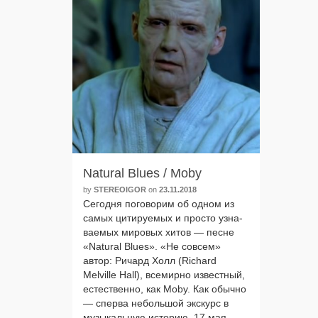
Natural Blues / Moby
by
STEREOIGOR
on
23.11.2018
Сегодня пого­во­рим об одном из
самых цити­ру­е­мых и про­сто узна­
ва­е­мых миро­вых хитов — песне
«Natural Blues». «Не совсем»
автор: Ричард Холл (Richard
Melville Hall), все­мир­но извест­ный,
есте­ствен­но, как Moby. Как обыч­но
— спер­ва неболь­шой экс­курс в
музы­каль­ную исто­рию. 17 мая …