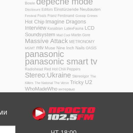
depeche mode
Bowie
Einstürzende Neubauten
Editors
Disclosure
Foals
Franz Ferdinand
Festival
Gossip
Grimes
Hot Chip
Imagine Dragons
Interview
LCD
Kasabian
LatexFauna
Soundsystem
Martin Gore
Mad Cool
Massive Attack
METRONOMY
mtv
Muse
Nine Inch Nails
OASIS
MGMT
panasonic
panasonic smart tv
Radiohead
Red Hot Chili Peppers
Stereo:Ukraine
Stereoigor
The
U2
Tricky
Killers
The National
The Verve
WhoMadeWho
интервью
ми
ЧТ 18:00