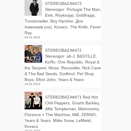
STEREOBAZA#473
Stereoigor: Portugal.The Man,
Eels, Röyksopp, Goldfrapp,
Trentemøller, Boy Harsher, Діти
Інженерів (ua), Kovacs, The Knife, Fever
Ray
24.02.2022
STEREOBAZA#472
Stereoigor: alt‑J, BΔSTILLE,
KoЯn, One Republic, Royal &
the Serpent, Muse, Recondite, Nick Cave
& The Bad Seeds, Godford, Pet Shop
Boys, Elton John, Years & Years
19.02.2022
STEREOBAZA#471 Red Hot
Chili Peppers, Gnarls Barkley,
Alfie Templeman, Metronomy,
Florence + The Machine, MØ, ZERNO,
Years & Years, Miike Snow, Leftfield,
Kovacs
19.02.2022