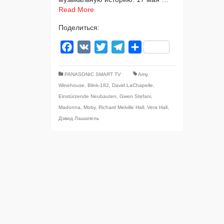
Read More
Поделиться:
Facebook
VK
Twitter
Telegram
Отправить
PANASONIC SMART TV
Amy
Winehouse
,
Blink-182
,
David LaChapelle
,
Einstürzende Neubauten
,
Gwen Stefani
,
Madonna
,
Moby
,
Richard Melville Hall
,
Vera Hall
,
Дэвид Лашапель