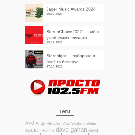
Jager Music Awards 2024
15.02.2024
StereoChoice2022 — вибір
українських слухачів
25.12.2022
Stereoigor — заборона в
росії та беларусі
27.10.2022
Теги
Alt-J
Andy Fletcher
Berlin
Atlas Weekend
dave gahan
Bon Homme
David
Bjork