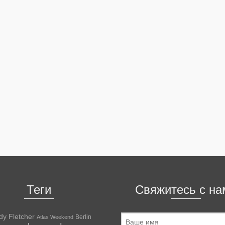
Теги
Свяжитесь с на
dy Fletcher
Berlin
Atlas Weekend