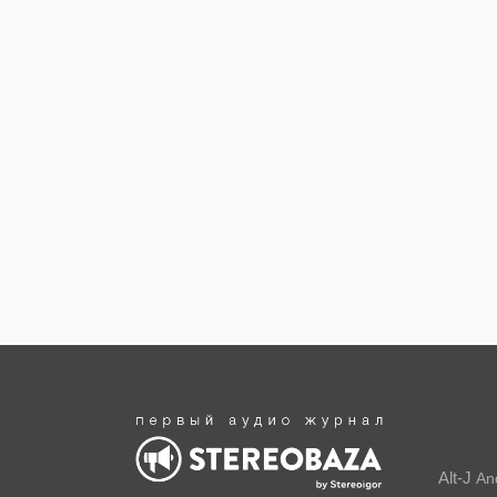
Alt-J
An