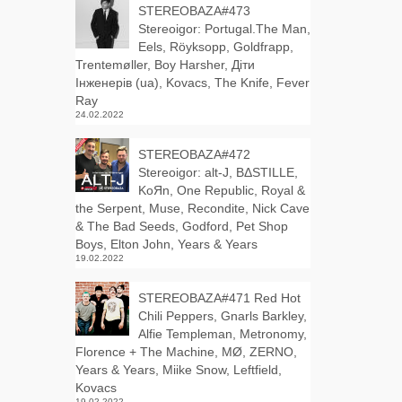
STEREOBAZA#473
Stereoigor: Portugal.The Man,
Eels, Röyksopp, Goldfrapp,
Trentemøller, Boy Harsher, Діти
Інженерів (ua), Kovacs, The Knife, Fever
Ray
24.02.2022
STEREOBAZA#472
Stereoigor: alt‑J, BΔSTILLE,
KoЯn, One Republic, Royal &
the Serpent, Muse, Recondite, Nick Cave
& The Bad Seeds, Godford, Pet Shop
Boys, Elton John, Years & Years
19.02.2022
STEREOBAZA#471 Red Hot
Chili Peppers, Gnarls Barkley,
Alfie Templeman, Metronomy,
Florence + The Machine, MØ, ZERNO,
Years & Years, Miike Snow, Leftfield,
Kovacs
19.02.2022