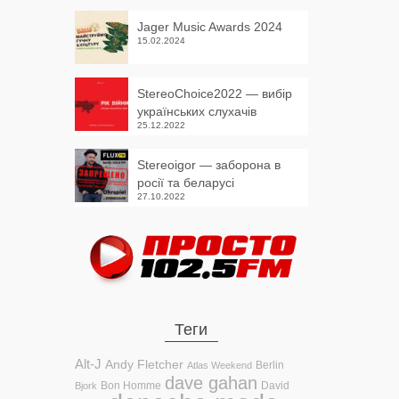
Jager Music Awards 2024
15.02.2024
StereoChoice2022 — вибір
українських слухачів
25.12.2022
Stereoigor — заборона в
росії та беларусі
27.10.2022
Теги
Alt-J
Andy Fletcher
Berlin
Atlas Weekend
dave gahan
Bon Homme
David
Bjork