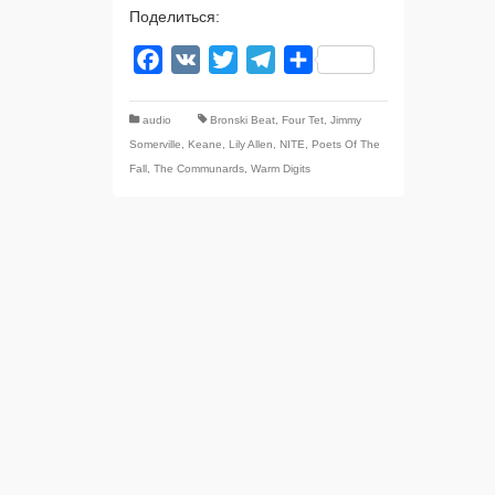
Поделиться:
Facebook
VK
Twitter
Telegram
Отправить
audio
Bronski Beat
,
Four Tet
,
Jimmy
Somerville
,
Keane
,
Lily Allen
,
NITE
,
Poets Of The
Fall
,
The Communards
,
Warm Digits