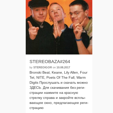
STEREOBAZA#264
by
STEREOIGOR
on
10.08.2017
Bronski Beat, Keane, Lily Allen, Four
Tet, NITE, Poets Of The Fall, Warm
Digits Прослушать и ска­чать мож­но
ЗДЕСЬ. Для ска­чи­ва­ния без реги­
стра­ции нажми­те на крас­ную
стрел­ку спра­ва и закрой­те всплы­
ва­ю­щее окно, пред­ла­га­ю­щее реги­
стра­цию