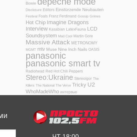
depeche mode
Bowie
Einstürzende Neubauten
Editors
Disclosure
Foals
Franz Ferdinand
Festival
Gossip
Grimes
Hot Chip
Imagine Dragons
Interview
LCD
Kasabian
LatexFauna
Soundsystem
Martin Gore
Mad Cool
Massive Attack
METRONOMY
mtv
Muse
Nine Inch Nails
OASIS
MGMT
panasonic
panasonic smart tv
Radiohead
Red Hot Chili Peppers
Stereo:Ukraine
Stereoigor
The
U2
Tricky
Killers
The National
The Verve
WhoMadeWho
интервью
ми
ЧТ 18:00