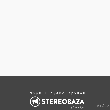
Alt-J
An