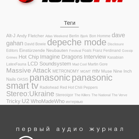
Теги
dave
Alt-J
Andy Fletcher
Berlin
Bon Homme
Atlas Weekend
Bjork
depeche mode
gahan
David Bowie
Disclosure
Einstürzende Neubauten
Editors
Foals
Franz Ferdinand
Festival
Gossip
Hot Chip
Imagine Dragons
Interview
Kasabian
Grimes
LCD Soundsystem
LatexFauna
Martin Gore
Mad Cool
Massive Attack
mtv
Muse
Nine Inch
METRONOMY
MGMT
panasonic
panasonic
Nails
OASIS
smart tv
Radiohead
Red Hot Chili Peppers
Stereo:Ukraine
Stereoigor
The Killers
The National
The Verve
U2
Tricky
WhoMadeWho
интервью