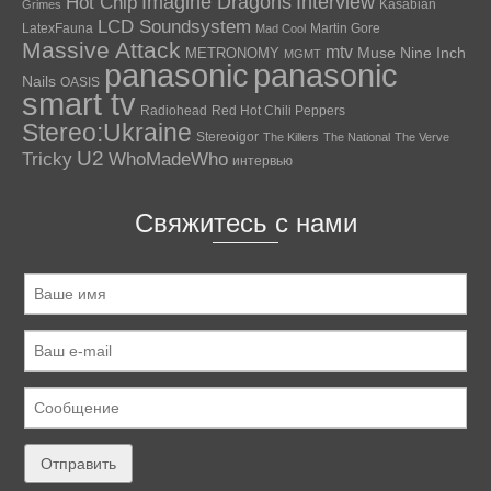
Hot Chip
Imagine Dragons
Interview
Kasabian
Grimes
LCD Soundsystem
LatexFauna
Martin Gore
Mad Cool
Massive Attack
mtv
Muse
Nine Inch
METRONOMY
MGMT
panasonic
panasonic
Nails
OASIS
smart tv
Radiohead
Red Hot Chili Peppers
Stereo:Ukraine
Stereoigor
The Killers
The National
The Verve
U2
Tricky
WhoMadeWho
интервью
Свяжитесь с нами