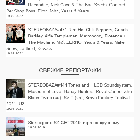
Recondite, Nick Cave & The Bad Seeds, Godford,
Pet Shop Boys, Elton John, Years & Years
19.02.2022
STEREOBAZA#471 Red Hot Chili Peppers, Gnarls
Barkley, Alfie Templeman, Metronomy, Florence +
The Machine, MØ, ZERNO, Years & Years, Miike
Snow, Leftfield, Kovacs
19.02.2022
СВЕЖИЕ РЕПОРТАЖИ
STEREOBAZA#444 Tones and I, LCD Soundsystem,
Museum of Love, Honey Hunters, Royal Canoe, Zhu,
BloomTwins (ua), SVIT (ua), Brave Factory Festival
2021, U2
19.08.2021
Stereoigor о SZIGET’2019: игра по-крупному
16.08.2019