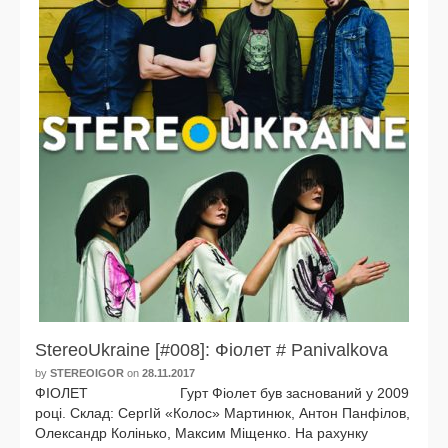
StereoUkraine [#008]: Фіолет # Panivalkova
by
STEREOIGOR
on
28.11.2017
ФІОЛЕТ Гурт Фіолет був зас­но­ва­ний у 2009
році. Склад: СергІй «Колос» Мартинюк, Антон Панфілов,
Олександр Колінько, Максим Міщенко. На рахун­ку