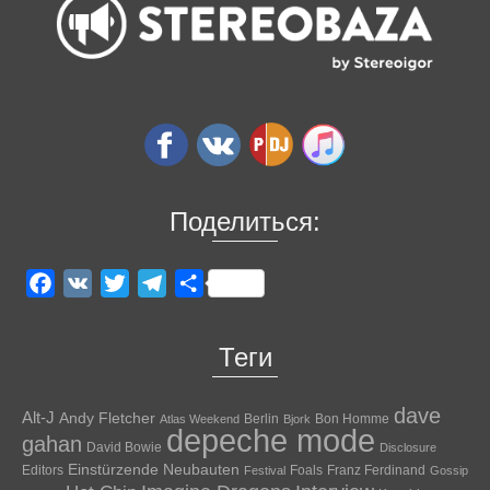
Поделиться:
Facebook
VK
Twitter
Telegram
Отправить
Теги
dave
Alt-J
Andy Fletcher
Berlin
Bon Homme
Atlas Weekend
Bjork
depeche mode
gahan
David Bowie
Disclosure
Einstürzende Neubauten
Editors
Foals
Franz Ferdinand
Festival
Gossip