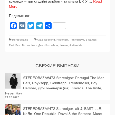
коман­ди – три студій­ні аль­бо­ми та кіль­ка EP. У …
Read
More
Поделиться:
Facebook
VK
Twitter
Telegram
Отправить
stereoukraine
Atlas Weekend
,
Hedonism
,
Panivalkova
,
Z-Games
,
ZaхidFest
,
Гоголь Фест
,
Джаз Коктебель
,
Фіолет
,
Файне Місто
СВЕЖИЕ ВЫПУСКИ
STEREOBAZA#473 Stereoigor: Portugal.The Man,
Eels, Röyksopp, Goldfrapp, Trentemøller, Boy
Harsher, Діти Інженерів (ua), Kovacs, The Knife,
Fever Ray
24.02.2022
STEREOBAZA#472 Stereoigor: alt‑J, BΔSTILLE,
KoЯn, One Republic, Royal & the Serpent, Muse,