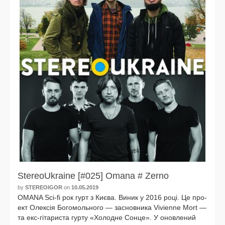
StereoUkraine [#025] Omana # Zerno
by
STEREOIGOR
on
10.05.2019
OMANA Sci-fi рок гурт з Києва. Виник у 2016 році. Це про­
ект Олексія Богомольного — зас­нов­ни­ка Vivienne Mort —
та екс-гітариста гур­ту «Холодне Сонце». У онов­ле­ний