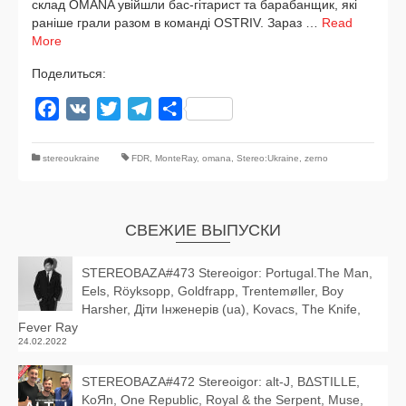
склад OMANA увій­шли бас-гітарист та бара­бан­щик, які
рані­ше гра­ли разом в коман­ді OSTRIV. Зараз …
Read
More
Поделиться:
Facebook
VK
Twitter
Telegram
Отправить
stereoukraine
FDR
,
MonteRay
,
omana
,
Stereo:Ukraine
,
zerno
СВЕЖИЕ ВЫПУСКИ
STEREOBAZA#473 Stereoigor: Portugal.The Man,
Eels, Röyksopp, Goldfrapp, Trentemøller, Boy
Harsher, Діти Інженерів (ua), Kovacs, The Knife,
Fever Ray
24.02.2022
STEREOBAZA#472 Stereoigor: alt‑J, BΔSTILLE,
KoЯn, One Republic, Royal & the Serpent, Muse,