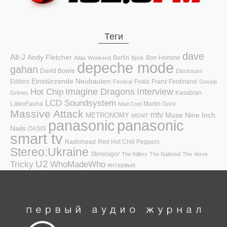
Теги
dave
Alt-J
Andy Fletcher
Berlin
Bon Homme
Atlas Weekend
Bjork
depeche mode
gahan
David Bowie
Disclosure
Einstürzende Neubauten
Editors
Foals
Franz Ferdinand
Festival
Gossip
Hot Chip
Imagine Dragons
Interview
Kasabian
Grimes
LCD Soundsystem
LatexFauna
Martin Gore
Mad Cool
Massive Attack
mtv
Muse
Nine Inch
METRONOMY
MGMT
panasonic
panasonic
Nails
OASIS
smart tv
Radiohead
Red Hot Chili Peppers
Stereo:Ukraine
Stereoigor
The Killers
The National
The Verve
U2
Tricky
WhoMadeWho
интервью