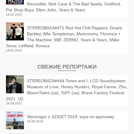
Recondite, Nick Cave & The Bad Seeds, Godford,
Pet Shop Boys, Elton John, Years & Years
19.02.2022
STEREOBAZA#471 Red Hot Chili Peppers, Gnarls
Barkley, Alfie Templeman, Metronomy, Florence +
The Machine, MØ, ZERNO, Years & Years, Miike
Snow, Leftfield, Kovacs
19.02.2022
СВЕЖИЕ РЕПОРТАЖИ
STEREOBAZA#444 Tones and I, LCD Soundsystem,
Museum of Love, Honey Hunters, Royal Canoe, Zhu,
BloomTwins (ua), SVIT (ua), Brave Factory Festival
2021, U2
19.08.2021
Stereoigor о SZIGET’2019: игра по-крупному
16.08.2019