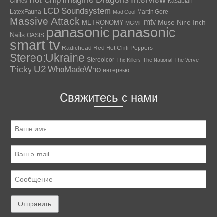
Hot Chip
Imagine Dragons
Interview
Kasabian
Grimes
LCD Soundsystem
LatexFauna
Martin Gore
Mad Cool
Massive Attack
mtv
Muse
Nine Inch
METRONOMY
MGMT
panasonic
panasonic
Nails
OASIS
smart tv
Radiohead
Red Hot Chili Peppers
Stereo:Ukraine
Stereoigor
The Killers
The National
The Verve
U2
Tricky
WhoMadeWho
интервью
Свяжитесь с нами