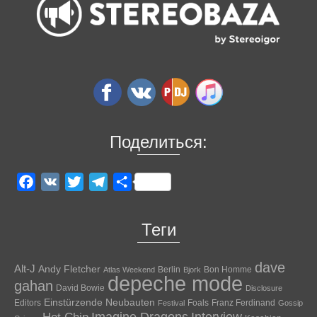
Поделиться:
Facebook
VK
Twitter
Telegram
Отправить
Теги
dave
Alt-J
Andy Fletcher
Berlin
Bon Homme
Atlas Weekend
Bjork
depeche mode
gahan
David Bowie
Disclosure
Einstürzende Neubauten
Editors
Foals
Franz Ferdinand
Festival
Gossip