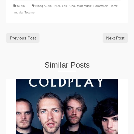
audio
Blacq Audio
,
INDT
,
Lali Puna
,
Morr Music
,
Rammstein
,
Tame
Impala
,
Totemo
Previous Post
Next Post
Similar Posts