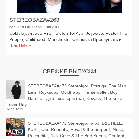
STEREOBAZA#263
by
STEREOIGOR
on
03.08.2017
Coldplay, Arcade Fire, Telefon Tel Aviv, Joywave, Foster The
People, Childhood, Manchester Orchestra Прослушать и...
Read More
СВЕЖИЕ ВЫПУСКИ
STEREOBAZA#473 Stereoigor: Portugal.The Man,
Eels, Röyksopp, Goldfrapp, Trentemøller, Boy
Harsher, Діти Інженерів (ua), Kovacs, The Knife,
Fever Ray
24.02.2022
STEREOBAZA#472 Stereoigor: alt‑J, BΔSTILLE,
KoЯn, One Republic, Royal & the Serpent, Muse,
Recondite, Nick Cave & The Bad Seeds, Godford,