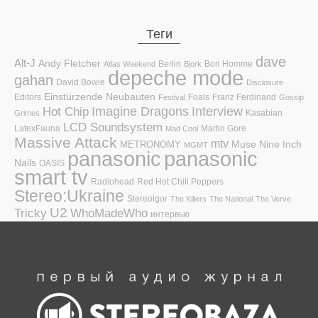
Теги
dave
Alt-J
Andy Fletcher
Berlin
Bon Homme
Atlas Weekend
Bjork
depeche mode
gahan
David Bowie
Disclosure
Einstürzende Neubauten
Editors
Foals
Franz Ferdinand
Festival
Gossip
Hot Chip
Imagine Dragons
Interview
Kasabian
Grimes
LCD Soundsystem
LatexFauna
Martin Gore
Mad Cool
Massive Attack
mtv
Muse
Nine Inch
METRONOMY
MGMT
panasonic
panasonic
Nails
OASIS
smart tv
Radiohead
Red Hot Chili Peppers
Stereo:Ukraine
Stereoigor
The Killers
The National
The Verve
U2
Tricky
WhoMadeWho
интервью