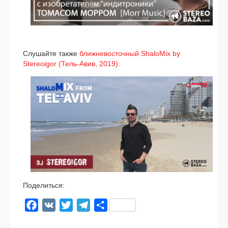
Слушайте так­же
ближ­не­во­сточ­ный ShaloMix by
Stereoigor (Тель-Авив, 2019):
Поделиться:
Facebook
VK
Twitter
Telegram
Отправить