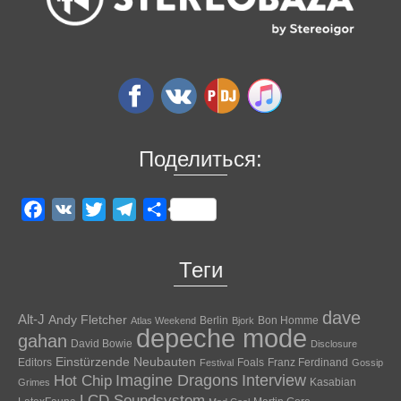
Поделиться:
Facebook
VK
Twitter
Telegram
Отправить
Теги
dave
Alt-J
Andy Fletcher
Berlin
Bon Homme
Atlas Weekend
Bjork
depeche mode
gahan
David Bowie
Disclosure
Einstürzende Neubauten
Editors
Foals
Franz Ferdinand
Festival
Gossip
Hot Chip
Imagine Dragons
Interview
Kasabian
Grimes
LCD Soundsystem