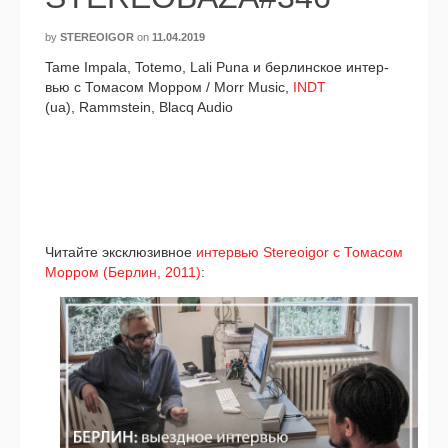
by
STEREOIGOR
on
11.04.2019
Tame Impala, Totemo, Lali Puna и бер­лин­ское интер­
вью с Томасом Морром / Morr Music,
INDT
(ua), Rammstein, Blacq Audio
Читайте экс­клю­зив­ное
интер­вью Stereoigor с Томасом
Морром (Берлин, 2011)
: