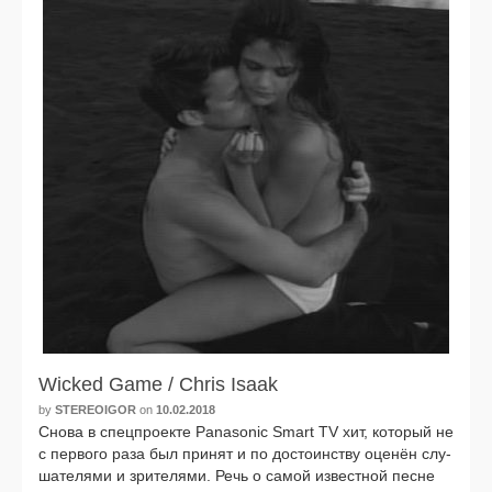
Wicked Game / Chris Isaak
by
STEREOIGOR
on
10.02.2018
Снова в спец­про­ек­те Panasonic Smart TV хит, кото­рый не
с пер­во­го раза был при­нят и по досто­ин­ству оце­нён слу­
ша­те­ля­ми и зри­те­ля­ми. Речь о самой извест­ной песне