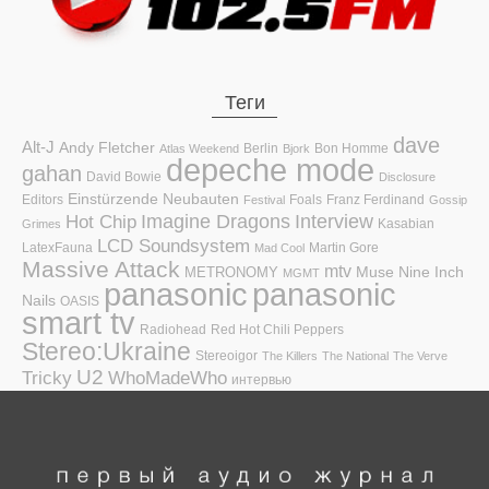
Теги
dave
Alt-J
Andy Fletcher
Berlin
Bon Homme
Atlas Weekend
Bjork
depeche mode
gahan
David Bowie
Disclosure
Einstürzende Neubauten
Editors
Foals
Franz Ferdinand
Festival
Gossip
Hot Chip
Imagine Dragons
Interview
Kasabian
Grimes
LCD Soundsystem
LatexFauna
Martin Gore
Mad Cool
Massive Attack
mtv
Muse
Nine Inch
METRONOMY
MGMT
panasonic
panasonic
Nails
OASIS
smart tv
Radiohead
Red Hot Chili Peppers
Stereo:Ukraine
Stereoigor
The Killers
The National
The Verve
U2
Tricky
WhoMadeWho
интервью