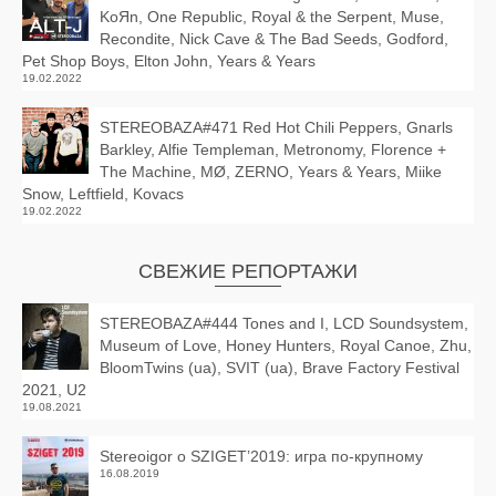
KoЯn, One Republic, Royal & the Serpent, Muse,
Recondite, Nick Cave & The Bad Seeds, Godford,
Pet Shop Boys, Elton John, Years & Years
19.02.2022
STEREOBAZA#471 Red Hot Chili Peppers, Gnarls
Barkley, Alfie Templeman, Metronomy, Florence +
The Machine, MØ, ZERNO, Years & Years, Miike
Snow, Leftfield, Kovacs
19.02.2022
СВЕЖИЕ РЕПОРТАЖИ
STEREOBAZA#444 Tones and I, LCD Soundsystem,
Museum of Love, Honey Hunters, Royal Canoe, Zhu,
BloomTwins (ua), SVIT (ua), Brave Factory Festival
2021, U2
19.08.2021
Stereoigor о SZIGET’2019: игра по-крупному
16.08.2019