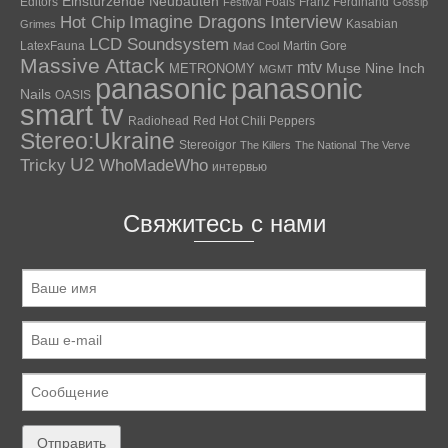
Einstürzende Neubauten
Editors
Foals
Franz Ferdinand
Festival
Gossip
Hot Chip
Imagine Dragons
Interview
Kasabian
Grimes
LCD Soundsystem
LatexFauna
Martin Gore
Mad Cool
Massive Attack
mtv
Muse
Nine Inch
METRONOMY
MGMT
panasonic
panasonic
Nails
OASIS
smart tv
Radiohead
Red Hot Chili Peppers
Stereo:Ukraine
Stereoigor
The Killers
The National
The Verve
U2
Tricky
WhoMadeWho
интервью
Свяжитесь с нами