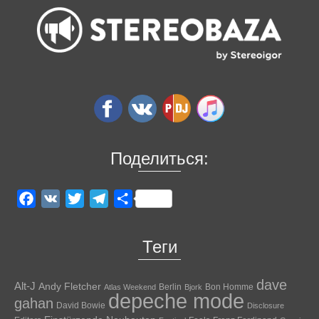
Поделиться:
Facebook
VK
Twitter
Telegram
Отправить
Теги
dave
Alt-J
Andy Fletcher
Berlin
Bon Homme
Atlas Weekend
Bjork
depeche mode
gahan
David Bowie
Disclosure