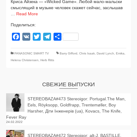
Криса Айзека — «Wicked Game». Любой мало-мальски
смыс­ля­щий в музы­ке чело­век ска­жет сей­час, заслы­шав
…
Read More
Поделиться:
Facebook
VK
Twitter
Telegram
Отправить
PANASONIC SMART TV
Barry Gifford
,
Chris Isaak
,
David Lynch
,
Emika
,
Helena Christensen
,
Herb Ritts
СВЕЖИЕ ВЫПУСКИ
STEREOBAZA#473 Stereoigor: Portugal.The Man,
Eels, Röyksopp, Goldfrapp, Trentemøller, Boy
Harsher, Діти Інженерів (ua), Kovacs, The Knife,
Fever Ray
24.02.2022
STEREOBAZA#472 Stereoigor: alt‑J, BΔSTILLE,