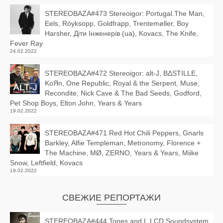
STEREOBAZA#473 Stereoigor: Portugal.The Man,
Eels, Röyksopp, Goldfrapp, Trentemøller, Boy
Harsher, Діти Інженерів (ua), Kovacs, The Knife,
Fever Ray
24.02.2022
STEREOBAZA#472 Stereoigor: alt‑J, BΔSTILLE,
KoЯn, One Republic, Royal & the Serpent, Muse,
Recondite, Nick Cave & The Bad Seeds, Godford,
Pet Shop Boys, Elton John, Years & Years
19.02.2022
STEREOBAZA#471 Red Hot Chili Peppers, Gnarls
Barkley, Alfie Templeman, Metronomy, Florence +
The Machine, MØ, ZERNO, Years & Years, Miike
Snow, Leftfield, Kovacs
19.02.2022
СВЕЖИЕ РЕПОРТАЖИ
STEREOBAZA#444 Tones and I, LCD Soundsystem,