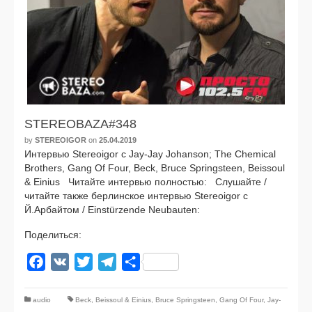
STEREOBAZA#348
by
STEREOIGOR
on
25.04.2019
Интервью Stereoigor с Jay-Jay Johanson; The Chemical
Brothers, Gang Of Four, Beck, Bruce Springsteen, Beissoul
& Einius Читайте интер­вью пол­но­стью: Слушайте /
читай­те так­же бер­лин­ское интер­вью Stereoigor с
Й.Арбайтом / Einstürzende Neubauten:
Поделиться:
Facebook
VK
Twitter
Telegram
Отправить
audio
Beck
,
Beissoul & Einius
,
Bruce Springsteen
,
Gang Of Four
,
Jay-