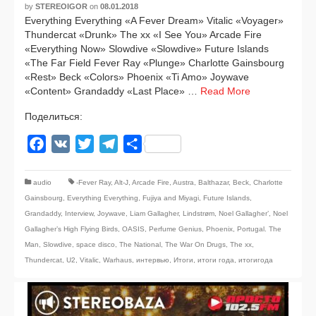
by
STEREOIGOR
on
08.01.2018
Everything Everything «A Fever Dream» Vitalic «Voyager»
Thundercat «Drunk» The xx «I See You» Arcade Fire
«Everything Now» Slowdive «Slowdive» Future Islands
«The Far Field Fever Ray «Plunge» Charlotte Gainsbourg
«Rest» Beck «Colors» Phoenix «Ti Amo» Joywave
«Content» Grandaddy «Last Place» …
Read More
Поделиться:
Facebook
VK
Twitter
Telegram
Отправить
audio
-Fever Ray
,
Alt-J
,
Arcade Fire
,
Austra
,
Balthazar
,
Beck
,
Charlotte
Gainsbourg
,
Everything Everything
,
Fujiya and Miyagi
,
Future Islands
,
Grandaddy
,
Interview
,
Joywave
,
Liam Gallagher
,
Lindstrøm
,
Noel Gallagher’
,
Noel
Gallagher’s High Flying Birds
,
OASIS
,
Perfume Genius
,
Phoenix
,
Portugal. The
Man
,
Slowdive
,
space disco
,
The National
,
The War On Drugs
,
The xx
,
Thundercat
,
U2
,
Vitalic
,
Warhaus
,
интервью
,
Итоги
,
итоги года
,
итогигода