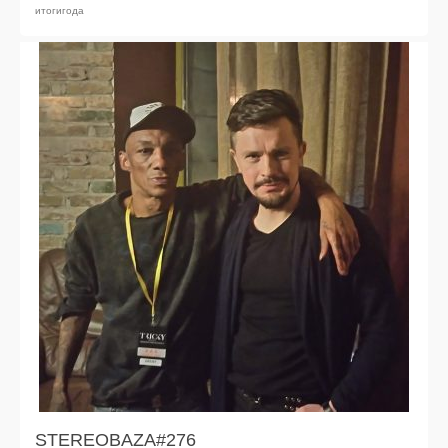
итогигода
STEREOBAZA#276