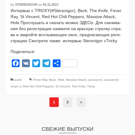
by
STEREOIGOR
on
02.11.2017
Интервью с TRICKY(#Stereoigor), Beck, The Knife, Fever
Ray, St.Vincent, Red Hot Chili Peppers, Massive Attack,
Hole Прослушать и ска­чать мож­но ЗДЕСЬ. Для ска­чи­ва­
ния без реги­стра­ции нажми­те на крас­ную стрел­ку спра­
ва и закрой­те всплы­ва­ю­щее окно, пред­ла­га­ю­щее реги­
стра­цию Смотрите так­же: интер­вью Stereoigor cTricky
Поделиться:
Facebook
VK
Twitter
Telegram
Отправить
audio
-Fever Ray
,
Beck
,
Hole
,
Massive Attack
,
panasonic
,
panasonic
smart tv
,
Red Hot Chili Peppers
,
St.Vincent
,
The Knife
,
Tricky
1
2
»
СВЕЖИЕ ВЫПУСКИ