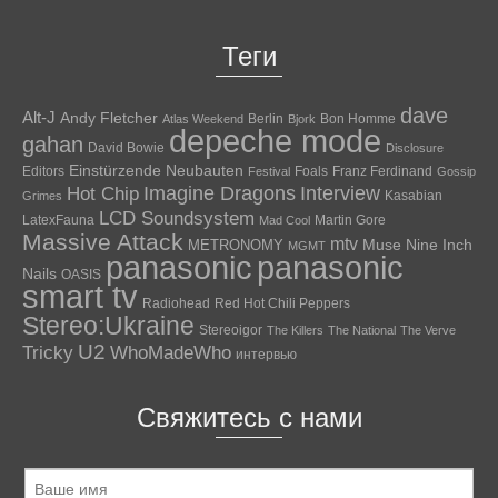
Теги
dave
Alt-J
Andy Fletcher
Berlin
Bon Homme
Atlas Weekend
Bjork
depeche mode
gahan
David Bowie
Disclosure
Einstürzende Neubauten
Editors
Foals
Franz Ferdinand
Festival
Gossip
Hot Chip
Imagine Dragons
Interview
Kasabian
Grimes
LCD Soundsystem
LatexFauna
Martin Gore
Mad Cool
Massive Attack
mtv
Muse
Nine Inch
METRONOMY
MGMT
panasonic
panasonic
Nails
OASIS
smart tv
Radiohead
Red Hot Chili Peppers
Stereo:Ukraine
Stereoigor
The Killers
The National
The Verve
U2
Tricky
WhoMadeWho
интервью
Свяжитесь с нами