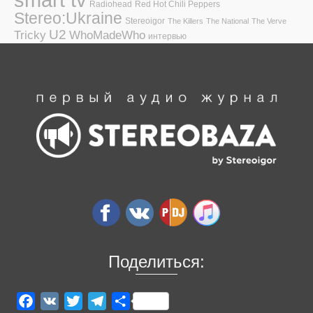
Radiohead
Red Hot Chili Peppers
Stereo:Ukraine
Stereoigor
The Killers
The National
The Verve
U2
Tricky
WhoMadeWho
интервью
Поделиться:
Facebook
VK
Twitter
Telegram
Отправить