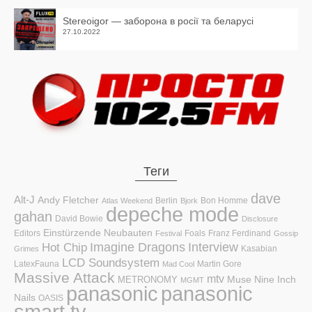
Stereoigor — заборона в росії та беларусі
27.10.2022
Теги
dave
Alt-J
Andy Fletcher
Berlin
Bon Homme
Atlas Weekend
Bjork
depeche mode
gahan
David Bowie
Disclosure
Einstürzende Neubauten
Editors
Foals
Franz Ferdinand
Festival
Gossip
Hot Chip
Imagine Dragons
Interview
Kasabian
Grimes
LCD Soundsystem
LatexFauna
Martin Gore
Mad Cool
Massive Attack
mtv
Muse
Nine Inch
METRONOMY
MGMT
panasonic
panasonic
Nails
OASIS
smart tv