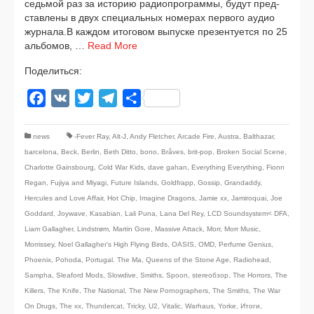
седь­мой раз за исто­рию радио­про­грам­мы, будут пред­
став­ле­ны в двух спе­ци­аль­ных номе­рах пер­во­го аудио
журнала.В каж­дом ито­го­вом выпус­ке пре­зен­ту­ет­ся по 25
аль­бо­мов, …
Read More
Поделиться:
Facebook
VK
Twitter
Telegram
Отправить
news
-Fever Ray
,
Alt-J
,
Andy Fletcher
,
Arcade Fire
,
Austra
,
Balthazar
,
barcelona
,
Beck
,
Berlin
,
Beth Ditto
,
bono
,
Bråves
,
brit-pop
,
Broken Social Scene
,
Charlotte Gainsbourg
,
Cold War Kids
,
dave gahan
,
Everything Everything
,
Fionn
Regan
,
Fujiya and Miyagi
,
Future Islands
,
Goldfrapp
,
Gossip
,
Grandaddy
,
Hercules and Love Affair
,
Hot Chip
,
Imagine Dragons
,
Jamie xx
,
Jamiroquai
,
Joe
Goddard
,
Joywave
,
Kasabian
,
Lali Puna
,
Lana Del Rey
,
LCD Soundsystem< DFA
,
Liam Gallagher
,
Lindstrøm
,
Martin Gore
,
Massive Attack
,
Morr
,
Morr Music
,
Morrissey
,
Noel Gallagher’s High Flying Birds
,
OASIS
,
OMD
,
Perfume Genius
,
Phoenix
,
Pohoda
,
Portugal. The Ma
,
Queens of the Stone Age
,
Radiohead
,
Sampha
,
Sleaford Mods
,
Slowdive
,
Smiths
,
Spoon
,
stereoбзор
,
The Horrors
,
The
Killers
,
The Knife
,
The National
,
The New Pornographers
,
The Smiths
,
The War
On Drugs
,
The xx
,
Thundercat
,
Tricky
,
U2
,
Vitalic
,
Warhaus
,
Yorke
,
Итоги
,