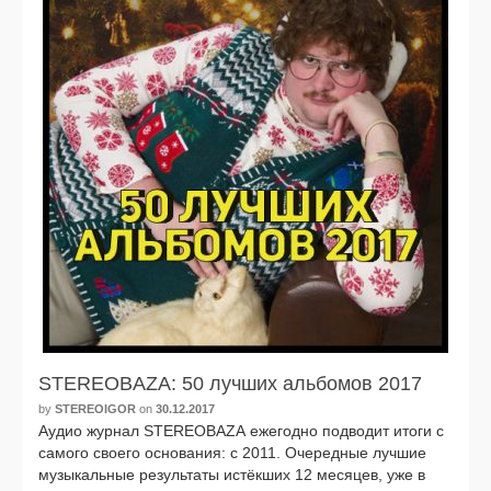
STEREOBAZA: 50 лучших альбомов 2017
by
STEREOIGOR
on
30.12.2017
Аудио жур­нал STEREOBAZA еже­год­но под­во­дит ито­ги с
само­го сво­е­го осно­ва­ния: с 2011. Очередные луч­шие
музы­каль­ные резуль­та­ты истёк­ших 12 меся­цев, уже в