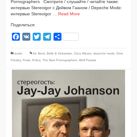
Pornographers Смотрите / слу­шай­те / читай­те так­же:
интер­вью Stereoigor с Дейвом Гааном / Depeche Mode:
интер­вью Stereoigor …
Read More
Поделиться:
Facebook
VK
Twitter
Telegram
Отправить
audio
Air
,
Beck
,
Belle & Sebastian
,
Circa Waves
,
depeche mode
,
Elvis
Presley
,
Foals
,
Polica
,
The New Pornographers
,
Wolf Parade