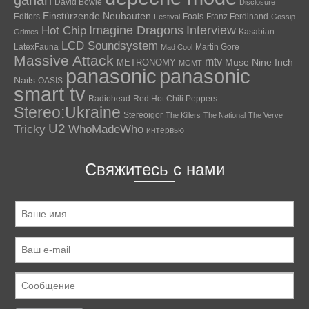
gahan
David Bowie
Disclosure
Einstürzende Neubauten
Editors
Foals
Franz Ferdinand
Festival
Gossip
Hot Chip
Imagine Dragons
Interview
Kasabian
Grimes
LCD Soundsystem
LatexFauna
Martin Gore
Mad Cool
Massive Attack
mtv
Muse
Nine Inch
METRONOMY
MGMT
panasonic
panasonic
Nails
OASIS
smart tv
Radiohead
Red Hot Chili Peppers
Stereo:Ukraine
Stereoigor
The Killers
The National
The Verve
U2
Tricky
WhoMadeWho
интервью
Свяжитесь с нами