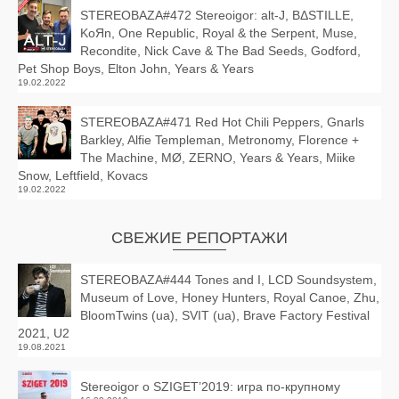
STEREOBAZA#472 Stereoigor: alt‑J, BΔSTILLE,
KoЯn, One Republic, Royal & the Serpent, Muse,
Recondite, Nick Cave & The Bad Seeds, Godford,
Pet Shop Boys, Elton John, Years & Years
19.02.2022
STEREOBAZA#471 Red Hot Chili Peppers, Gnarls
Barkley, Alfie Templeman, Metronomy, Florence +
The Machine, MØ, ZERNO, Years & Years, Miike
Snow, Leftfield, Kovacs
19.02.2022
СВЕЖИЕ РЕПОРТАЖИ
STEREOBAZA#444 Tones and I, LCD Soundsystem,
Museum of Love, Honey Hunters, Royal Canoe, Zhu,
BloomTwins (ua), SVIT (ua), Brave Factory Festival
2021, U2
19.08.2021
Stereoigor о SZIGET’2019: игра по-крупному