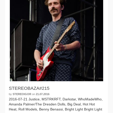
STEREOBAZA#215
by
STEREOIGOR
on
21.07.2016
2016-07-21 Justice, MSTRKRFT, Darkstar, WhoMadeWho,
Amanda Palmer/The Dresden Dolls, Big Deal, Hot Hot
Heat, Roll Models, Benny Benassi, Bright Light Bright Light