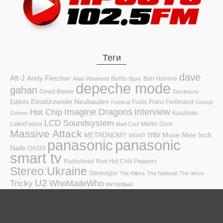
Теги
dave
Alt-J
Andy Fletcher
Berlin
Bon Homme
Atlas Weekend
Bjork
depeche mode
gahan
David Bowie
Disclosure
Einstürzende Neubauten
Editors
Foals
Franz Ferdinand
Festival
Gossip
Hot Chip
Imagine Dragons
Interview
Kasabian
Grimes
LCD Soundsystem
LatexFauna
Martin Gore
Mad Cool
Massive Attack
mtv
Muse
Nine Inch
METRONOMY
MGMT
panasonic
panasonic
Nails
OASIS
smart tv
Radiohead
Red Hot Chili Peppers
Stereo:Ukraine
Stereoigor
The Killers
The National
The Verve
U2
Tricky
WhoMadeWho
интервью