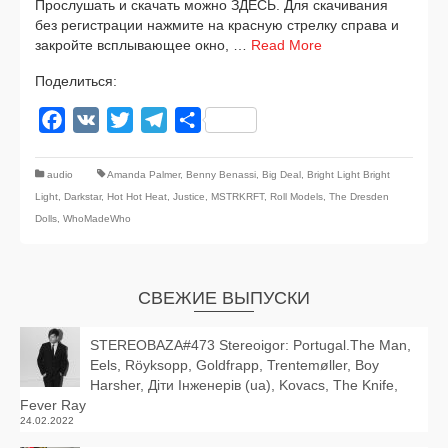
Прослушать и ска­чать мож­но ЗДЕСЬ. Для ска­чи­ва­ния
без реги­стра­ции нажми­те на крас­ную стрел­ку спра­ва и
закрой­те всплы­ва­ю­щее окно, …
Read More
Поделиться:
Facebook
VK
Twitter
Telegram
Отправить
audio
Amanda Palmer
,
Benny Benassi
,
Big Deal
,
Bright Light Bright
Light
,
Darkstar
,
Hot Hot Heat
,
Justice
,
MSTRKRFT
,
Roll Models
,
The Dresden
Dolls
,
WhoMadeWho
СВЕЖИЕ ВЫПУСКИ
STEREOBAZA#473 Stereoigor: Portugal.The Man,
Eels, Röyksopp, Goldfrapp, Trentemøller, Boy
Harsher, Діти Інженерів (ua), Kovacs, The Knife,
Fever Ray
24.02.2022