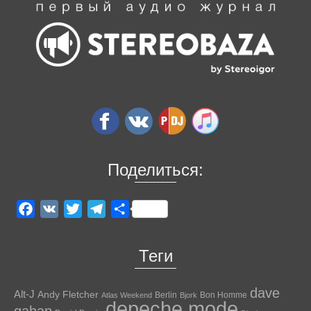
Поделиться:
Facebook
VK
Twitter
Telegram
Отправить
Теги
dave
Alt-J
Andy Fletcher
Berlin
Bon Homme
Atlas Weekend
Bjork
depeche mode