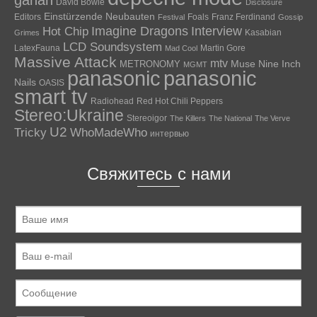
gahan
David Bowie
Disclosure
Einstürzende Neubauten
Editors
Foals
Franz Ferdinand
Festival
Gossip
Hot Chip
Imagine Dragons
Interview
Kasabian
Grimes
LCD Soundsystem
LatexFauna
Martin Gore
Mad Cool
Massive Attack
mtv
Muse
Nine Inch
METRONOMY
MGMT
panasonic
panasonic
Nails
OASIS
smart tv
Radiohead
Red Hot Chili Peppers
Stereo:Ukraine
Stereoigor
The Killers
The National
The Verve
U2
Tricky
WhoMadeWho
интервью
Свяжитесь с нами