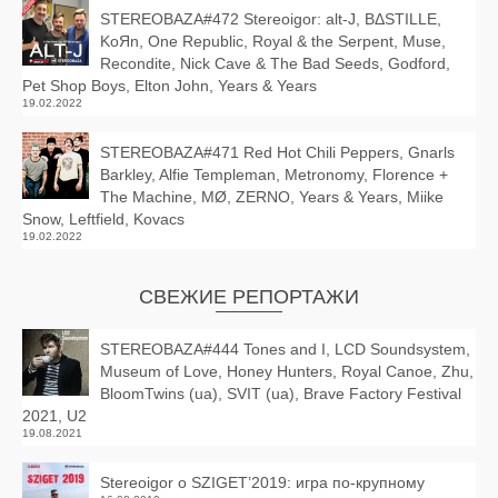
STEREOBAZA#472 Stereoigor: alt‑J, BΔSTILLE,
KoЯn, One Republic, Royal & the Serpent, Muse,
Recondite, Nick Cave & The Bad Seeds, Godford,
Pet Shop Boys, Elton John, Years & Years
19.02.2022
STEREOBAZA#471 Red Hot Chili Peppers, Gnarls
Barkley, Alfie Templeman, Metronomy, Florence +
The Machine, MØ, ZERNO, Years & Years, Miike
Snow, Leftfield, Kovacs
19.02.2022
СВЕЖИЕ РЕПОРТАЖИ
STEREOBAZA#444 Tones and I, LCD Soundsystem,
Museum of Love, Honey Hunters, Royal Canoe, Zhu,
BloomTwins (ua), SVIT (ua), Brave Factory Festival
2021, U2
19.08.2021
Stereoigor о SZIGET’2019: игра по-крупному