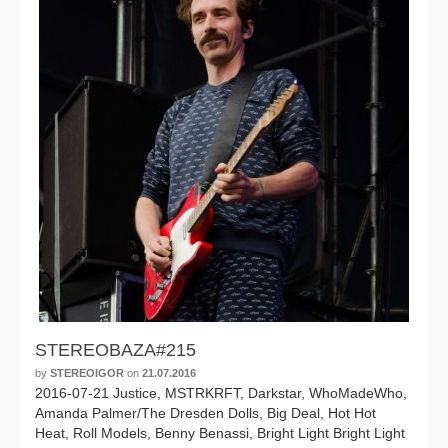
STEREOBAZA#215
by
STEREOIGOR
on
21.07.2016
2016-07-21 Justice, MSTRKRFT, Darkstar, WhoMadeWho,
Amanda Palmer/The Dresden Dolls, Big Deal, Hot Hot
Heat, Roll Models, Benny Benassi, Bright Light Bright Light