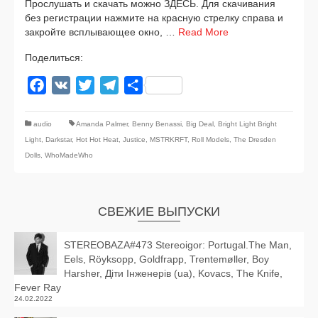
Прослушать и ска­чать мож­но ЗДЕСЬ. Для ска­чи­ва­ния
без реги­стра­ции нажми­те на крас­ную стрел­ку спра­ва и
закрой­те всплы­ва­ю­щее окно, …
Read More
Поделиться:
Facebook
VK
Twitter
Telegram
Отправить
audio
Amanda Palmer
,
Benny Benassi
,
Big Deal
,
Bright Light Bright
Light
,
Darkstar
,
Hot Hot Heat
,
Justice
,
MSTRKRFT
,
Roll Models
,
The Dresden
Dolls
,
WhoMadeWho
СВЕЖИЕ ВЫПУСКИ
STEREOBAZA#473 Stereoigor: Portugal.The Man,
Eels, Röyksopp, Goldfrapp, Trentemøller, Boy
Harsher, Діти Інженерів (ua), Kovacs, The Knife,
Fever Ray
24.02.2022