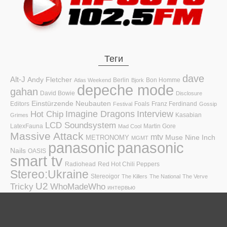
Теги
dave
Alt-J
Andy Fletcher
Berlin
Bon Homme
Atlas Weekend
Bjork
depeche mode
gahan
David Bowie
Disclosure
Einstürzende Neubauten
Editors
Foals
Franz Ferdinand
Festival
Gossip
Hot Chip
Imagine Dragons
Interview
Kasabian
Grimes
LCD Soundsystem
LatexFauna
Martin Gore
Mad Cool
Massive Attack
mtv
Muse
Nine Inch
METRONOMY
MGMT
panasonic
panasonic
Nails
OASIS
smart tv
Radiohead
Red Hot Chili Peppers
Stereo:Ukraine
Stereoigor
The Killers
The National
The Verve
U2
Tricky
WhoMadeWho
интервью