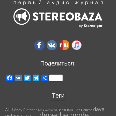
Поделиться:
Facebook
VK
Twitter
Telegram
Отправить
Теги
dave
Alt-J
Andy Fletcher
Berlin
Bon Homme
Atlas Weekend
Bjork
depeche mode