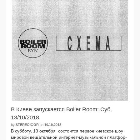
В Киеве запускается Boiler Room: Суб,
13/10/2018
by
STEREOIGOR
on
10.10.2018
В суб­бо­ту, 13 октяб­ря состо­ит­ся пер­вое киев­ское шоу
миро­вой веща­тель­ной интернет-музыкальной плат­фор­