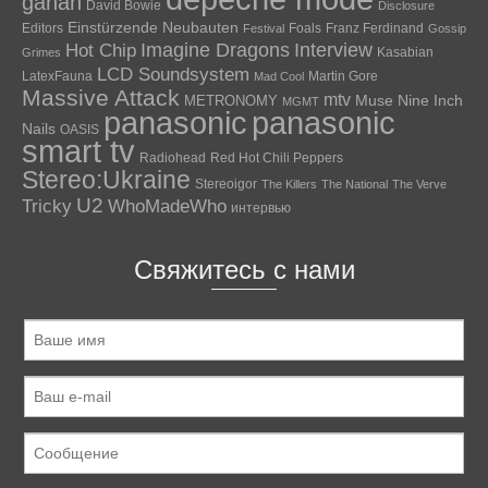
gahan
David Bowie
Disclosure
Einstürzende Neubauten
Editors
Foals
Franz Ferdinand
Festival
Gossip
Hot Chip
Imagine Dragons
Interview
Kasabian
Grimes
LCD Soundsystem
LatexFauna
Martin Gore
Mad Cool
Massive Attack
mtv
Muse
Nine Inch
METRONOMY
MGMT
panasonic
panasonic
Nails
OASIS
smart tv
Radiohead
Red Hot Chili Peppers
Stereo:Ukraine
Stereoigor
The Killers
The National
The Verve
U2
Tricky
WhoMadeWho
интервью
Свяжитесь с нами