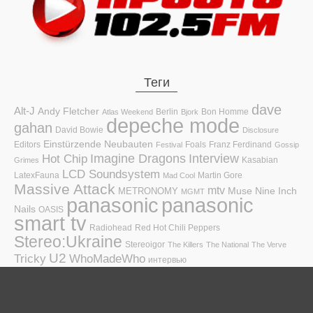
Теги
dave
Alt-J
Andy Fletcher
Berlin
Bon Homme
Atlas Weekend
Bjork
depeche mode
gahan
David Bowie
Disclosure
Einstürzende Neubauten
Editors
Foals
Franz Ferdinand
Festival
Gossip
Hot Chip
Imagine Dragons
Interview
Kasabian
Grimes
LCD Soundsystem
LatexFauna
Martin Gore
Mad Cool
Massive Attack
mtv
Muse
Nine Inch
METRONOMY
MGMT
panasonic
panasonic
Nails
OASIS
smart tv
Radiohead
Red Hot Chili Peppers
Stereo:Ukraine
Stereoigor
The Killers
The National
The Verve
U2
Tricky
WhoMadeWho
интервью