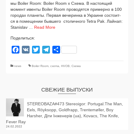
мы Boiler Room: Boiler Room x Схема. В насто­я­щий
момент ивен­ты Boiler Room про­во­дят­ся при­мер­но в 100
горо­дах пла­не­ты. Первая вече­рин­ка в Украине состо­ит­
ся в поме­ще­нии быв­ше­го сто­лич­но­го Tetra Pak. Лайнап:
Stanislav …
Read More
Поделиться:
Facebook
VK
Twitter
Telegram
Отправить
news
Boiler Room
,
cxema
,
HVOB
,
Схема
СВЕЖИЕ ВЫПУСКИ
STEREOBAZA#473 Stereoigor: Portugal.The Man,
Eels, Röyksopp, Goldfrapp, Trentemøller, Boy
Harsher, Діти Інженерів (ua), Kovacs, The Knife,
Fever Ray
24.02.2022