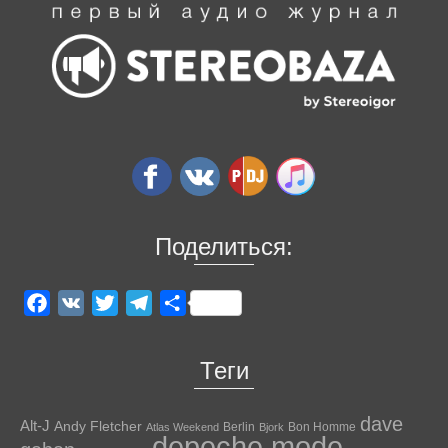
Поделиться:
Facebook
VK
Twitter
Telegram
Отправить
Теги
dave
Alt-J
Andy Fletcher
Berlin
Bon Homme
Atlas Weekend
Bjork
depeche mode