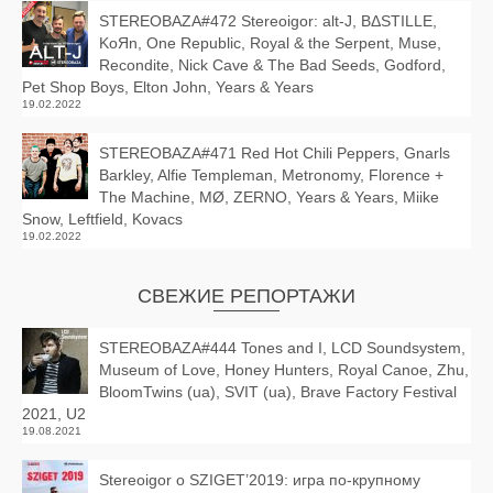
STEREOBAZA#472 Stereoigor: alt‑J, BΔSTILLE,
KoЯn, One Republic, Royal & the Serpent, Muse,
Recondite, Nick Cave & The Bad Seeds, Godford,
Pet Shop Boys, Elton John, Years & Years
19.02.2022
STEREOBAZA#471 Red Hot Chili Peppers, Gnarls
Barkley, Alfie Templeman, Metronomy, Florence +
The Machine, MØ, ZERNO, Years & Years, Miike
Snow, Leftfield, Kovacs
19.02.2022
СВЕЖИЕ РЕПОРТАЖИ
STEREOBAZA#444 Tones and I, LCD Soundsystem,
Museum of Love, Honey Hunters, Royal Canoe, Zhu,
BloomTwins (ua), SVIT (ua), Brave Factory Festival
2021, U2
19.08.2021
Stereoigor о SZIGET’2019: игра по-крупному