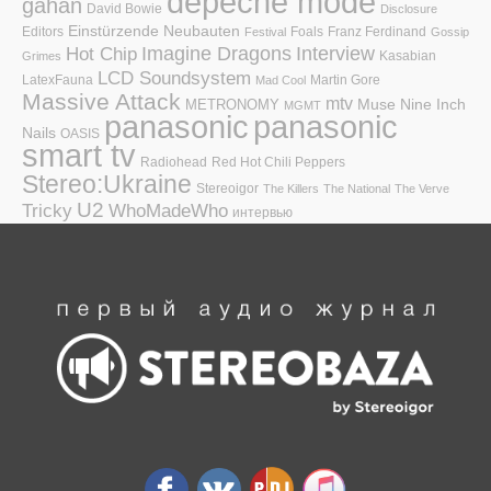
depeche mode
gahan
David Bowie
Disclosure
Einstürzende Neubauten
Editors
Foals
Franz Ferdinand
Festival
Gossip
Hot Chip
Imagine Dragons
Interview
Kasabian
Grimes
LCD Soundsystem
LatexFauna
Martin Gore
Mad Cool
Massive Attack
mtv
Muse
Nine Inch
METRONOMY
MGMT
panasonic
panasonic
Nails
OASIS
smart tv
Radiohead
Red Hot Chili Peppers
Stereo:Ukraine
Stereoigor
The Killers
The National
The Verve
U2
Tricky
WhoMadeWho
интервью