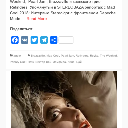
Weeknd, Pearl Jam, Brazzaville и киев­ско­го трио
Refinders. Упомянутый в STEREOBAZA репор­таж с Mad
Cool 2018: Интервью Stereoigor с фронт­ме­ном Depeche
Mode …
Read More
Поделиться:
Facebook
VK
Twitter
Telegram
Отправить
audio
Brazzaville
,
Mad Cool
,
Pearl Jam
,
Refinders
,
Reyko
,
The Weeknd
,
Twenty One Pilots
,
Виктор Цой
,
Земфира
,
Кино
,
Цой