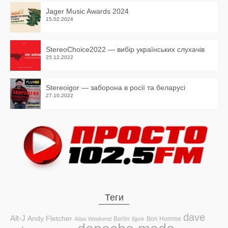
Jager Music Awards 2024
15.02.2024
StereoChoice2022 — вибір українських слухачів
25.12.2022
Stereoigor — заборона в росії та беларусі
27.10.2022
Теги
dave
Alt-J
Andy Fletcher
Berlin
Bon Homme
Atlas Weekend
Bjork