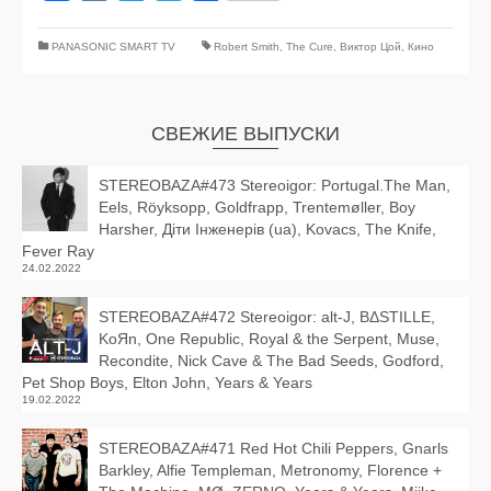
PANASONIC SMART TV
Robert Smith
,
The Cure
,
Виктор Цой
,
Кино
СВЕЖИЕ ВЫПУСКИ
STEREOBAZA#473 Stereoigor: Portugal.The Man,
Eels, Röyksopp, Goldfrapp, Trentemøller, Boy
Harsher, Діти Інженерів (ua), Kovacs, The Knife,
Fever Ray
24.02.2022
STEREOBAZA#472 Stereoigor: alt‑J, BΔSTILLE,
KoЯn, One Republic, Royal & the Serpent, Muse,
Recondite, Nick Cave & The Bad Seeds, Godford,
Pet Shop Boys, Elton John, Years & Years
19.02.2022
STEREOBAZA#471 Red Hot Chili Peppers, Gnarls
Barkley, Alfie Templeman, Metronomy, Florence +