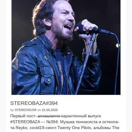
STEREOBAZA#394
by
STEREOIGOR
on
21.05.2020
Первый пост- ̶а̶п̶о̶к̶а̶л̶и̶п̶т̶и̶ каран­тин­ный выпуск
#STEREOBAZA — №394: Музыка тен­ни­си­ста и остео­па­
та Reyko, covid19-сингл Twenty One Pilots, аль­бо­мы The