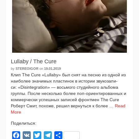
Lullaby / The Cure
by
STEREOIGOR
on
19.01.2019
Клип The Cure «Lullaby» был снят на пес­ню из одной из
наи­бо­лее зна­чи­мых пла­сти­нок в исто­рии зву­ко­за­пи­
си: «Disintegration» — вось­мо­го сту­дий­но­го аль­бо­ма
груп­пы. После несколь­ко более поп-ори­ен­ти­ро­ван­ных и
ком­мер­че­ски успеш­ных запи­сей фронт­мен The Cure
Роберт Смит, похо­же, решил вер­нуть­ся к более …
Read
More
Поделиться:
Facebook
VK
Twitter
Telegram
Отправить