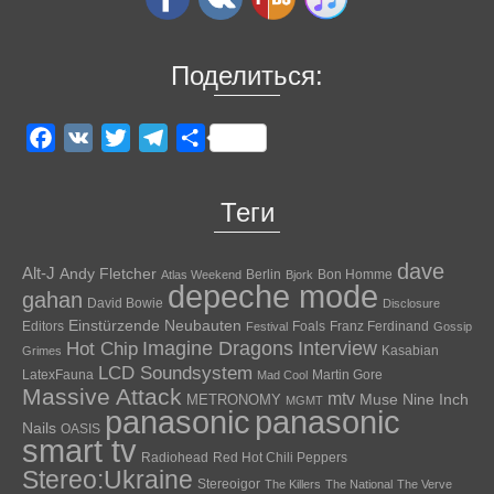
Поделиться:
Facebook
VK
Twitter
Telegram
Отправить
Теги
dave
Alt-J
Andy Fletcher
Berlin
Bon Homme
Atlas Weekend
Bjork
depeche mode
gahan
David Bowie
Disclosure
Einstürzende Neubauten
Editors
Foals
Franz Ferdinand
Festival
Gossip
Hot Chip
Imagine Dragons
Interview
Kasabian
Grimes
LCD Soundsystem
LatexFauna
Martin Gore
Mad Cool
Massive Attack
mtv
Muse
Nine Inch
METRONOMY
MGMT
panasonic
panasonic
Nails
OASIS
smart tv
Radiohead
Red Hot Chili Peppers
Stereo:Ukraine
Stereoigor
The Killers
The National
The Verve