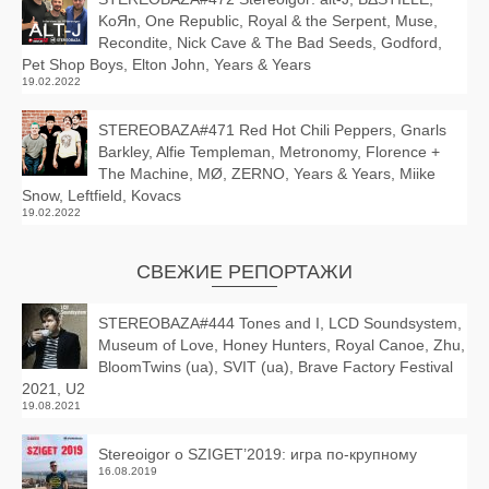
KoЯn, One Republic, Royal & the Serpent, Muse,
Recondite, Nick Cave & The Bad Seeds, Godford,
Pet Shop Boys, Elton John, Years & Years
19.02.2022
STEREOBAZA#471 Red Hot Chili Peppers, Gnarls
Barkley, Alfie Templeman, Metronomy, Florence +
The Machine, MØ, ZERNO, Years & Years, Miike
Snow, Leftfield, Kovacs
19.02.2022
СВЕЖИЕ РЕПОРТАЖИ
STEREOBAZA#444 Tones and I, LCD Soundsystem,
Museum of Love, Honey Hunters, Royal Canoe, Zhu,
BloomTwins (ua), SVIT (ua), Brave Factory Festival
2021, U2
19.08.2021
Stereoigor о SZIGET’2019: игра по-крупному
16.08.2019