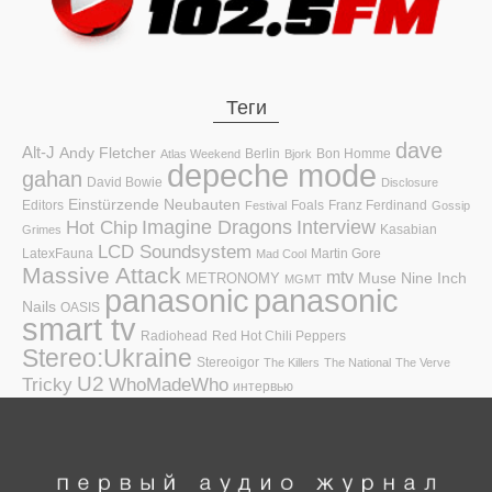
Теги
dave
Alt-J
Andy Fletcher
Berlin
Bon Homme
Atlas Weekend
Bjork
depeche mode
gahan
David Bowie
Disclosure
Einstürzende Neubauten
Editors
Foals
Franz Ferdinand
Festival
Gossip
Hot Chip
Imagine Dragons
Interview
Kasabian
Grimes
LCD Soundsystem
LatexFauna
Martin Gore
Mad Cool
Massive Attack
mtv
Muse
Nine Inch
METRONOMY
MGMT
panasonic
panasonic
Nails
OASIS
smart tv
Radiohead
Red Hot Chili Peppers
Stereo:Ukraine
Stereoigor
The Killers
The National
The Verve
U2
Tricky
WhoMadeWho
интервью