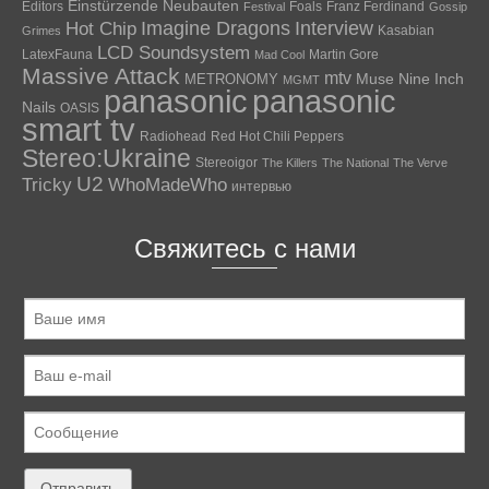
Einstürzende Neubauten
Editors
Foals
Franz Ferdinand
Festival
Gossip
Hot Chip
Imagine Dragons
Interview
Kasabian
Grimes
LCD Soundsystem
LatexFauna
Martin Gore
Mad Cool
Massive Attack
mtv
Muse
Nine Inch
METRONOMY
MGMT
panasonic
panasonic
Nails
OASIS
smart tv
Radiohead
Red Hot Chili Peppers
Stereo:Ukraine
Stereoigor
The Killers
The National
The Verve
U2
Tricky
WhoMadeWho
интервью
Свяжитесь с нами