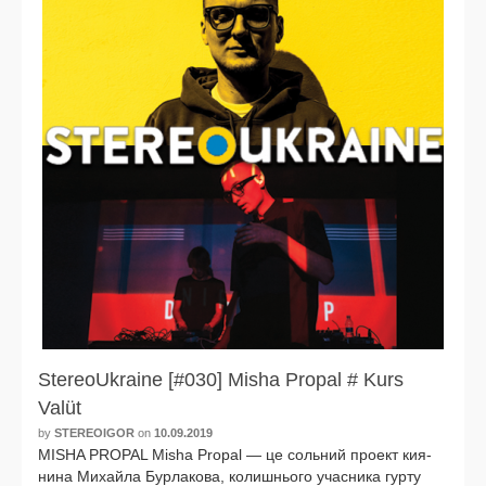
StereoUkraine [#030] Misha Propal # Kurs
Valüt
by
STEREOIGOR
on
10.09.2019
MISHA PROPAL Misha Propal — це соль­ний про­ект кия­
ни­на Михайла Бурлакова, колиш­ньо­го учас­ни­ка гур­ту