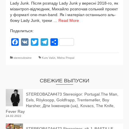
Lady Junk. Після роз­па­ду Lady Junk у верес­ні 2018-го, як
мізантроп-відлюдник, Михайло роз­по­чав соль­ний про­ект
у фор­маті one-man-band. Як і матеріал остан­ньо­го аль­
бо­му Lady Junk, тре­ки …
Read More
Поделиться:
Facebook
VK
Twitter
Telegram
Отправить
stereoukraine
Kurs Valüt
,
Misha Propal
СВЕЖИЕ ВЫПУСКИ
STEREOBAZA#473 Stereoigor: Portugal.The Man,
Eels, Röyksopp, Goldfrapp, Trentemøller, Boy
Harsher, Діти Інженерів (ua), Kovacs, The Knife,
Fever Ray
24.02.2022
STEREOBAZA#472 Stereoigor: alt‑J, BΔSTILLE,