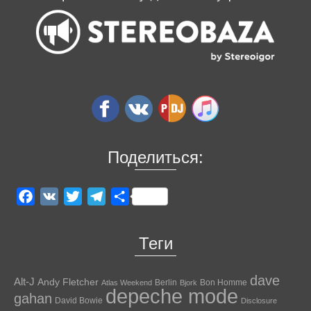
Поделиться:
Facebook
VK
Twitter
Telegram
Отправить
Теги
dave
Alt-J
Andy Fletcher
Berlin
Bon Homme
Atlas Weekend
Bjork
depeche mode
gahan
David Bowie
Disclosure