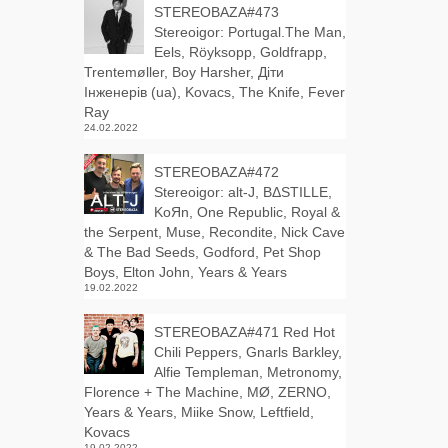
STEREOBAZA#473
Stereoigor: Portugal.The Man,
Eels, Röyksopp, Goldfrapp,
Trentemøller, Boy Harsher, Діти
Інженерів (ua), Kovacs, The Knife, Fever
Ray
24.02.2022
STEREOBAZA#472
Stereoigor: alt‑J, BΔSTILLE,
KoЯn, One Republic, Royal &
the Serpent, Muse, Recondite, Nick Cave
& The Bad Seeds, Godford, Pet Shop
Boys, Elton John, Years & Years
19.02.2022
STEREOBAZA#471 Red Hot
Chili Peppers, Gnarls Barkley,
Alfie Templeman, Metronomy,
Florence + The Machine, MØ, ZERNO,
Years & Years, Miike Snow, Leftfield,
Kovacs
19.02.2022