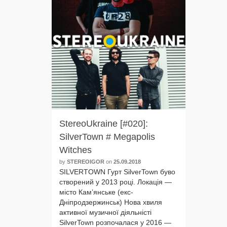
StereoUkraine [#020]:
SilverTown # Megapolis
Witches
by
STEREOIGOR
on
25.09.2018
SILVERTOWN Гурт SilverTown буво
ство­ре­ний у 2013 році. Локація —
місто Кам’янське (екс-
Дніпродзержинськ) Нова хви­ля
актив­ної музич­ної діяль­ністі
SilverTown роз­по­ча­ла­ся у 2016 —