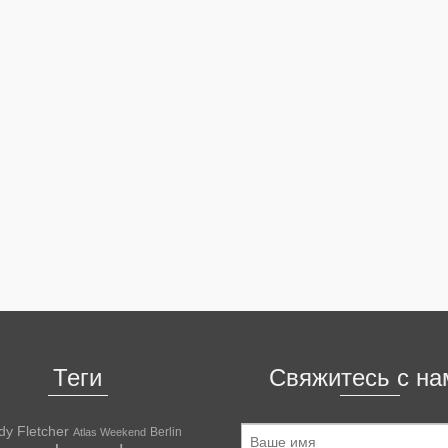
Теги
Свяжитесь с на
dy Fletcher
Berlin
Atlas Weekend