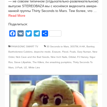
— не совсем типич­ном (отдыхательно-развлекательном)
выпус­ке STEREOBAZA мы с кос­нём­ся видео­хи­та аме­ри­
кан­кой груп­пы Thirty Seconds to Mars. Тем более, что …
Read More
Поделиться:
Facebook
VK
Twitter
Telegram
Отправить
PANASONIC SMART TV
30 Seconds to Mars
,
30STM
,
A-HA
,
Banksy
,
Bartholomew Cubbins
,
depeche mode
,
Erasure
,
Flood
,
Foals
,
Gary Numan
,
New
Order
,
Nick Cave and the Bad Seeds
,
Nine Inch Nails
,
Orbital
,
PJ Harvey
,
Sigur
Ros
,
Steve Lillywhite
,
The Killers
,
the smashing pumpkins
,
Thirty Seconds To
Mars
,
U-Park
,
U2
,
White Lies