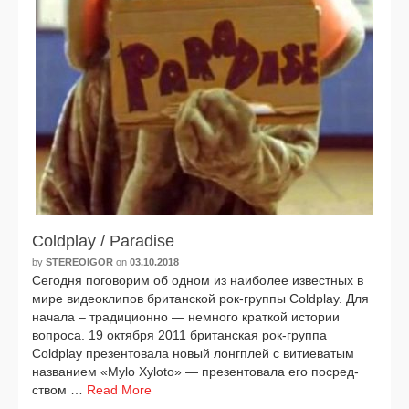
Coldplay / Paradise
by
STEREOIGOR
on
03.10.2018
Сегодня пого­во­рим об одном из наи­бо­лее извест­ных в
мире видео­кли­пов бри­тан­ской рок-группы Coldplay. Для
нача­ла – тра­ди­ци­он­но — немно­го крат­кой исто­рии
вопро­са. 19 октяб­ря 2011 бри­тан­ская рок-группа
Coldplay пре­зен­то­ва­ла новый лонг­плей с вити­е­ва­тым
назва­ни­ем «Mylo Xyloto» — пре­зен­то­ва­ла его посред­
ством …
Read More