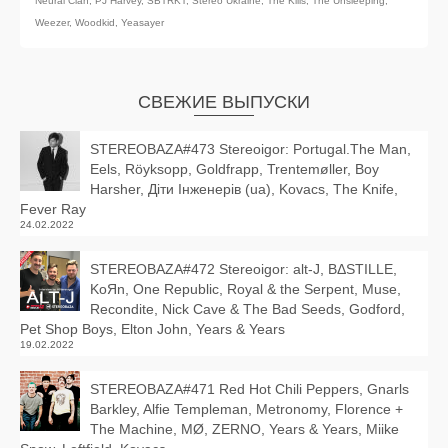
Neural Clan
,
PJ Harvey
,
SBTRKT
,
Stereo Ukraine
,
The Kills
,
The Unsleeping
,
Weezer
,
Woodkid
,
Yeasayer
СВЕЖИЕ ВЫПУСКИ
STEREOBAZA#473 Stereoigor: Portugal.The Man,
Eels, Röyksopp, Goldfrapp, Trentemøller, Boy
Harsher, Діти Інженерів (ua), Kovacs, The Knife,
Fever Ray
24.02.2022
STEREOBAZA#472 Stereoigor: alt‑J, BΔSTILLE,
KoЯn, One Republic, Royal & the Serpent, Muse,
Recondite, Nick Cave & The Bad Seeds, Godford,
Pet Shop Boys, Elton John, Years & Years
19.02.2022
STEREOBAZA#471 Red Hot Chili Peppers, Gnarls
Barkley, Alfie Templeman, Metronomy, Florence +
The Machine, MØ, ZERNO, Years & Years, Miike