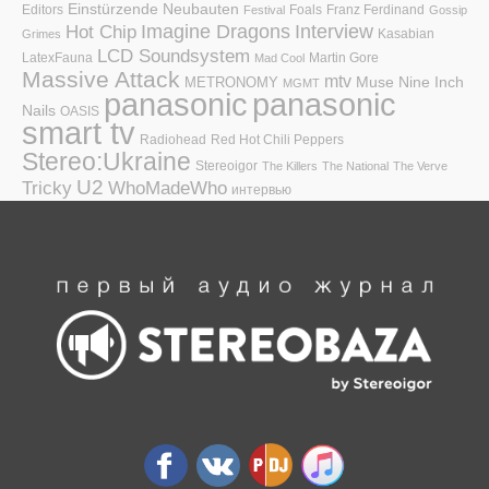
Einstürzende Neubauten
Editors
Foals
Franz Ferdinand
Festival
Gossip
Hot Chip
Imagine Dragons
Interview
Kasabian
Grimes
LCD Soundsystem
LatexFauna
Martin Gore
Mad Cool
Massive Attack
mtv
Muse
Nine Inch
METRONOMY
MGMT
panasonic
panasonic
Nails
OASIS
smart tv
Radiohead
Red Hot Chili Peppers
Stereo:Ukraine
Stereoigor
The Killers
The National
The Verve
U2
Tricky
WhoMadeWho
интервью