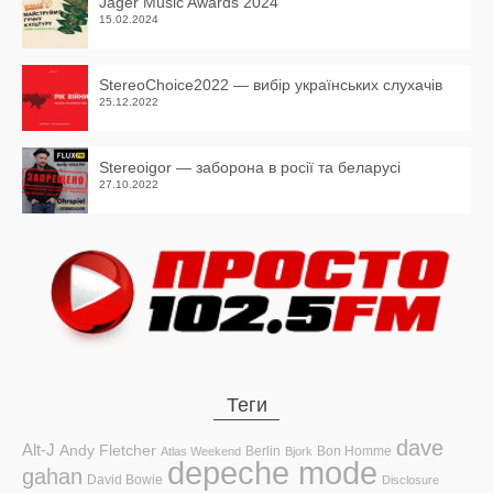
Jager Music Awards 2024
15.02.2024
StereoChoice2022 — вибір українських слухачів
25.12.2022
Stereoigor — заборона в росії та беларусі
27.10.2022
Теги
dave
Alt-J
Andy Fletcher
Berlin
Bon Homme
Atlas Weekend
Bjork
depeche mode
gahan
David Bowie
Disclosure