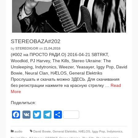
STEREOBAZA#202
by
STEREOIGOR
on
21.04.2016
(#002 на ПРОСТО РАДИ.О) 2016-04-21 SBTRKT,
Woodkid, PJ Harvey, The Kills, Stereo Ukraine: The
Unsleeping, Indytronics, Weezer, Yeasayer, Iggy Pop, David
Bowie, Neural Clan, HÆLOS, General Elektriks
Прослушать и ска­чать мож­но ЗДЕСЬ. Для ска­чи­ва­ния
без реги­стра­ции нажми­те на крас­ную стрел­ку …
Read
More
Поделиться:
Facebook
VK
Twitter
Telegram
Отправить
audio
David Bowie
,
General Elektriks
,
HÆLOS
,
Iggy Pop
,
Indytronics
,