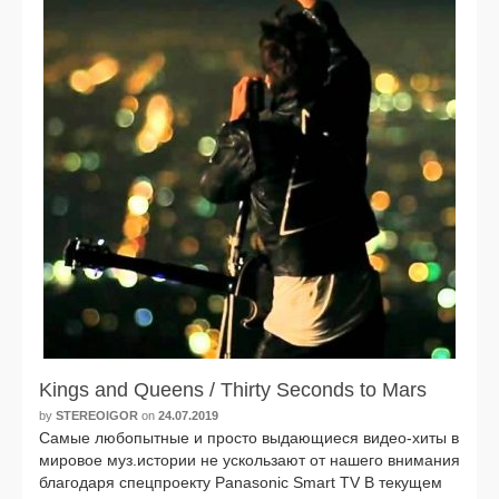
Kings and Queens / Thirty Seconds to Mars
by
STEREOIGOR
on
24.07.2019
Самые любо­пыт­ные и про­сто выда­ю­щи­е­ся видео-хиты в
миро­вое муз.истории не усколь­за­ют от наше­го вни­ма­ния
бла­го­да­ря спец­про­ек­ту Panasonic Smart TV В теку­щем