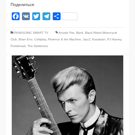
Поделиться:
Facebook
VK
Twitter
Telegram
Отправить
PANASONIC SMART TV
Arcade Fire
,
Bjork
,
Black Rebel Motorcycle
Club
,
Brian Eno
,
Coldplay
,
Florence & the Machine
,
Jay-Z
,
Kasabian
,
PJ Harvey
,
Portishead
,
The Darktones