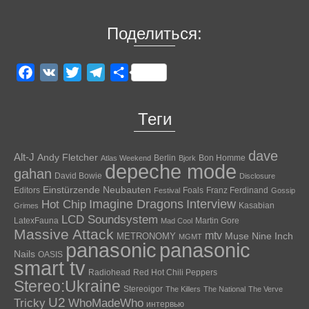
Поделиться:
Facebook
VK
Twitter
Telegram
Отправить
Теги
dave
Alt-J
Andy Fletcher
Berlin
Bon Homme
Atlas Weekend
Bjork
depeche mode
gahan
David Bowie
Disclosure
Einstürzende Neubauten
Editors
Foals
Franz Ferdinand
Festival
Gossip
Hot Chip
Imagine Dragons
Interview
Kasabian
Grimes
LCD Soundsystem
LatexFauna
Martin Gore
Mad Cool
Massive Attack
mtv
Muse
Nine Inch
METRONOMY
MGMT
panasonic
panasonic
Nails
OASIS
smart tv
Radiohead
Red Hot Chili Peppers
Stereo:Ukraine
Stereoigor
The Killers
The National
The Verve
U2
Tricky
WhoMadeWho
интервью