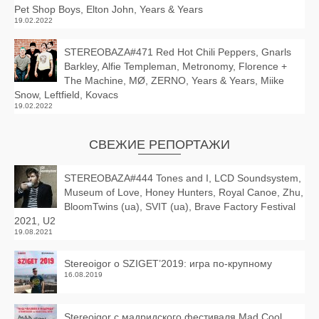
Pet Shop Boys, Elton John, Years & Years
19.02.2022
STEREOBAZA#471 Red Hot Chili Peppers, Gnarls
Barkley, Alfie Templeman, Metronomy, Florence +
The Machine, MØ, ZERNO, Years & Years, Miike
Snow, Leftfield, Kovacs
19.02.2022
СВЕЖИЕ РЕПОРТАЖИ
STEREOBAZA#444 Tones and I, LCD Soundsystem,
Museum of Love, Honey Hunters, Royal Canoe, Zhu,
BloomTwins (ua), SVIT (ua), Brave Factory Festival
2021, U2
19.08.2021
Stereoigor о SZIGET’2019: игра по-крупному
16.08.2019
Stereoigor с мадридского фестиваля Mad Cool