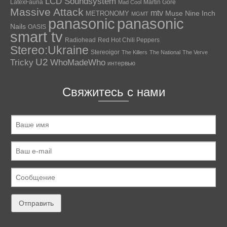
LCD Soundsystem
LatexFauna
Martin Gore
Mad Cool
Massive Attack
mtv
Muse
Nine Inch
METRONOMY
MGMT
panasonic
panasonic
Nails
OASIS
smart tv
Radiohead
Red Hot Chili Peppers
Stereo:Ukraine
Stereoigor
The Killers
The National
The Verve
U2
Tricky
WhoMadeWho
интервью
Свяжитесь с нами