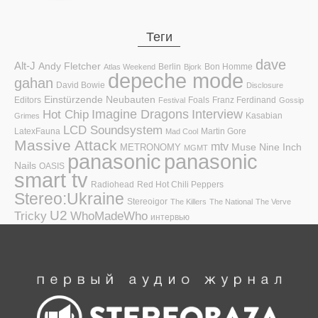
Теги
dave
Alt-J
Andy Fletcher
Berlin
Bon Homme
Atlas Weekend
Bjork
depeche mode
gahan
David Bowie
Disclosure
Einstürzende Neubauten
Editors
Foals
Franz Ferdinand
Festival
Gossip
Hot Chip
Imagine Dragons
Interview
Kasabian
Grimes
LCD Soundsystem
LatexFauna
Martin Gore
Mad Cool
Massive Attack
mtv
Muse
Nine Inch
METRONOMY
MGMT
panasonic
panasonic
Nails
OASIS
smart tv
Radiohead
Red Hot Chili Peppers
Stereo:Ukraine
Stereoigor
The Killers
The National
The Verve
U2
Tricky
WhoMadeWho
интервью