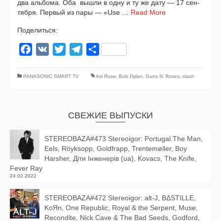
два аль­бо­ма. Оба вышли в одну и ту же дату — 17 сен­
тяб­ря. Первый из пары — «Use …
Read More
Поделиться:
Facebook
VK
Twitter
Telegram
Отправить
PANASONIC SMART TV
Axl Rose
,
Bob Dylan
,
Guns N’ Roses
,
slash
СВЕЖИЕ ВЫПУСКИ
STEREOBAZA#473 Stereoigor: Portugal.The Man,
Eels, Röyksopp, Goldfrapp, Trentemøller, Boy
Harsher, Діти Інженерів (ua), Kovacs, The Knife,
Fever Ray
24.02.2022
STEREOBAZA#472 Stereoigor: alt‑J, BΔSTILLE,
KoЯn, One Republic, Royal & the Serpent, Muse,
Recondite, Nick Cave & The Bad Seeds, Godford,