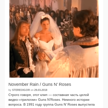
November Rain / Guns N’ Roses
by
STEREOIGOR
on
29.03.2018
Строго гово­ря, этот клип — состав­ная часть целой
видео-«трилогии» Guns N’Roses. Немного исто­рии
вопро­са. В 1991 году груп­па Guns N’ Roses выпу­сти­ла