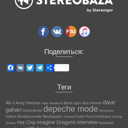
Поделиться:
Facebook
VK
Twitter
Telegram
Отправить
Теги
dave
Alt-J
Andy Fletcher
Berlin
Bon Homme
Atlas Weekend
Bjork
depeche mode
gahan
David Bowie
Disclosure
Einstürzende Neubauten
Editors
Foals
Franz Ferdinand
Festival
Gossip
Hot Chip
Imagine Dragons
Interview
Kasabian
Grimes