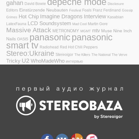
depeche mode
gahan
David Bowie
Disclosure
Einstürzende Neubauten
Editors
Foals
Franz Ferdinand
Festival
Gossip
Hot Chip
Imagine Dragons
Interview
Kasabian
Grimes
LCD Soundsystem
LatexFauna
Martin Gore
Mad Cool
Massive Attack
mtv
Muse
Nine Inch
METRONOMY
MGMT
panasonic
panasonic
Nails
OASIS
smart tv
Radiohead
Red Hot Chili Peppers
Stereo:Ukraine
Stereoigor
The Killers
The National
The Verve
U2
Tricky
WhoMadeWho
интервью