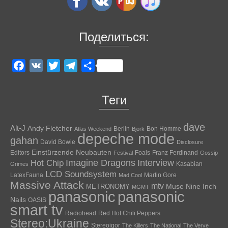
Поделиться:
Facebook
VK
Twitter
Telegram
Отправить
Теги
dave
Alt-J
Andy Fletcher
Berlin
Bon Homme
Atlas Weekend
Bjork
depeche mode
gahan
David Bowie
Disclosure
Einstürzende Neubauten
Editors
Foals
Franz Ferdinand
Festival
Gossip
Hot Chip
Imagine Dragons
Interview
Kasabian
Grimes
LCD Soundsystem
LatexFauna
Martin Gore
Mad Cool
Massive Attack
mtv
Muse
Nine Inch
METRONOMY
MGMT
panasonic
panasonic
Nails
OASIS
smart tv
Radiohead
Red Hot Chili Peppers
Stereo:Ukraine
Stereoigor
The Killers
The National
The Verve