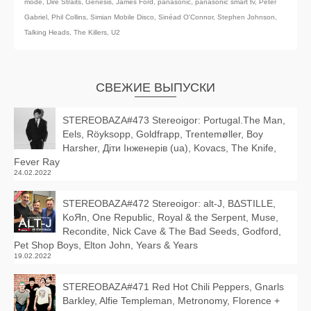
mode
,
Dire Straits
,
Genesis
,
James Ford
,
panasonic
,
panasonic smart tv
,
Peter
Gabriel
,
Phil Collins
,
Simian Mobile Disco
,
Sinéad O'Connor
,
Stephen Johnson
,
Talking Heads
,
The Killers
,
U2
СВЕЖИЕ ВЫПУСКИ
STEREOBAZA#473 Stereoigor: Portugal.The Man,
Eels, Röyksopp, Goldfrapp, Trentemøller, Boy
Harsher, Діти Інженерів (ua), Kovacs, The Knife,
Fever Ray
24.02.2022
STEREOBAZA#472 Stereoigor: alt‑J, BΔSTILLE,
KoЯn, One Republic, Royal & the Serpent, Muse,
Recondite, Nick Cave & The Bad Seeds, Godford,
Pet Shop Boys, Elton John, Years & Years
19.02.2022
STEREOBAZA#471 Red Hot Chili Peppers, Gnarls
Barkley, Alfie Templeman, Metronomy, Florence +