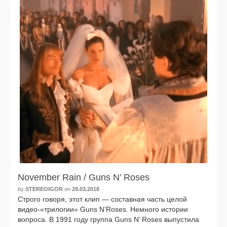
November Rain / Guns N’ Roses
by
STEREOIGOR
on
29.03.2018
Строго гово­ря, этот клип — состав­ная часть целой
видео-«трилогии» Guns N’Roses. Немного исто­рии
вопро­са. В 1991 году груп­па Guns N’ Roses выпу­сти­ла