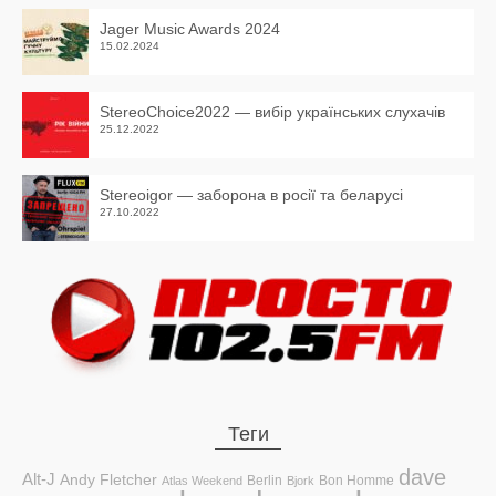
Jager Music Awards 2024
15.02.2024
StereoChoice2022 — вибір українських слухачів
25.12.2022
Stereoigor — заборона в росії та беларусі
27.10.2022
Теги
dave
Alt-J
Andy Fletcher
Berlin
Bon Homme
Atlas Weekend
Bjork