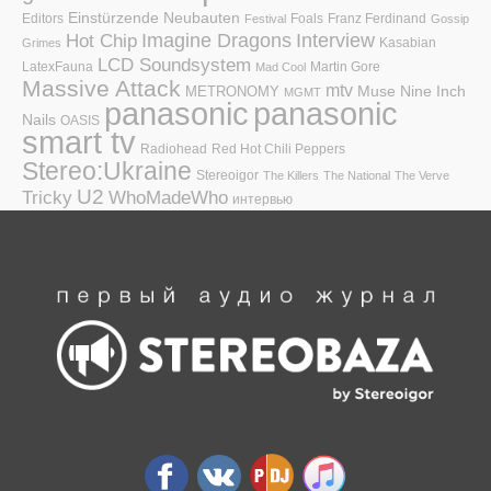
Einstürzende Neubauten
Editors
Foals
Franz Ferdinand
Festival
Gossip
Hot Chip
Imagine Dragons
Interview
Kasabian
Grimes
LCD Soundsystem
LatexFauna
Martin Gore
Mad Cool
Massive Attack
mtv
Muse
Nine Inch
METRONOMY
MGMT
panasonic
panasonic
Nails
OASIS
smart tv
Radiohead
Red Hot Chili Peppers
Stereo:Ukraine
Stereoigor
The Killers
The National
The Verve
U2
Tricky
WhoMadeWho
интервью