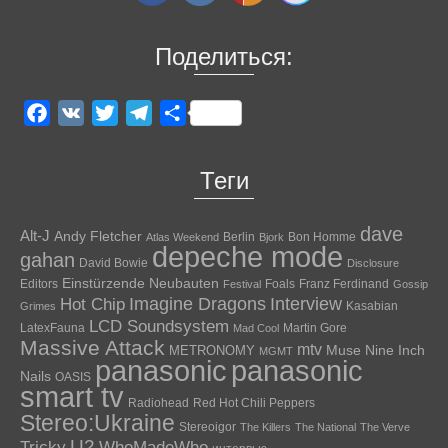
Поделиться:
Facebook
VK
Twitter
Telegram
Отправить
Теги
dave
Alt-J
Andy Fletcher
Berlin
Bon Homme
Atlas Weekend
Bjork
depeche mode
gahan
David Bowie
Disclosure
Einstürzende Neubauten
Editors
Foals
Franz Ferdinand
Festival
Gossip
Hot Chip
Imagine Dragons
Interview
Kasabian
Grimes
LCD Soundsystem
LatexFauna
Martin Gore
Mad Cool
Massive Attack
mtv
Muse
Nine Inch
METRONOMY
MGMT
panasonic
panasonic
Nails
OASIS
smart tv
Radiohead
Red Hot Chili Peppers
Stereo:Ukraine
Stereoigor
The Killers
The National
The Verve
U2
Tricky
WhoMadeWho