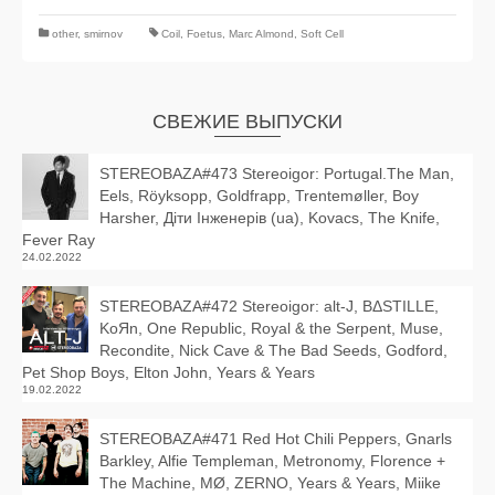
other
,
smirnov
Coil
,
Foetus
,
Marc Almond
,
Soft Cell
СВЕЖИЕ ВЫПУСКИ
STEREOBAZA#473 Stereoigor: Portugal.The Man,
Eels, Röyksopp, Goldfrapp, Trentemøller, Boy
Harsher, Діти Інженерів (ua), Kovacs, The Knife,
Fever Ray
24.02.2022
STEREOBAZA#472 Stereoigor: alt‑J, BΔSTILLE,
KoЯn, One Republic, Royal & the Serpent, Muse,
Recondite, Nick Cave & The Bad Seeds, Godford,
Pet Shop Boys, Elton John, Years & Years
19.02.2022
STEREOBAZA#471 Red Hot Chili Peppers, Gnarls
Barkley, Alfie Templeman, Metronomy, Florence +
The Machine, MØ, ZERNO, Years & Years, Miike