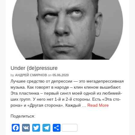
Under (de)pressure
by
АНДРЕЙ СМИРНОВ
on
05.06.2020
Лучшее сред­ство от депрес­сии — это мега­де­прес­сив­ная
музы­ка. Как гово­рят в наро­де – клин кли­ном выши­ба­ют.
Эта пла­стин­ка – пер­вый син­гл моей одной из люби­мей­
ших групп. У него нет 1‑й и 2‑й сто­ро­ны. Есть «Эта сто­
ро­на» и «Другая сто­ро­на». Каждый …
Read More
Поделиться:
Facebook
VK
Twitter
Telegram
Отправить