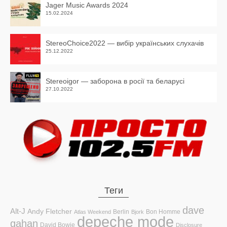
Jager Music Awards 2024
15.02.2024
StereoChoice2022 — вибір українських слухачів
25.12.2022
Stereoigor — заборона в росії та беларусі
27.10.2022
Теги
dave
Alt-J
Andy Fletcher
Berlin
Bon Homme
Atlas Weekend
Bjork
depeche mode
gahan
David Bowie
Disclosure