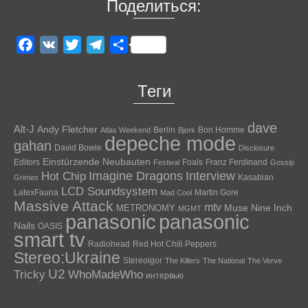
Поделиться:
Facebook
VK
Twitter
Telegram
Отправить
Теги
dave
Alt-J
Andy Fletcher
Berlin
Bon Homme
Atlas Weekend
Bjork
depeche mode
gahan
David Bowie
Disclosure
Einstürzende Neubauten
Editors
Foals
Franz Ferdinand
Festival
Gossip
Hot Chip
Imagine Dragons
Interview
Kasabian
Grimes
LCD Soundsystem
LatexFauna
Martin Gore
Mad Cool
Massive Attack
mtv
Muse
Nine Inch
METRONOMY
MGMT
panasonic
panasonic
Nails
OASIS
smart tv
Radiohead
Red Hot Chili Peppers
Stereo:Ukraine
Stereoigor
The Killers
The National
The Verve
U2
Tricky
WhoMadeWho
интервью