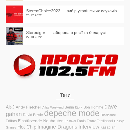
StereoChoice2022 — вибір українських слухачів
25.12.2022
Stereoigor — заборона в росії та беларусі
27.10.2022
Теги
dave
Alt-J
Andy Fletcher
Berlin
Bon Homme
Atlas Weekend
Bjork
depeche mode
gahan
David Bowie
Disclosure
Einstürzende Neubauten
Editors
Foals
Franz Ferdinand
Festival
Gossip
Hot Chip
Imagine Dragons
Interview
Kasabian
Grimes