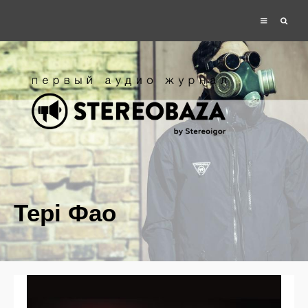
Тері Фао