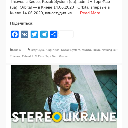
Thieves в Киеве, Kozak System (ua), adm:t + Тері Фао
(ua), Orbital — в Киеве 14.06.2020 Orbital впер­вые в
Киеве 14.06.2020, кино­сту­дия им. …
Read More
Поделиться:
Facebook
VK
Twitter
Telegram
Отправить
audio
Biffy Clyro
,
King Krule
,
Kozak System
,
MADNOTBAD
,
Nothing But
Thieves
,
Orbital
,
U.S.Girls
,
Тері Фао
,
Фіолет