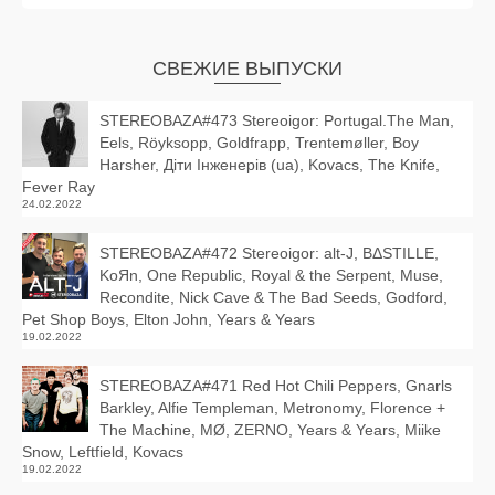
СВЕЖИЕ ВЫПУСКИ
STEREOBAZA#473 Stereoigor: Portugal.The Man,
Eels, Röyksopp, Goldfrapp, Trentemøller, Boy
Harsher, Діти Інженерів (ua), Kovacs, The Knife,
Fever Ray
24.02.2022
STEREOBAZA#472 Stereoigor: alt‑J, BΔSTILLE,
KoЯn, One Republic, Royal & the Serpent, Muse,
Recondite, Nick Cave & The Bad Seeds, Godford,
Pet Shop Boys, Elton John, Years & Years
19.02.2022
STEREOBAZA#471 Red Hot Chili Peppers, Gnarls
Barkley, Alfie Templeman, Metronomy, Florence +
The Machine, MØ, ZERNO, Years & Years, Miike
Snow, Leftfield, Kovacs
19.02.2022