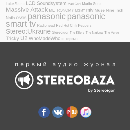
LCD Soundsystem
LatexFauna
Martin Gore
Mad Cool
Massive Attack
mtv
Muse
Nine Inch
METRONOMY
MGMT
panasonic
panasonic
Nails
OASIS
smart tv
Radiohead
Red Hot Chili Peppers
Stereo:Ukraine
Stereoigor
The Killers
The National
The Verve
U2
Tricky
WhoMadeWho
интервью