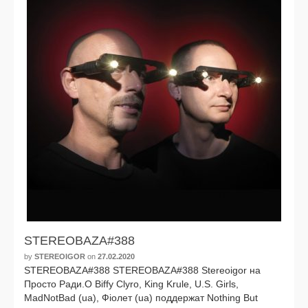
STEREOBAZA#388
by
STEREOIGOR
on
27.02.2020
STEREOBAZA#388 STEREOBAZA#388 Stereoigor на
Просто Ради.О Biffy Clyro, King Krule, U.S. Girls,
MadNotBad (ua), Фіолет (ua) под­дер­жат Nothing But