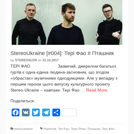
StereoUkraine [#004]: Тері Фао # Пташник
by
STEREOIGOR
on
31.10.2017
ТЕРІ ФАО Зазвичай, дже­ре­лом багатьох
гур­тів є одна-єдина людина-засновник, що зго­дом
«обрас­тає» музич­ни­ми одно­дум­ця­ми. Але у випад­ку з
пер­шим героєм цьо­го випус­ку куль­тур­но­го про­ек­ту
Stereo-Ukraine – нав­па­ки. Тері Фао …
Read More
Поделиться:
Facebook
VK
Twitter
Telegram
Отправить
stereoukraine
Ptashnyk
,
Teri Fao
,
Terry Phao
,
Пташник
,
Тері Фао