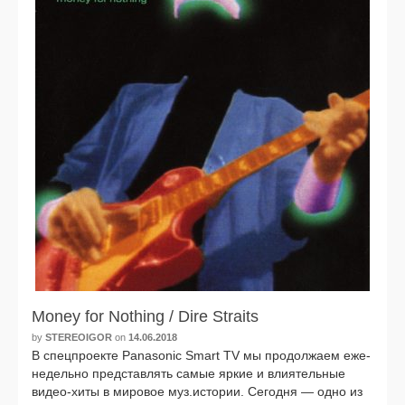
Money for Nothing / Dire Straits
by
STEREOIGOR
on
14.06.2018
В спец­про­ек­те Panasonic Smart TV мы про­дол­жа­ем еже­
не­дель­но пред­став­лять самые яркие и вли­я­тель­ные
видео-хиты в миро­вое муз.истории. Сегодня — одно из