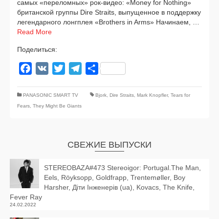
самых «пере­лом­ных» рок-видео: «Money for Nothing»
бри­тан­ской груп­пы Dire Straits, выпу­щен­ное в под­держ­ку
леген­дар­но­го лонг­плея «Brothers in Arms» Начинаем, …
Read More
Поделиться:
Facebook
VK
Twitter
Telegram
Отправить
PANASONIC SMART TV
Bjork
,
Dire Straits
,
Mark Knopfler
,
Tears for
Fears
,
They Might Be Giants
СВЕЖИЕ ВЫПУСКИ
STEREOBAZA#473 Stereoigor: Portugal.The Man,
Eels, Röyksopp, Goldfrapp, Trentemøller, Boy
Harsher, Діти Інженерів (ua), Kovacs, The Knife,
Fever Ray
24.02.2022