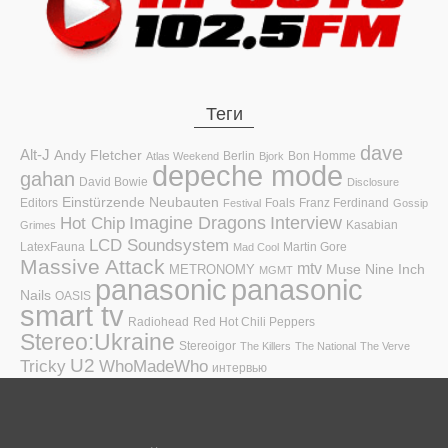
Теги
dave
Alt-J
Andy Fletcher
Berlin
Bon Homme
Atlas Weekend
Bjork
depeche mode
gahan
David Bowie
Disclosure
Einstürzende Neubauten
Editors
Foals
Franz Ferdinand
Festival
Gossip
Hot Chip
Imagine Dragons
Interview
Kasabian
Grimes
LCD Soundsystem
LatexFauna
Martin Gore
Mad Cool
Massive Attack
mtv
Muse
Nine Inch
METRONOMY
MGMT
panasonic
panasonic
Nails
OASIS
smart tv
Radiohead
Red Hot Chili Peppers
Stereo:Ukraine
Stereoigor
The Killers
The National
The Verve
U2
Tricky
WhoMadeWho
интервью