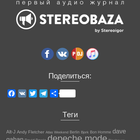
Поделиться:
Facebook
VK
Twitter
Telegram
Отправить
Теги
dave
Alt-J
Andy Fletcher
Berlin
Bon Homme
Atlas Weekend
Bjork
depeche mode
gahan