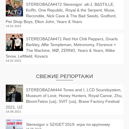
STEREOBAZA#472 Stereoigor: alt‑J, BΔSTILLE,
KoЯn, One Republic, Royal & the Serpent, Muse,
Recondite, Nick Cave & The Bad Seeds, Godford,
Pet Shop Boys, Elton John, Years & Years
19.02.2022
STEREOBAZA#471 Red Hot Chili Peppers, Gnarls
Barkley, Alfie Templeman, Metronomy, Florence +
The Machine, MØ, ZERNO, Years & Years, Miike
Snow, Leftfield, Kovacs
19.02.2022
СВЕЖИЕ РЕПОРТАЖИ
STEREOBAZA#444 Tones and I, LCD Soundsystem,
Museum of Love, Honey Hunters, Royal Canoe, Zhu,
BloomTwins (ua), SVIT (ua), Brave Factory Festival
2021, U2
19.08.2021
Stereoigor о SZIGET’2019: игра по-крупному
16.08.2019