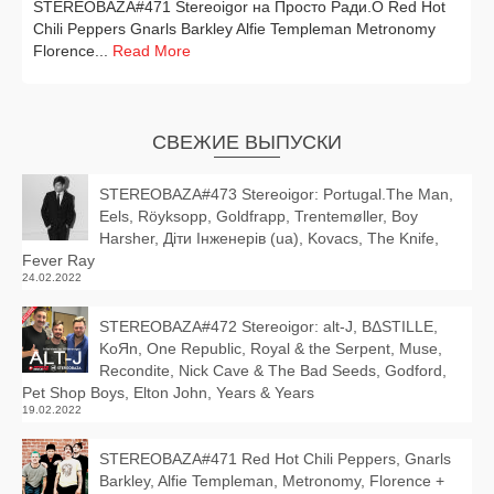
STEREOBAZA#471 Stereoigor на Просто Ради.О Red Hot
Chili Peppers Gnarls Barkley Alfie Templeman Metronomy
Florence...
Read More
СВЕЖИЕ ВЫПУСКИ
STEREOBAZA#473 Stereoigor: Portugal.The Man,
Eels, Röyksopp, Goldfrapp, Trentemøller, Boy
Harsher, Діти Інженерів (ua), Kovacs, The Knife,
Fever Ray
24.02.2022
STEREOBAZA#472 Stereoigor: alt‑J, BΔSTILLE,
KoЯn, One Republic, Royal & the Serpent, Muse,
Recondite, Nick Cave & The Bad Seeds, Godford,
Pet Shop Boys, Elton John, Years & Years
19.02.2022
STEREOBAZA#471 Red Hot Chili Peppers, Gnarls
Barkley, Alfie Templeman, Metronomy, Florence +