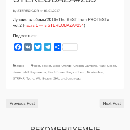
by
STEREOIGOR
on
01.01.2017
Лучшие альбомы’2016«The BEST from PROTEST»,
vol.2 (
часть 1 — в STEREOBAZA#234
)
Поделиться:
Facebook
VK
Twitter
Telegram
Отправить
audio
best
,
best of
,
Blood Orange
,
Childish Gambino
,
Frank Ocean
,
Jamie Lidell
,
Kaytranada
,
Kim & Buran
,
Kings of Leon
,
Nicolas Jaar
,
STRFKR
,
Tycho
,
Wild Beasts
,
ZHU
,
альбомы года
Previous Post
Next Post
РЕКОМЕНДУЕМЫЕ