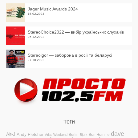
Jager Music Awards 2024
15.02.2024
StereoChoice2022 — вибір українських слухачів
25.12.2022
Stereoigor — заборона в росії та беларусі
27.10.2022
Теги
dave
Alt-J
Andy Fletcher
Berlin
Bon Homme
Atlas Weekend
Bjork