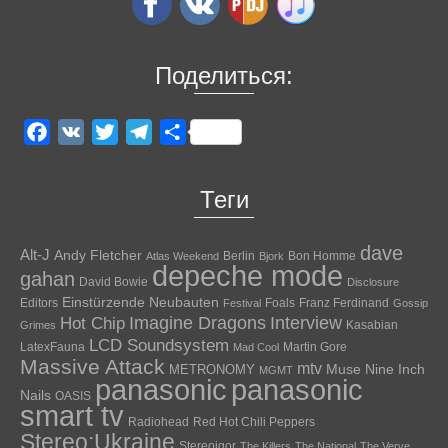
Поделиться:
Facebook
VK
Twitter
Telegram
Отправить
Теги
dave
Alt-J
Andy Fletcher
Berlin
Bon Homme
Atlas Weekend
Bjork
depeche mode
gahan
David Bowie
Disclosure
Einstürzende Neubauten
Editors
Foals
Franz Ferdinand
Festival
Gossip
Hot Chip
Imagine Dragons
Interview
Kasabian
Grimes
LCD Soundsystem
LatexFauna
Martin Gore
Mad Cool
Massive Attack
mtv
Muse
Nine Inch
METRONOMY
MGMT
panasonic
panasonic
Nails
OASIS
smart tv
Radiohead
Red Hot Chili Peppers
Stereo:Ukraine
Stereoigor
The Killers
The National
The Verve