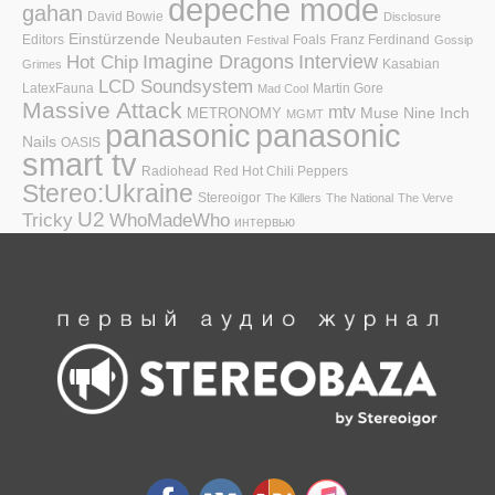
depeche mode
gahan
David Bowie
Disclosure
Einstürzende Neubauten
Editors
Foals
Franz Ferdinand
Festival
Gossip
Hot Chip
Imagine Dragons
Interview
Kasabian
Grimes
LCD Soundsystem
LatexFauna
Martin Gore
Mad Cool
Massive Attack
mtv
Muse
Nine Inch
METRONOMY
MGMT
panasonic
panasonic
Nails
OASIS
smart tv
Radiohead
Red Hot Chili Peppers
Stereo:Ukraine
Stereoigor
The Killers
The National
The Verve
U2
Tricky
WhoMadeWho
интервью