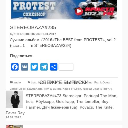
STEREOBAZA#235
by
STEREOIGOR
on
01.01.2017
Лучшие альбомы’2016«The BEST from PROTEST», vol.2
(часть 1 — в STEREOBAZA#234)
Поделиться:
Facebook
VK
Twitter
Telegram
Отправить
СВЕЖИЕ ВЫПУСКИ
audio
best
,
best of
,
Blood Orange
,
Childish Gambino
,
Frank Ocean
,
Jamie Lidell
,
Kaytranada
,
Kim & Buran
,
Kings of Leon
,
Nicolas Jaar
,
STRFKR
,
Tycho
,
Wild Beasts
STEREOBAZA#473 Stereoigor: Portugal.The Man,
,
ZHU
,
альбомы года
Eels, Röyksopp, Goldfrapp, Trentemøller, Boy
Harsher, Діти Інженерів (ua), Kovacs, The Knife,
Fever Ray
24.02.2022