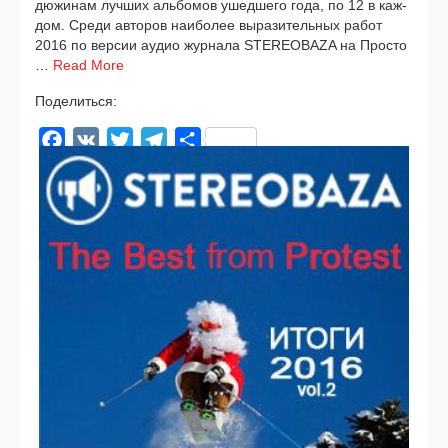
дюжи­нам луч­ших аль­бо­мов ушед­ше­го года, по 12 в каж­
дом. Среди авто­ров наи­бо­лее выра­зи­тель­ных работ
2016 по вер­сии аудио жур­на­ла STEREOBAZA на Просто
…
Read More
Поделиться:
Facebook
VK
Twitter
Telegram
Отправить
news
2016
,
ANOHNI
,
Arcade Fire
,
Atoms for Peace
,
Bon Iver
,
Darkside
,
David Bowie
,
HÆLOS
,
Kaytranada
,
Leonard Cohen
,
Liar
,
M83
,
MGMT
,
Nick Cave
,
Nicolas Jaar
,
Radiohed
,
The Bad Seeds
,
Tricky
,
ZHU