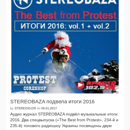
STEREOBAZA подвела итоги 2016
by
STEREOIGOR
on
06.01.2017
Аудио жур­нал STEREOBAZA под­вёл музы­каль­ные ито­ги
2016. Два спец­вы­пус­ка («The Best from Protest», 234‑й и
235‑й) топо­во­го ради­о­шоу Украины посвя­ще­ны двум