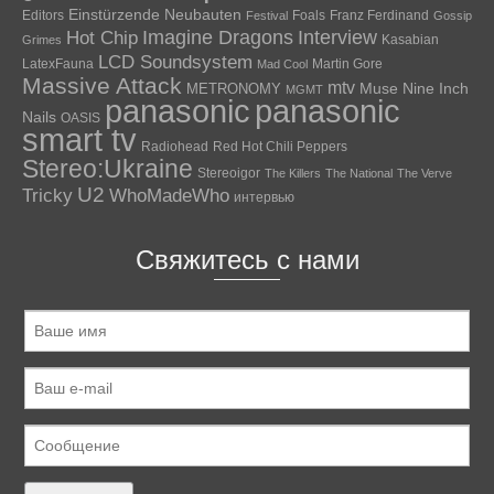
Einstürzende Neubauten
Editors
Foals
Franz Ferdinand
Festival
Gossip
Hot Chip
Imagine Dragons
Interview
Kasabian
Grimes
LCD Soundsystem
LatexFauna
Martin Gore
Mad Cool
Massive Attack
mtv
Muse
Nine Inch
METRONOMY
MGMT
panasonic
panasonic
Nails
OASIS
smart tv
Radiohead
Red Hot Chili Peppers
Stereo:Ukraine
Stereoigor
The Killers
The National
The Verve
U2
Tricky
WhoMadeWho
интервью
Свяжитесь с нами