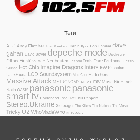
Теги
dave
Alt-J
Andy Fletcher
Berlin
Bon Homme
Atlas Weekend
Bjork
depeche mode
gahan
David Bowie
Disclosure
Einstürzende Neubauten
Editors
Foals
Franz Ferdinand
Festival
Gossip
Hot Chip
Imagine Dragons
Interview
Kasabian
Grimes
LCD Soundsystem
LatexFauna
Martin Gore
Mad Cool
Massive Attack
mtv
Muse
Nine Inch
METRONOMY
MGMT
panasonic
panasonic
Nails
OASIS
smart tv
Radiohead
Red Hot Chili Peppers
Stereo:Ukraine
Stereoigor
The Killers
The National
The Verve
U2
Tricky
WhoMadeWho
интервью