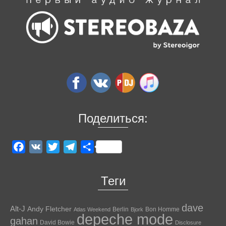
Поделиться:
Facebook
VK
Twitter
Telegram
Отправить
Теги
dave
Alt-J
Andy Fletcher
Berlin
Bon Homme
Atlas Weekend
Bjork
depeche mode
gahan
David Bowie
Disclosure