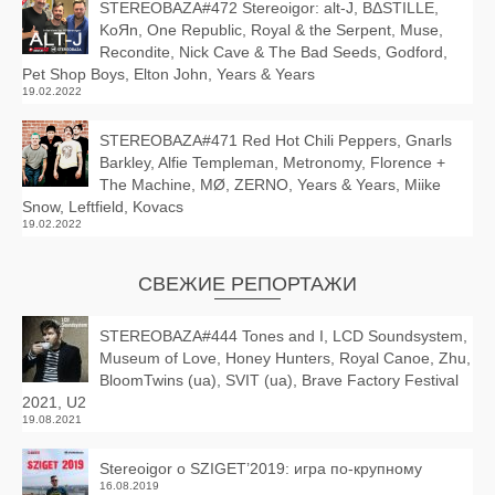
STEREOBAZA#472 Stereoigor: alt‑J, BΔSTILLE,
KoЯn, One Republic, Royal & the Serpent, Muse,
Recondite, Nick Cave & The Bad Seeds, Godford,
Pet Shop Boys, Elton John, Years & Years
19.02.2022
STEREOBAZA#471 Red Hot Chili Peppers, Gnarls
Barkley, Alfie Templeman, Metronomy, Florence +
The Machine, MØ, ZERNO, Years & Years, Miike
Snow, Leftfield, Kovacs
19.02.2022
СВЕЖИЕ РЕПОРТАЖИ
STEREOBAZA#444 Tones and I, LCD Soundsystem,
Museum of Love, Honey Hunters, Royal Canoe, Zhu,
BloomTwins (ua), SVIT (ua), Brave Factory Festival
2021, U2
19.08.2021
Stereoigor о SZIGET’2019: игра по-крупному
16.08.2019