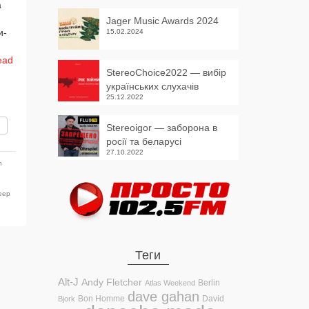
a
Jager Music Awards 2024
и­
15.02.2024
ead
StereoChoice2022 — вибір
українських слухачів
25.12.2022
вить
Stereoigor — заборона в
росії та беларусі
27.10.2022
n
eep
Теги
Alt-J
Andy Fletcher
Berlin
Atlas Weekend
dave gahan
Bon Homme
David
Bjork