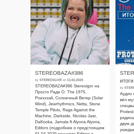
STEREOBAZA#386
STER
итоги
by
STEREOIGOR
on
13.02.2020
STEREOBAZA#386 Stereoigor на
by
STER
Просто Ради.О: The 1975,
Аудио 
Poexxxali, Солнечный Ветер (Solar
вёл муз
Wind), Jewrhythmics, Netta, Stone
спец­вы
Temple Pilots, Rage Against the
Protest
Machine, Darkside, Nicolas Jaar,
ради­о
DaKooka, Jamala ft Alyona Alyona,
двум д
Editors (подроб­нее о пред­сто­я­щем
ушед­ше
01.04.2020 кон­цер­те Editors в