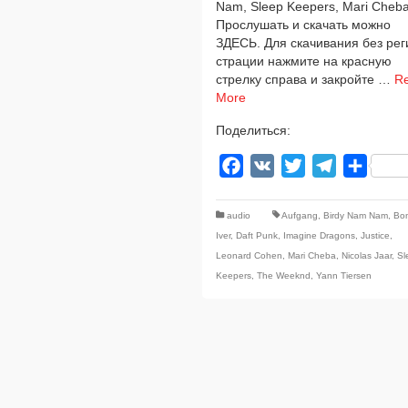
Nam, Sleep Keepers, Mari Cheb
Прослушать и ска­чать мож­но
ЗДЕСЬ. Для ска­чи­ва­ния без рег
стра­ции нажми­те на крас­ную
стрел­ку спра­ва и закрой­те …
R
More
Поделиться:
Facebook
VK
Twitter
Telegram
Отпра
audio
Aufgang
,
Birdy Nam Nam
,
Bo
Iver
,
Daft Punk
,
Imagine Dragons
,
Justice
,
Leonard Cohen
,
Mari Cheba
,
Nicolas Jaar
,
Sl
Keepers
,
The Weeknd
,
Yann Tiersen