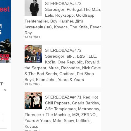
STEREOBAZA#473
Stereoigor: Portugal.The Man,
Eels, Röyksopp, Goldfrapp,
Trentemøller, Boy Harsher, Діти
Інженерів (ua), Kovacs, The Knife, Fever
Ray
24.02.2022
STEREOBAZA#472
Stereoigor: alt‑J, BΔSTILLE,
KoЯn, One Republic, Royal &
the Serpent, Muse, Recondite, Nick Cave
& The Bad Seeds, Godford, Pet Shop
Boys, Elton John, Years & Years
ST
19.02.2022
— в
STEREOBAZA#471 Red Hot
Chili Peppers, Gnarls Barkley,
Alfie Templeman, Metronomy,
Florence + The Machine, MØ, ZERNO,
вить
Years & Years, Miike Snow, Leftfield,
Kovacs
19.02.2022