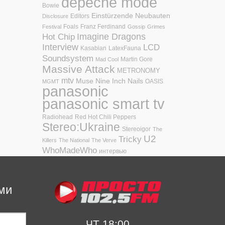
depeche mode
Bowie
Einstürzende Neubauten
Editors
Disclosure
Foals
Franz Ferdinand
Festival
Gossip
Grimes
Hot Chip
Imagine Dragons
Interview
LCD
Kasabian
LatexFauna
Soundsystem
Martin Gore
Mad Cool
Massive Attack
METRONOMY
mtv
Muse
Nine Inch Nails
OASIS
MGMT
panasonic
panasonic smart tv
Radiohead
Red Hot Chili Peppers
Stereo:Ukraine
Stereoigor
The
U2
Tricky
Killers
The National
The Verve
WhoMadeWho
интервью
ми
ЧТ 18:00