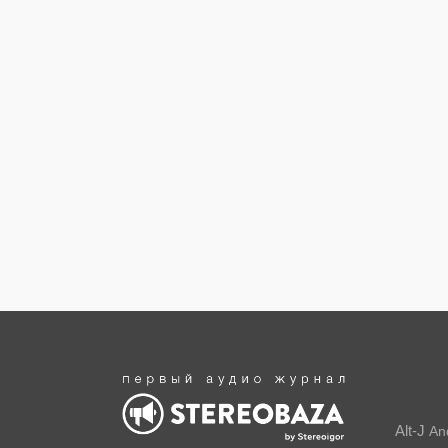
Alt-J
An