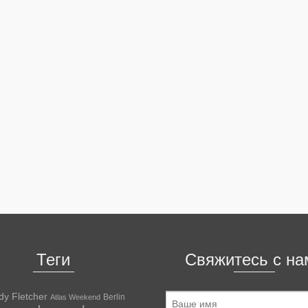
Теги
Свяжитесь с на
dy Fletcher
Berlin
Atlas Weekend