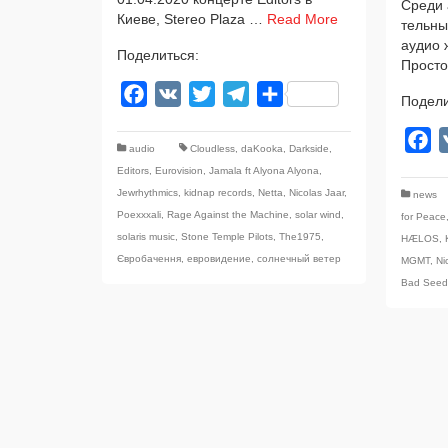
Среди а
Киеве, Stereo Plaza …
Read More
тель­н
аудио 
Поделиться:
Прост
Facebook
VK
Twitter
Telegram
Отправить
Подели
F
audio
Cloudless
,
daKooka
,
Darkside
,
Editors
,
Eurovision
,
Jamala ft Alyona Alyona
,
Jewrhythmics
,
kidnap records
,
Netta
,
Nicolas Jaar
,
news
Poexxxali
,
Rage Against the Machine
,
solar wind
,
for Peace
solaris music
,
Stone Temple Pilots
,
The1975
,
HÆLOS
,
Євробачення
,
евровидение
,
солнечный ветер
MGMT
,
Ni
Bad Seed