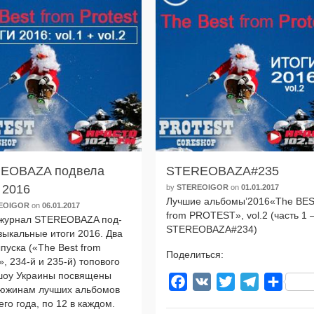
EOBAZA подвела
STEREOBAZA#235
 2016
by
STEREOIGOR
on
01.01.2017
Лучшие альбомы’2016«The BE
EOIGOR
on
06.01.2017
from PROTEST», vol.2 (часть 1 
жур­нал STEREOBAZA под­
STEREOBAZA#234)
ы­каль­ные ито­ги 2016. Два
­пус­ка («The Best from
Поделиться:
», 234‑й и 235‑й) топо­во­го
­шоу Украины посвя­ще­ны
Facebook
VK
Twitter
Telegram
Отпра
южи­нам луч­ших аль­бо­мов
­го года, по 12 в каж­дом.