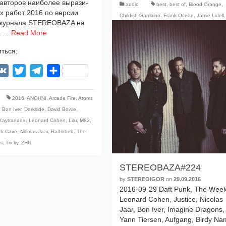
вто­ров наи­бо­лее выра­зи­
audio
best
,
best of
,
Blood Orange
,
ых работ 2016 по вер­сии
Childish Gambino
,
Frank Ocean
,
Jamie Lidell
,
жур­на­ла STEREOBAZA на
Kaytranada
,
Kim & Buran
,
Kings of Leon
,
Nic
о …
Read More
Jaar
,
STRFKR
,
Tycho
,
Wild Beasts
,
ZHU
,
аль
года
ться:
acebook
VK
Twitter
Telegram
Отправить
2016
,
ANOHNI
,
Arcade Fire
,
Atoms
,
Bon Iver
,
Darkside
,
David Bowie
,
Kaytranada
,
Leonard Cohen
,
Liar
,
M83
,
ck Cave
,
Nicolas Jaar
,
Radiohed
,
The
s
,
Tricky
,
ZHU
STEREOBAZA#224
by
STEREOIGOR
on
29.09.2016
2016-09-29 Daft Punk, The Wee
Leonard Cohen, Justice, Nicolas
Jaar, Bon Iver, Imagine Dragons,
Yann Tiersen, Aufgang, Birdy Na