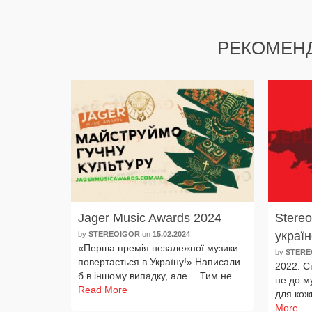
РЕКОМЕН
Jager Music Awards 2024
Stere
україн
by
STEREOIGOR
on
15.02.2024
«Перша пре­мія неза­леж­ної музи­ки
by
STERE
повер­таєть­ся в Україну!» Написали
2022. С
б в іншо­му випад­ку, але… Тим не...
не до му
Read More
для кож­
More