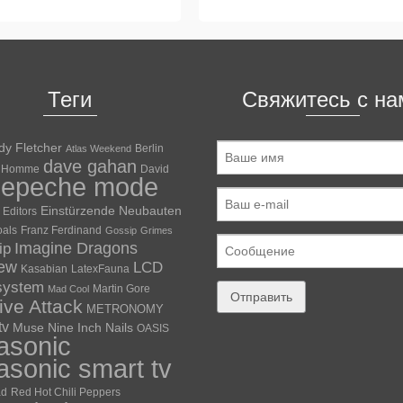
Теги
Свяжитесь с на
dy Fletcher
Berlin
Atlas Weekend
dave gahan
 Homme
David
depeche mode
Einstürzende Neubauten
Editors
oals
Franz Ferdinand
Gossip
Grimes
ip
Imagine Dragons
iew
LCD
Kasabian
LatexFauna
system
Martin Gore
Mad Cool
ve Attack
METRONOMY
tv
Muse
Nine Inch Nails
OASIS
asonic
asonic smart tv
ad
Red Hot Chili Peppers