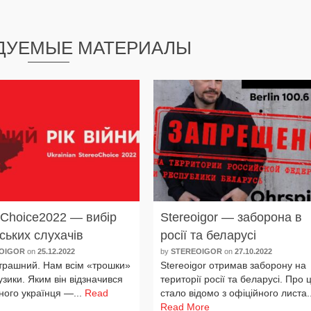
ДУЕМЫЕ МАТЕРИАЛЫ
oChoice2022 — вибір
Stereoigor — заборона в
ських слухачів
росії та беларусі
OIGOR
on
25.12.2022
by
STEREOIGOR
on
27.10.2022
трашний. Нам всім «трош­ки»
Stereoigor отри­мав забо­ро­ну на
зи­ки. Яким він від­зна­чи­вся
тери­торії росії та бела­русі. Про 
но­го україн­ця —...
Read
ста­ло відо­мо з офі­цій­но­го листа..
Read More