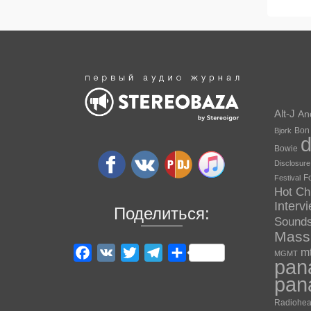
Alt-J
An
Bon
Bjork
Bowie
Disclosure
F
Festival
Hot Ch
Interv
Поделиться:
Sound
Massi
m
Facebook
VK
Twitter
Telegram
Отправить
MGMT
pan
pan
Radiohe