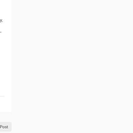
y,
­
Post