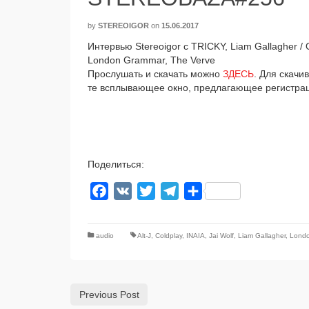
by
STEREOIGOR
on
15.06.2017
Интервью Stereoigor с TRICKY, Liam Gallagher / Oa
London Grammar, The Verve
Прослушать и ска­чать мож­но
ЗДЕСЬ
. Для ска­чи
те всплы­ва­ю­щее окно, пред­ла­га­ю­щее реги­стра
Поделиться:
Facebook
VK
Twitter
Telegram
Отправить
audio
Alt-J
,
Coldplay
,
INAIA
,
Jai Wolf
,
Liam Gallagher
,
Lond
Previous Post