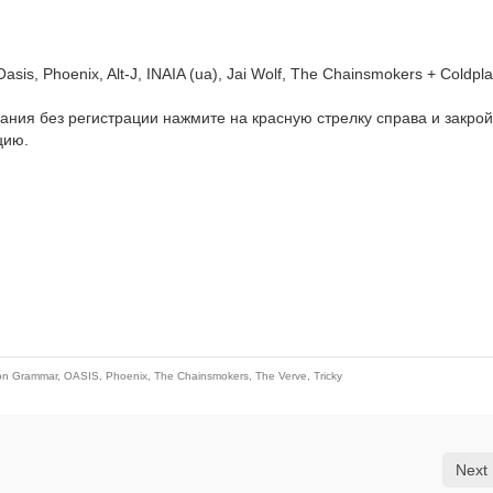
sis, Phoenix, Alt‑J, INAIA (ua), Jai Wolf, The Chainsmokers + Coldpla
­ва­ния без реги­стра­ции нажми­те на крас­ную стрел­ку спра­ва и закрой
­цию.
on Grammar
,
OASIS
,
Phoenix
,
The Chainsmokers
,
The Verve
,
Tricky
Next 