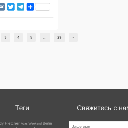
acebook
VK
Twitter
Telegram
Отправить
3
4
5
…
29
»
Теги
Свяжитесь с на
dy Fletcher
Berlin
Atlas Weekend