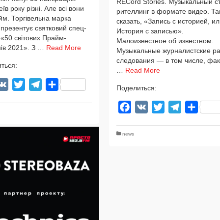
RECord Stories. Музыкальный с
еїв року різ­ні. Але всі вони
ри­тел­линг в фор­ма­те видео. Та
м. Торгівельна мар­ка
ска­зать, «Запись с исто­ри­ей, и
ре­зен­тує свят­ко­вий спец­
История с запи­сью».
 «50 світо­вих Прайм-
Малоизвестное об извест­ном.
ів 2021». З …
Read More
Музыкальные жур­на­лист­ские ра
сле­до­ва­ния — в том чис­ле, фак
ться:
…
Read More
acebook
VK
Twitter
Telegram
Отправить
Поделиться:
Facebook
VK
Twitter
Telegram
Отпра
news