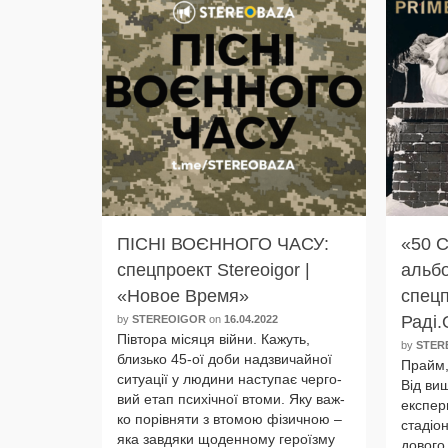
ПІСНІ ВОЄННОГО ЧАСУ:
«50 С
спецпроект Stereoigor |
альб
«Новое Время»
спецп
Раді.
by
STEREOIGOR
on
16.04.2022
Півтора міся­ця вій­ни. Кажуть,
by
STER
близь­ко 45-ої доби над­зви­чай­ної
Прайм, 
ситу­а­ції у люди­ни насту­пає чер­го­
Від виш
вий етап пси­хіч­ної вто­ми. Яку важ­
екс­пе­р
ко порів­ня­ти з вто­мою фізич­ною –
ста­діо
яка зав­дя­ки щоден­но­му героїз­му
до­во­г