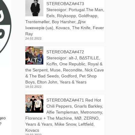
STEREOBAZA#473
Stereoigor: Portugal.The Man,
Eels, Röyksopp, Goldfrapp,
Trentemøller, Boy Harsher, Діти
Інженерів (ua), Kovacs, The Knife, Fever
Ray
24.02.2022
STEREOBAZA#472
Stereoigor: alt‑J, BΔSTILLE,
KoЯn, One Republic, Royal &
the Serpent, Muse, Recondite, Nick Cave
& The Bad Seeds, Godford, Pet Shop
Boys, Elton John, Years & Years
19.02.2022
STEREOBAZA#471 Red Hot
Chili Peppers, Gnarls Barkley,
Alfie Templeman, Metronomy,
део
Florence + The Machine, MØ, ZERNO,
?
Years & Years, Miike Snow, Leftfield,
Kovacs
19.02.2022