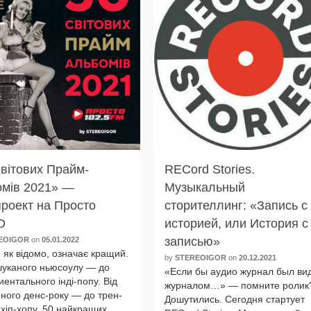
вітових Прайм-
RECord Stories.
омів 2021» —
Музыкальный
роект на Просто
сторителлинг: «Запись с
О
историей, или История с
записью»
EOIGOR
on
05.01.2022
як відо­мо, озна­чає кра­щий.
by
STEREOIGOR
on
20.12.2021
у­ка­но­го нью­со­улу — до
«Если бы аудио жур­нал был ви
и­ен­таль­но­го інді-попу. Від
жур­на­лом…» — помни­те ролик
н­но­го денс-року — до трен­
Дошутились. Сегодня стар­ту­ет
о хіп-хопу. 50 най­к­ра­щих