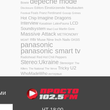
depeche mode
Bowie
Einstürzende Neubauten
Editors
Disclosure
Foals
Franz Ferdinand
Festival
Gossip
Grimes
Hot Chip
Imagine Dragons
Interview
LCD
Kasabian
LatexFauna
Soundsystem
Martin Gore
Mad Cool
Massive Attack
METRONOMY
mtv
Muse
Nine Inch Nails
OASIS
MGMT
panasonic
panasonic smart tv
Radiohead
Red Hot Chili Peppers
Stereo:Ukraine
Stereoigor
The
U2
Tricky
Killers
The National
The Verve
WhoMadeWho
интервью
ми
ЧТ 18:00