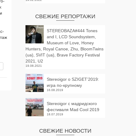
то­
к
ли
СВЕЖИЕ РЕПОРТАЖИ
STEREOBAZA#444 Tones
с­
and I, LCD Soundsystem,
­таж
Museum of Love, Honey
Hunters, Royal Canoe, Zhu, BloomTwins
(ua), SVIT (ua), Brave Factory Festival
2021, U2
вить
19.08.2021
Stereoigor о SZIGET’2019:
игра по-крупному
16.08.2019
Stereoigor с мадридского
фестиваля Mad Cool 2019
18.07.2019
СВЕЖИЕ НОВОСТИ