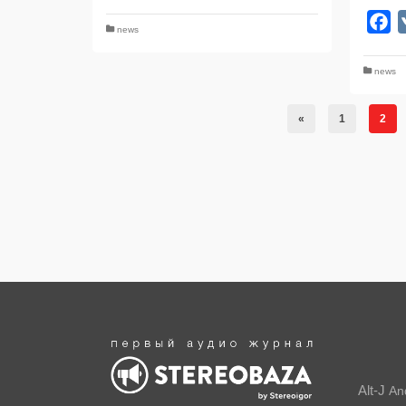
F
news
news
«
1
2
Alt-J
An