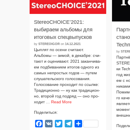
StereoCHOICE’2021:
выбираем альбомы для
Парт
итоговых спецвыпусков
стан
Techn
by
STEREOIGOR
on
14.12.2021
Цыплят по осе­ни счи­та­ют.
by
STER
Альбомы — зимой, в декаб­ре: счи­
Партнёр
та­ют и оце­ни­ва­ют. 2021 закан­чи­ва­
STEREO
ем под­би­ва­ни­ем ито­гов одно­го из
ки Tech
самых непро­стых годов — путем
год жиз
слу­ша­тель­ско­го голо­со­ва­ния.
ем с н
Голосование про­хо­дит по ссыл­ке:
ни­ка­
Традиционно — ну как тра­ди­ци­он­
Помимо 
но, вто­рой год под­ряд — оно про­
го каче
хо­дит …
Read More
явля­ет
момент
Поделиться:
внеш­н
Facebook
VK
Twitter
Telegram
Отправить
Подели