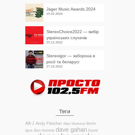
Jager Music Awards 2024
15.02.2024
StereoChoice2022 — вибір
українських слухачів
25.12.2022
Stereoigor — заборона в
росії та беларусі
27.10.2022
Теги
Alt-J
Andy Fletcher
Berlin
Atlas Weekend
dave gahan
Bon Homme
David
Bjork