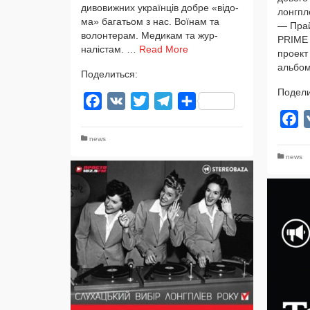
диво­виж­них україн­ців доб­ре «відо­
лонг­пл
ма» багатьом з нас. Воїнам та
— Прай
волон­те­рам. Медикам та жур­
PRIME п
налістам. …
Read More
про­ект
альбом
Поделиться:
Подели
Facebook
VK
Twitter
Telegram
Отправить
F
news
news