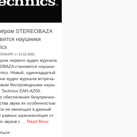
нёром STEREOBAZA
овятся наушники
ics
EOIGOR
on
13.12.2021
ом пер­во­го аудио жур­на­ла
BAZA ста­но­вят­ся науш­ни­
nics. Новый, один­на­дца­тый
­ни аудио жур­на­ла встре­ча­
овым бес­про­вод­ны­ми науш­
ми Technics EAH-AZ60.
обес­пе­че­ния без­упреч­но­
­ства зву­ка их осо­бен­но­стью
­ся не име­ю­щая в дан­ный
 рав­ных шумо­изо­ля­ция от
их зву­ков с …
Read More
ться: