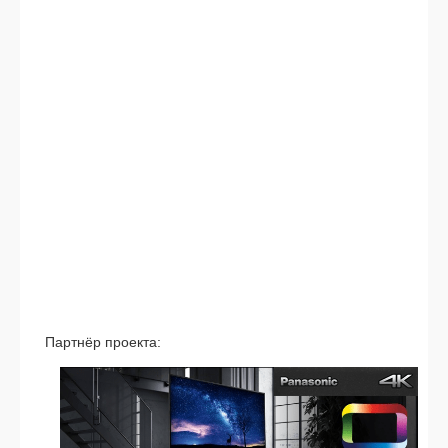
Партнёр про­ек­та: