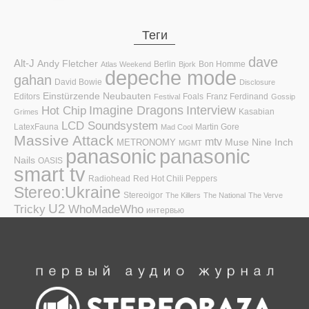
Теги
dave
Alt-J
Andy Fletcher
Berlin
Bon Homme
Atlas Weekend
Bjork
depeche mode
gahan
David Bowie
Disclosure
Einstürzende Neubauten
Editors
Foals
Franz Ferdinand
Festival
Gossip
Hot Chip
Imagine Dragons
Interview
Kasabian
Grimes
LCD Soundsystem
LatexFauna
Martin Gore
Mad Cool
Massive Attack
mtv
Muse
Nine Inch
METRONOMY
MGMT
panasonic
panasonic
Nails
OASIS
smart tv
Radiohead
Red Hot Chili Peppers
Stereo:Ukraine
Stereoigor
The Killers
The National
The Verve
U2
Tricky
WhoMadeWho
интервью