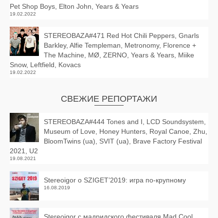
Pet Shop Boys, Elton John, Years & Years
19.02.2022
STEREOBAZA#471 Red Hot Chili Peppers, Gnarls
Barkley, Alfie Templeman, Metronomy, Florence +
The Machine, MØ, ZERNO, Years & Years, Miike
Snow, Leftfield, Kovacs
19.02.2022
СВЕЖИЕ РЕПОРТАЖИ
STEREOBAZA#444 Tones and I, LCD Soundsystem,
Museum of Love, Honey Hunters, Royal Canoe, Zhu,
BloomTwins (ua), SVIT (ua), Brave Factory Festival
2021, U2
19.08.2021
Stereoigor о SZIGET’2019: игра по-крупному
16.08.2019
Stereoigor с мадридского фестиваля Mad Cool