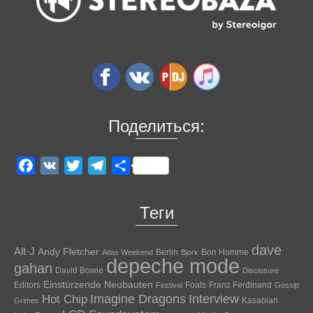
Поделиться:
Facebook
VK
Twitter
Telegram
Отправить
Теги
dave
Alt-J
Andy Fletcher
Berlin
Bon Homme
Atlas Weekend
Bjork
depeche mode
gahan
David Bowie
Disclosure
Einstürzende Neubauten
Editors
Foals
Franz Ferdinand
Festival
Gossip
Hot Chip
Imagine Dragons
Interview
Kasabian
Grimes