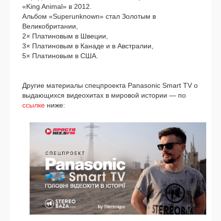
«King Animal» в 2012.
Альбом «Superunknown» стал Золотым в
Великобритании,
2× Платиновым в Швеции,
3× Платиновым в Канаде и в Австралии,
5× Платиновым в США.
Другие мате­ри­а­лы спец­про­ек­та Panasonic Smart TV о
выда­ю­щих­ся видео­хи­тах в миро­вой исто­рии — по
ссыл­ке
ниже: