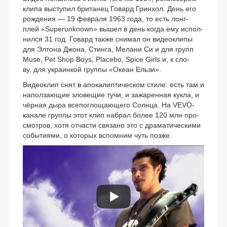
кли­па высту­пил бри­та­нец Говард Гринхол. День его
рож­де­ния — 19 фев­ра­ля 1963 года, то есть лонг­
плей «Superunknown» вышел в день когда ему испол­
нил­ся 31 год. Говард так­же сни­мал он видео­кли­пы
для Элтона Джона, Стинга, Мелани Си и для групп
Muse, Pet Shop Boys, Placebo, Spice Girls и, к сло­
ву, для укра­ин­кой груп­пы «Океан Ельзи».
Видеоклип снят в апо­ка­лип­ти­че­ском сти­ле: есть там и
напол­за­ю­щие зло­ве­щие тучи, и зажа­рен­ная кук­ла, и
чёр­ная дыра все­по­гло­ща­ю­ще­го Солнца. На VEVO-
канале груп­пы этот клип набрал более 120 млн про­
смот­ров, хотя отча­сти свя­за­но это с дра­ма­ти­че­ски­ми
собы­ти­я­ми, о кото­рых вспом­ним чуть поз­же.