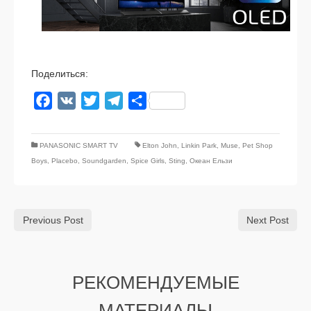
Поделиться:
Facebook
VK
Twitter
Telegram
Отправить
PANASONIC SMART TV
Elton John
,
Linkin Park
,
Muse
,
Pet Shop
Boys
,
Placebo
,
Soundgarden
,
Spice Girls
,
Sting
,
Океан Ельзи
Previous Post
Next Post
РЕКОМЕНДУЕМЫЕ
МАТЕРИАЛЫ