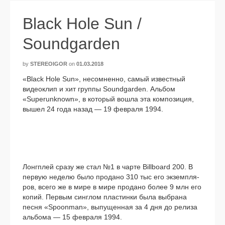
Black Hole Sun /
Soundgarden
by
STEREOIGOR
on
01.03.2018
«Black Hole Sun», несо­мнен­но, самый извест­ный
видео­клип и хит груп­пы Soundgarden. Альбом
«Superunknown», в кото­рый вошла эта ком­по­зи­ция,
вышел 24 года назад — 19 фев­ра­ля 1994.
Лонгплей сра­зу же стал №1 в чар­те Billboard 200. В
первую неде­лю было про­да­но 310 тыс его экзем­пля­
ров, все­го же в мире в мире про­да­но более 9 млн его
копий. Первым син­глом пла­стин­ки была выбра­на
пес­ня «Spoonman», выпу­щен­ная за 4 дня до рели­за
аль­бо­ма — 15 фев­ра­ля 1994.