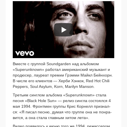
Вместе с груп­пой Soundgarden над аль­бо­мом
«Superunknown» рабо­тал аме­ри­кан­ский музы­кант и
про­дю­сер, лау­ре­ат пре­мии Грэмми Майкл Бейнхорн.
В чис­ле его кли­ен­тов — Херби Хэнкок, Red Hot Chili
Peppers, Soul Asylum, Korn, Marilyn Manson.
Третьим син­глом аль­бо­ма «Superunknown» ста­ла
пес­ня «Black Hole Sun» — релиз сингла состо­ял­ся 4
мая 1994. Фронтмен груп­пы Крис Корнелл при­знал­
ся: «Я писал пес­ню, думая что груп­пе она не понра­
вит­ся, а она ста­ла глав­ным хитом лета».
Видео появи­лось к июню того же 1994, режис­се­ром