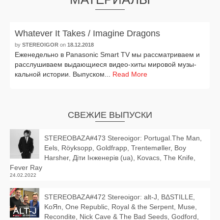
Whatever It Takes / Imagine Dragons
by
STEREOIGOR
on
18.12.2018
Еженедельно в Panasonic Smart TV мы рас­смат­ри­ва­ем и
рас­слу­ши­ва­ем выда­ю­щи­е­ся видео-хиты миро­вой музы­
каль­ной исто­рии. Выпуском...
Read More
СВЕЖИЕ ВЫПУСКИ
STEREOBAZA#473 Stereoigor: Portugal.The Man,
Eels, Röyksopp, Goldfrapp, Trentemøller, Boy
Harsher, Діти Інженерів (ua), Kovacs, The Knife,
Fever Ray
24.02.2022
STEREOBAZA#472 Stereoigor: alt‑J, BΔSTILLE,
KoЯn, One Republic, Royal & the Serpent, Muse,
Recondite, Nick Cave & The Bad Seeds, Godford,