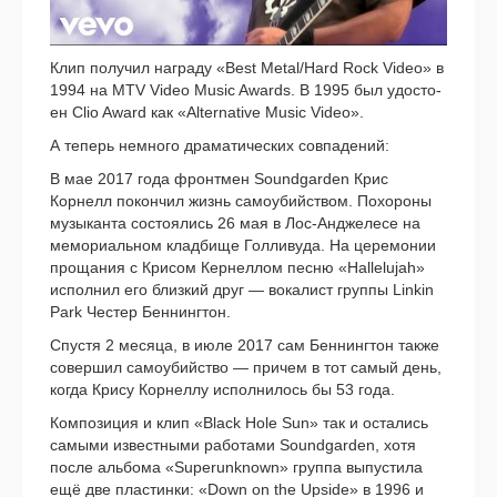
Клип полу­чил награ­ду «Best Metal/Hard Rock Video» в
1994 на MTV Video Music Awards. В 1995 был удо­сто­
ен Clio Award как «Alternative Music Video».
А теперь немно­го дра­ма­ти­че­ских сов­па­де­ний:
В мае 2017 года фронт­мен Soundgarden Крис
Корнелл покон­чил жизнь само­убий­ством. Похороны
музы­кан­та состо­я­лись 26 мая в Лос-Анджелесе на
мемо­ри­аль­ном клад­би­ще Голливуда. На цере­мо­нии
про­ща­ния с Крисом Кернеллом пес­ню «Hallelujah»
испол­нил его близ­кий друг — вока­лист груп­пы Linkin
Park Честер Беннингтон.
Спустя 2 меся­ца, в июле 2017 сам Беннингтон так­же
совер­шил само­убий­ство — при­чем в тот самый день,
когда Крису Корнеллу испол­ни­лось бы 53 года.
Композиция и клип «Black Hole Sun» так и оста­лись
самы­ми извест­ны­ми рабо­та­ми Soundgarden, хотя
после аль­бо­ма «Superunknown» груп­па выпу­сти­ла
ещё две пла­стин­ки: «Down on the Upside» в 1996 и