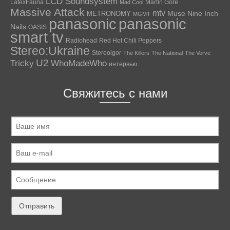
LCD Soundsystem
LatexFauna
Martin Gore
Mad Cool
Massive Attack
mtv
Muse
Nine Inch
METRONOMY
MGMT
panasonic
panasonic
Nails
OASIS
smart tv
Radiohead
Red Hot Chili Peppers
Stereo:Ukraine
Stereoigor
The Killers
The National
The Verve
U2
Tricky
WhoMadeWho
интервью
Свяжитесь с нами